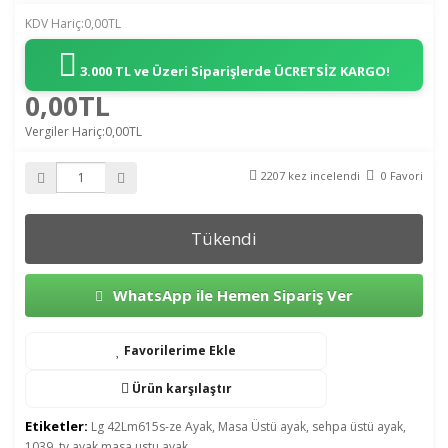
KDV Hariç:0,00TL
3.000 TL ve Üzeri Siparişlerde
ÜCRETSİZ KARGO!
0,00TL
Vergiler Hariç:0,00TL
2207 kez incelendi
0 Favori
Tükendi
WhatsApp ile Hemen Sipariş Ver
Favorilerime Ekle
Ürün karşılaştır
Etiketler:
Lg 42Lm615s-ze Ayak
,
Masa Üstü ayak
,
sehpa üstü ayak
,
1039
,
tv ayak masa ustu ayak