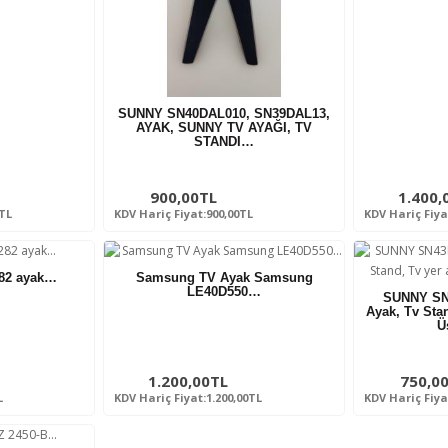
SUNNY SN40DAL010, SN39DAL13,
AYAK, SUNNY TV AYAĞI, TV
STANDI…
900,00TL
1.400,
0TL
KDV Hariç Fiyat:900,00TL
KDV Hariç Fiya
82 ayak…
Samsung TV Ayak Samsung
LE40D550…
SUNNY SN
Ayak, Tv Sta
Ü
1.200,00TL
750,0
L
KDV Hariç Fiyat:1.200,00TL
KDV Hariç Fiya