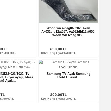
Woon wn32deg040202, Axen
Ax032dld12at057, Ax032dld12at050,
Woon Wn32deg303…
00TL
650,00TL
t:1.400,00TL
KDV Hariç Fiyat:650,00TL
43DLK023/1022, Tv
Samsung TV Ayak Samsung
nd, Tv yer ayağı, Masa
Lt24d310esuf…
stü Ayak…
0TL
800,00TL
t:750,00TL
KDV Hariç Fiyat:800,00TL