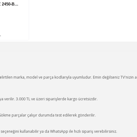
Z 2450-B…
L
lirtilen marka, model ve parça kodlarıyla uyumludur. Emin değilseniz TV'nizin 
 verilir. 3.000 TL ve üzeri siparişlerde kargo ücretsizdir.
 Sökme parçalar çalışır durumda test edilerek gönderilir.
eçeneğini kullanabilir ya da WhatsApp ile hızlı sipariş verebilirsiniz.