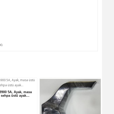
00.
8900 5A, Ayak, masa
, sehpa üstü ayak…