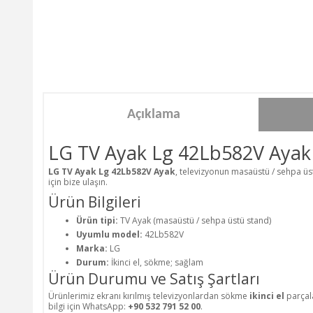
Açıklama
LG TV Ayak Lg 42Lb582V Ayak
LG TV Ayak Lg 42Lb582V Ayak
, televizyonun masaüstü / sehpa üstü
için bize ulaşın.
Ürün Bilgileri
Ürün tipi:
TV Ayak (masaüstü / sehpa üstü stand)
Uyumlu model:
42Lb582V
Marka:
LG
Durum:
İkinci el, sökme; sağlam
Ürün Durumu ve Satış Şartları
Ürünlerimiz ekranı kırılmış televizyonlardan sökme
ikinci el
parçala
bilgi için WhatsApp:
+90 532 791 52 00
.