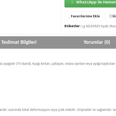
WhatsApp ile Hemen 
Favorilerime Ekle
Ür
Etiketler:
Lg 42Lb582V Ayak
,
Masa
Teslimat Bilgileri
Yorumlar (0)
 ayağıdır (TV stand). Ayağı kırılan, çatlayan, vidası sıyrılan veya ayağı kaybolan 
rdır; üzerinde lokal deformasyon veya çizik olabilir. Orijinaldir ve sağlamdır. İade