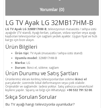
Yorumlar (0)
LG TV Ayak LG 32MB17HM-B
LG TV Ayak LG 32MB17HM-B
, televizyonun masaüstü / sehpa üstü
ayağıdır (TV stand). Ayağı kırılan, çatlayan, vidası sıyrılan veya ayağı
kaybolan televizyonlar için sağlam yedek ayaktır. Uygun fiyat ve hızlı
kargo için bize ulaşın.
Ürün Bilgileri
Ürün tipi:
TV Ayak (masaüstü / sehpa üstü stand)
Uyumlu model:
32MB17HM-B
Marka:
LG
Durum:
İkinci el, sökme; sağlam
Ürün Durumu ve Satış Şartları
Ürünlerimiz ekranı kırılmış televizyonlardan sökme
ikinci el
parçalardır; üzerinde lokal deformasyon veya çizik olabilir.
Orijinaldir ve sağlamdır. İadesi yoktur. Satış yalnızca uzman/tüzel
kişilere yapılır. Sipariş ve bilgi için WhatsApp:
+90 532 791 52 00
.
Sıkça Sorulan Sorular
Bu TV ayağı hangi televizyonla uyumludur?