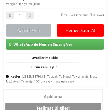
Vergiler Hariç:1.200,00TL
1936 kez incelendi
0 Favori
Sepete Ekle
Hemen Satın Al
WhatsApp ile Hemen Sipariş Ver
Favorilerime Ekle
Ürün karşılaştır
Etiketler:
LG 32MB17HM-B
,
Tv ayak
,
Tv Stand
,
Tv yer ayağı
,
Masa
Üstü Ayak
,
Tv ayağı
,
1051
,
tv ayak masa ustu ayak
Açıklama
Teslimat Bilgileri