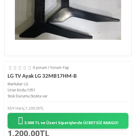
0 yorum
/
Yorum Yap
LG TV Ayak LG 32MB17HM-B
Markalar
LG
Ürün Kodu:1051
Stok Durumu:Stokta var
KDV Hariç:1.200,00TL
3.000 TL ve Üzeri Siparişlerde
ÜCRETSİZ KARGO!
1.200,00TL