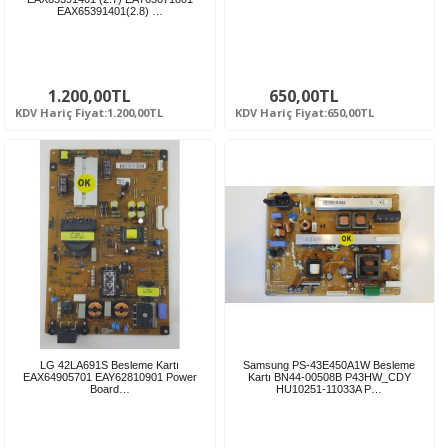
EAX65391401(2.8) …
1.200,00TL
650,00TL
KDV Hariç Fiyat:1.200,00TL
KDV Hariç Fiyat:650,00TL
LG 42LA691S Besleme Kartı
Samsung PS-43E450A1W Besleme
EAX64905701 EAY62810901 Power
Kartı BN44-00508B P43HW_CDY
Board…
HU10251-11033A P…