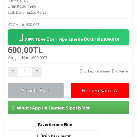
Markalar
LG
Ürün Kodu:1996
Stok Durumu:Stokta var
KDV Hariç:600,00TL
3.000 TL ve Üzeri Siparişlerde
ÜCRETSİZ KARGO!
600,00TL
Vergiler Hariç:600,00TL
55 kez incelendi
0 Favori
Sepete Ekle
Hemen Satın Al
WhatsApp ile Hemen Sipariş Ver
Favorilerime Ekle
Ürün karşılaştır