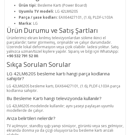
Ürün tipi:
Besleme Kartı (Power Board)
Uyumlu TV modeli:
LG 42LM620S
Parça / şase kodları:
EAX64427101, (1.6), PLDF-L103A
Marka:
LG
Ürün Durumu ve Satış Şartları
Ürünlerimiz ekranı kırılmış televizyonlardan sökme ikinci el
parçalardır; tamir görmemiş, orijinaldir ve çalışır durumdadır.
Üzerinde lokal deformasyon veya çizik olabilir. İadesi yoktur. Satış
yalnızca uzman/tüzel kişilere yapılır. Sipariş ve bilgi için WhatsApp:
+90 532 791 52 00
.
Sıkça Sorulan Sorular
LG 42LM620S besleme kartı hangi parça kodlarına
sahiptir?
LG 42LM620S besleme kartı, EAX64427101, (1.6), PLDF-L103A parça
kodlarına sahiptir.
Bu Besleme Kartı hangi televizyonda kullanılır?
LG 42LM620S modelinde kullanılır; aynı şaseyi paylaşan uyumlu
modellerde de çalışır.
Arıza belirtileri nelerdir?
TV açılmıyor, standby ışığı yanıp sönüyor, görüntü veya ses gelmiyor,
ekranda donma ya da çizgi oluşuyorsa bu besleme kartı arızalı
olabilir.