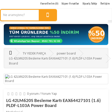
Favorilerim (0)
Süper Fırsatlar
Sipariş Takip
İletişim
TV YEDEK PARÇA
power board
LG 42LM620S Besleme Kartı EAX64427101 (1.6) PLDF-L103A Power
Board
0 yorum
/
Yorum Yap
LG 42LM620S Besleme Kartı EAX64427101 (1.6)
PLDF-L103A Power Board