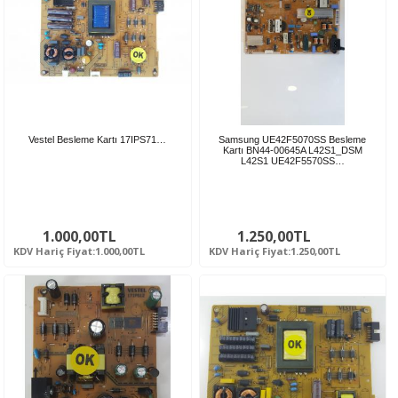
Vestel Besleme Kartı 17IPS71…
Samsung UE42F5070SS Besleme
Kartı BN44-00645A L42S1_DSM
L42S1 UE42F5570SS…
1.000,00TL
1.250,00TL
KDV Hariç Fiyat:1.000,00TL
KDV Hariç Fiyat:1.250,00TL