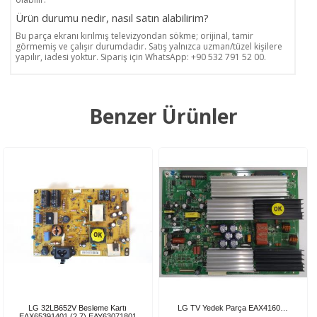
Ürün durumu nedir, nasıl satın alabilirim?
Bu parça ekranı kırılmış televizyondan sökme; orijinal, tamir
görmemiş ve çalışır durumdadır. Satış yalnızca uzman/tüzel kişilere
yapılır, iadesi yoktur. Sipariş için WhatsApp: +90 532 791 52 00.
Benzer Ürünler
LG 32LB652V Besleme Kartı
LG TV Yedek Parça EAX4160…
EAX65391401 (2.7) EAY63071801