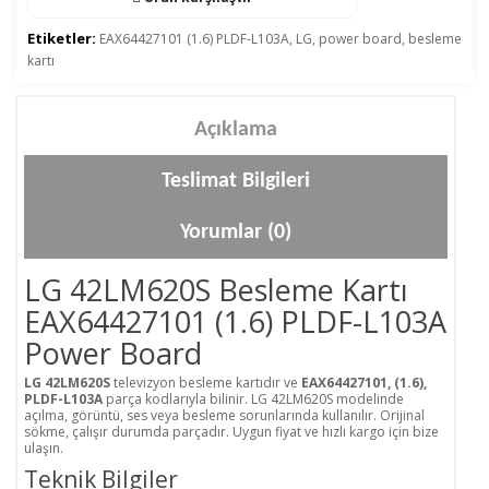
Etiketler:
EAX64427101 (1.6) PLDF-L103A
,
LG
,
power board
,
besleme
kartı
Açıklama
Teslimat Bilgileri
Yorumlar (0)
LG 42LM620S Besleme Kartı
EAX64427101 (1.6) PLDF-L103A
Power Board
LG 42LM620S
televizyon besleme kartıdır ve
EAX64427101, (1.6),
PLDF-L103A
parça kodlarıyla bilinir. LG 42LM620S modelinde
açılma, görüntü, ses veya besleme sorunlarında kullanılır. Orijinal
sökme, çalışır durumda parçadır. Uygun fiyat ve hızlı kargo için bize
ulaşın.
Teknik Bilgiler