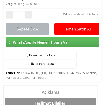
Vergiler Hariç:2.400,00TL
1234 kez incelendi
0 Favori
Sepete Ekle
Hemen Satın Al
WhatsApp ile Hemen Sipariş Ver
Favorilerime Ekle
Ürün karşılaştır
Etiketler:
EAX64307906
,
(1.0)
,
EBL61080102
,
LG 42LM620S
,
Anakart
,
Main Board
,
0299
,
main board
Açıklama
Teslimat Bilgileri