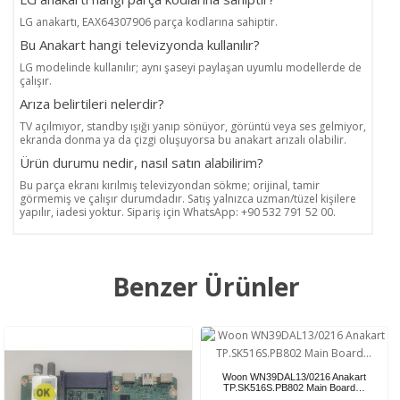
LG anakartı, EAX64307906 parça kodlarına sahiptir.
Bu Anakart hangi televizyonda kullanılır?
LG modelinde kullanılır; aynı şaseyi paylaşan uyumlu modellerde de
çalışır.
Arıza belirtileri nelerdir?
TV açılmıyor, standby ışığı yanıp sönüyor, görüntü veya ses gelmiyor,
ekranda donma ya da çizgi oluşuyorsa bu anakart arızalı olabilir.
Ürün durumu nedir, nasıl satın alabilirim?
Bu parça ekranı kırılmış televizyondan sökme; orijinal, tamir
görmemiş ve çalışır durumdadır. Satış yalnızca uzman/tüzel kişilere
yapılır, iadesi yoktur. Sipariş için WhatsApp: +90 532 791 52 00.
Benzer Ürünler
Woon WN39DAL13/0216 Anakart
TP.SK516S.PB802 Main Board…