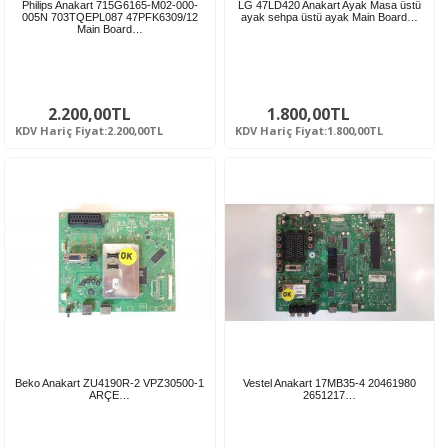
Philips Anakart 715G6165-M02-000-
LG 47LD420 Anakart Ayak Masa üstü
005N 703TQEPL087 47PFK6309/12
ayak sehpa üstü ayak Main Board…
Main Board…
2.200,00TL
1.800,00TL
KDV Hariç Fiyat:2.200,00TL
KDV Hariç Fiyat:1.800,00TL
Beko Anakart ZU4190R-2 VPZ30500-1
Vestel Anakart 17MB35-4 20461980
ARÇE…
2651217…