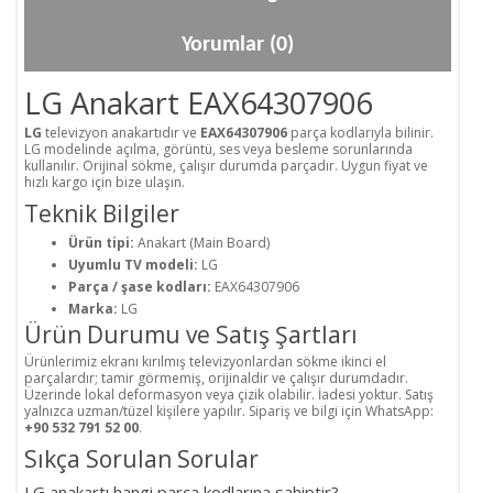
Yorumlar (0)
LG Anakart EAX64307906
LG
televizyon anakartıdır ve
EAX64307906
parça kodlarıyla bilinir.
LG modelinde açılma, görüntü, ses veya besleme sorunlarında
kullanılır. Orijinal sökme, çalışır durumda parçadır. Uygun fiyat ve
hızlı kargo için bize ulaşın.
Teknik Bilgiler
Ürün tipi:
Anakart (Main Board)
Uyumlu TV modeli:
LG
Parça / şase kodları:
EAX64307906
Marka:
LG
Ürün Durumu ve Satış Şartları
Ürünlerimiz ekranı kırılmış televizyonlardan sökme ikinci el
parçalardır; tamir görmemiş, orijinaldir ve çalışır durumdadır.
Üzerinde lokal deformasyon veya çizik olabilir. İadesi yoktur. Satış
yalnızca uzman/tüzel kişilere yapılır. Sipariş ve bilgi için WhatsApp:
+90 532 791 52 00
.
Sıkça Sorulan Sorular
LG anakartı hangi parça kodlarına sahiptir?