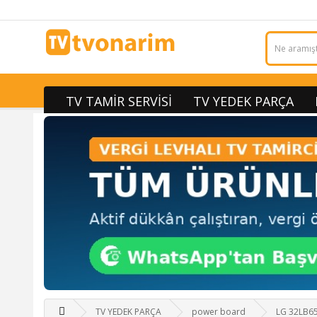
TV TAMİR SERVİSİ
TV YEDEK PARÇA
TV YEDEK PARÇA
power board
LG 32LB6