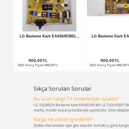
LG Besleme Kartı EAX66453801…
LG Besleme Kartı E
900,00TL
900,00TL
KDV Hariç Fiyat:900,00TL
KDV Hariç Fiyat:900,00T
Sıkça Sorulan Sorular
Bu ürün hangi TV modelleriyle uyumlu?
LG 32LB652V Besleme Kartı EAX65391401 (2.7) EAY63071
marka, model ve parça kodlarıyla uyumludur. Emin değilsen
Kargo ne zaman gönderilir?
Stokta olan ürünler aynı gün veya bir sonraki iş günü kargoya