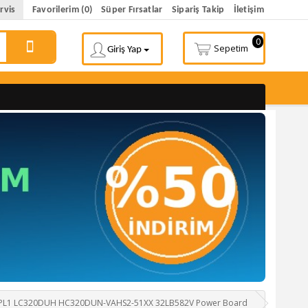
rvis
Favorilerim (0)
Süper Fırsatlar
Sipariş Takip
İletişim
0
Sepetim
Giriş Yap
-14PL1 LC320DUH HC320DUN-VAHS2-51XX 32LB582V Power Board