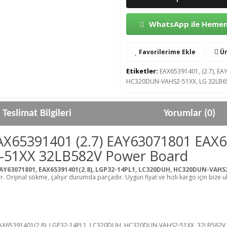
WhatsApp ile Hemen 
Favorilerime Ekle
Ür
Etiketler:
EAX65391401
,
(2.7)
,
EA
HC320DUN-VAHS2-51XX
,
LG 32LB6
Teslimat Bilgileri
Yorumlar (0)
AX65391401 (2.7) EAY63071801 EAX
51XX 32LB582V Power Board
 EAY63071801, EAX65391401(2.8), LGP32-14PL1, LC320DUH, HC320DUN-VAHS
 Orijinal sökme, çalışır durumda parçadır. Uygun fiyat ve hızlı kargo için bize ul
 EAX65391401(2.8), LGP32-14PL1, LC320DUH, HC320DUN-VAHS2-51XX, 32LB582V