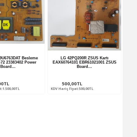
9U6763DAT Besleme
LG 42PQ200R ZSUS Kartı
S72 23383402 Power
EAX60764101 EBR61021001 ZSUS
Board…
Board…
00TL
500,00TL
t:1.500,00TL
KDV Hariç Fiyat:500,00TL