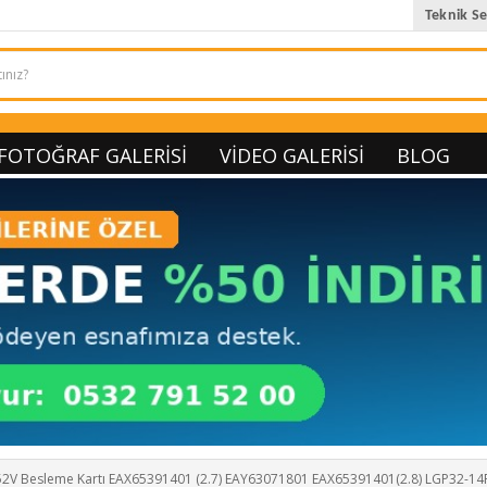
Teknik Se
FOTOĞRAF GALERISI
VIDEO GALERISI
BLOG
52V Besleme Kartı EAX65391401 (2.7) EAY63071801 EAX65391401(2.8) LGP32