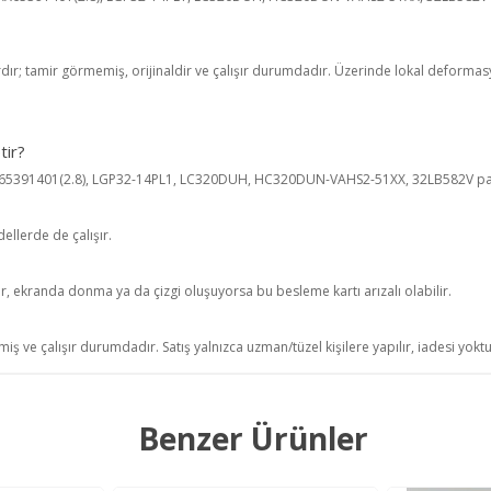
rdır; tamir görmemiş, orijinaldir ve çalışır durumdadır. Üzerinde lokal deformasyo
tir?
X65391401(2.8), LGP32-14PL1, LC320DUH, HC320DUN-VAHS2-51XX, 32LB582V parç
llerde de çalışır.
r, ekranda donma ya da çizgi oluşuyorsa bu besleme kartı arızalı olabilir.
iş ve çalışır durumdadır. Satış yalnızca uzman/tüzel kişilere yapılır, iadesi yokt
Benzer Ürünler