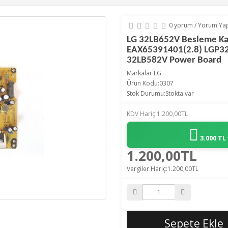
0 yorum
/
Yorum Ya
LG 32LB652V Besleme Ka
EAX65391401(2.8) LGP
32LB582V Power Board
Markalar
LG
Ürün Kodu:0307
Stok Durumu:Stokta var
KDV Hariç:1.200,00TL
3.000 TL
1.200,00TL
Vergiler Hariç:1.200,00TL
Sepete Ekle