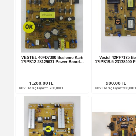
VESTEL 40FD7300 Besleme Kartı
Vestel 42PF7175 Be
17IPS12 28129631 Power Board…
17IPS19-5 23138400 
1.200,00TL
900,00TL
KDV Hariç Fiyat:1.200,00TL
KDV Hariç Fiyat:900,00T