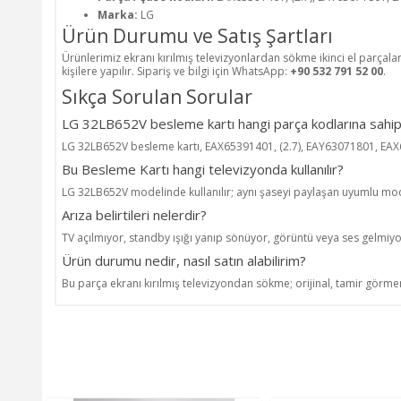
Marka:
LG
Ürün Durumu ve Satış Şartları
Ürünlerimiz ekranı kırılmış televizyonlardan sökme ikinci el parçala
kişilere yapılır. Sipariş ve bilgi için WhatsApp:
+90 532 791 52 00
.
Sıkça Sorulan Sorular
LG 32LB652V besleme kartı hangi parça kodlarına sahip
LG 32LB652V besleme kartı, EAX65391401, (2.7), EAY63071801, EA
Bu Besleme Kartı hangi televizyonda kullanılır?
LG 32LB652V modelinde kullanılır; aynı şaseyi paylaşan uyumlu mode
Arıza belirtileri nelerdir?
TV açılmıyor, standby ışığı yanıp sönüyor, görüntü veya ses gelmiyo
Ürün durumu nedir, nasıl satın alabilirim?
Bu parça ekranı kırılmış televizyondan sökme; orijinal, tamir görmem