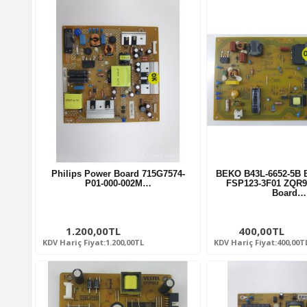
Philips Power Board 715G7574-
BEKO B43L-6652-5B B
P01-000-002M…
FSP123-3F01 ZQR9
Board…
1.200,00TL
400,00TL
KDV Hariç Fiyat:1.200,00TL
KDV Hariç Fiyat:400,00T