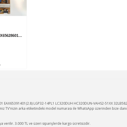
AX65628601…
L
801 EAX65391401(2.8) LGP32-14PL1 LC320DUH HC320DUN-VAHS2-51XX 32LB582V P
iz TV'nizin arka etiketindeki model numarası ile WhatsApp üzerinden bize danışa
 verilir. 3.000 TL ve üzeri siparişlerde kargo ücretsizdir.