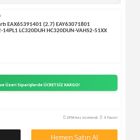
p
rtı EAX65391401 (2.7) EAY63071801
32-14PL1 LC320DUH HC320DUN-VAHS2-51XX
 ve Üzeri Siparişlerde
ÜCRETSİZ KARGO!
2954 kez incelendi
0 Favori
Hemen Satın Al