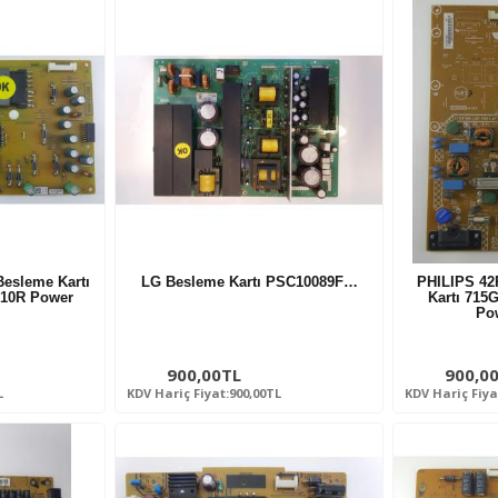
esleme Kartı
LG Besleme Kartı PSC10089F…
PHILIPS 42
10R Power
Kartı 715
Po
900,00TL
900,0
L
KDV Hariç Fiyat:900,00TL
KDV Hariç Fiya