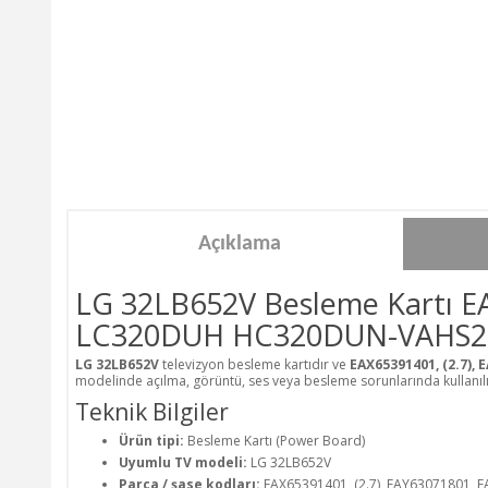
Açıklama
LG 32LB652V Besleme Kartı E
LC320DUH HC320DUN-VAHS2-
LG 32LB652V
televizyon besleme kartıdır ve
EAX65391401, (2.7),
modelinde açılma, görüntü, ses veya besleme sorunlarında kullanılır.
Teknik Bilgiler
Ürün tipi:
Besleme Kartı (Power Board)
Uyumlu TV modeli:
LG 32LB652V
Parça / şase kodları:
EAX65391401, (2.7), EAY63071801,