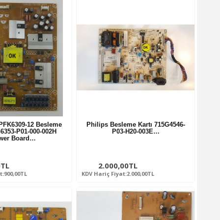
PFK6309-12 Besleme
Philips Besleme Kartı 715G4546-
G6353-P01-000-002H
P03-H20-003E…
wer Board…
0TL
2.000,00TL
t:900,00TL
KDV Hariç Fiyat:2.000,00TL