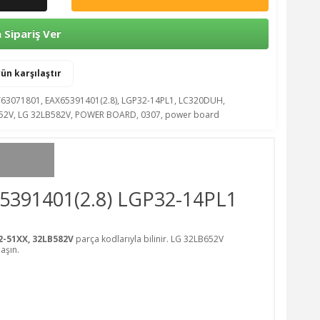
Sipariş Ver
ün karşılaştır
Y63071801
,
EAX65391401(2.8)
,
LGP32-14PL1
,
LC320DUH
,
52V
,
LG 32LB582V
,
POWER BOARD
,
0307
,
power board
65391401(2.8) LGP32-14PL1
2-51XX, 32LB582V
parça kodlarıyla bilinir. LG 32LB652V
aşın.