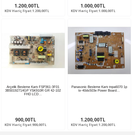
1.200,00TL
1.000,00TL
KDV Hariç Fiyat:1.200,00TL
KDV Hariç Fiyat:1.000,00TL
Arçelik Besleme Kartı FSP361-3F01
Panasonic Besleme Kartı tnpa6070 1p
3BS0192714GP YSK910R GR 42-102
tx-40ds503e Power Board…
FHD LCD…
900,00TL
1.200,00TL
KDV Hariç Fiyat:900,00TL
KDV Hariç Fiyat:1.200,00TL