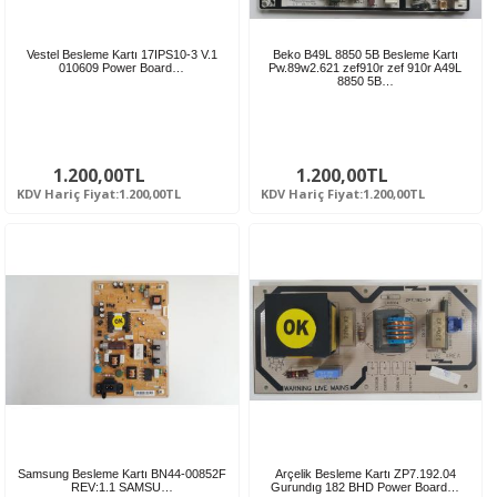
Vestel Besleme Kartı 17IPS10-3 V.1
Beko B49L 8850 5B Besleme Kartı
010609 Power Board…
Pw.89w2.621 zef910r zef 910r A49L
8850 5B…
1.200,00TL
1.200,00TL
KDV Hariç Fiyat:1.200,00TL
KDV Hariç Fiyat:1.200,00TL
Samsung Besleme Kartı BN44-00852F
Arçelik Besleme Kartı ZP7.192.04
REV:1.1 SAMSU…
Gurundıg 182 BHD Power Board…