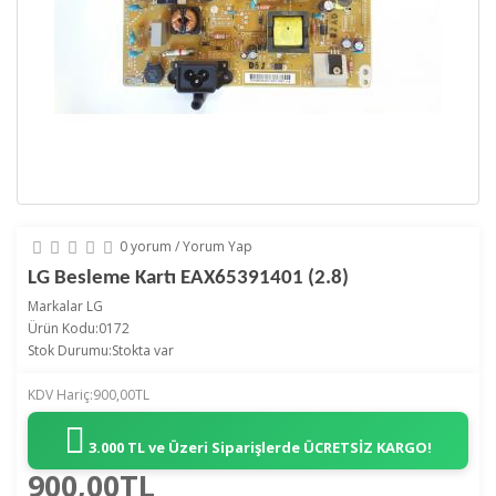
0 yorum
/
Yorum Yap
LG Besleme Kartı EAX65391401 (2.8)
Markalar
LG
Ürün Kodu:0172
Stok Durumu:Stokta var
KDV Hariç:900,00TL
3.000 TL ve Üzeri Siparişlerde
ÜCRETSİZ KARGO!
900,00TL