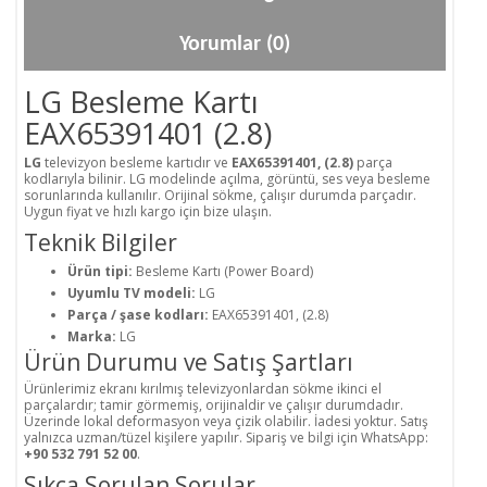
Yorumlar (0)
LG Besleme Kartı
EAX65391401 (2.8)
LG
televizyon besleme kartıdır ve
EAX65391401, (2.8)
parça
kodlarıyla bilinir. LG modelinde açılma, görüntü, ses veya besleme
sorunlarında kullanılır. Orijinal sökme, çalışır durumda parçadır.
Uygun fiyat ve hızlı kargo için bize ulaşın.
Teknik Bilgiler
Ürün tipi:
Besleme Kartı (Power Board)
Uyumlu TV modeli:
LG
Parça / şase kodları:
EAX65391401, (2.8)
Marka:
LG
Ürün Durumu ve Satış Şartları
Ürünlerimiz ekranı kırılmış televizyonlardan sökme ikinci el
parçalardır; tamir görmemiş, orijinaldir ve çalışır durumdadır.
Üzerinde lokal deformasyon veya çizik olabilir. İadesi yoktur. Satış
yalnızca uzman/tüzel kişilere yapılır. Sipariş ve bilgi için WhatsApp:
+90 532 791 52 00
.
Sıkça Sorulan Sorular