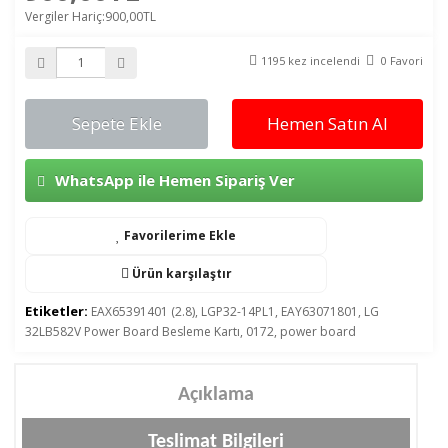
Vergiler Hariç:900,00TL
1195 kez incelendi
0 Favori
Sepete Ekle
Hemen Satın Al
WhatsApp ile Hemen Sipariş Ver
Favorilerime Ekle
Ürün karşılaştır
Etiketler:
EAX65391401 (2.8)
,
LGP32-14PL1
,
EAY63071801
,
LG
32LB582V Power Board Besleme Kartı
,
0172
,
power board
Açıklama
Teslimat Bilgileri