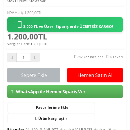
Stok Durumu:Stokta var
KDV Hariç:1.200,00TL
3.000 TL ve Üzeri Siparişlerde
ÜCRETSİZ KARGO!
1.200,00TL
Vergiler Hariç:1.200,00TL
252 kez incelendi
0 Favori
Sepete Ekle
Hemen Satın Al
WhatsApp ile Hemen Sipariş Ver
Favorilerime Ekle
Ürün karşılaştır
Etiketler:
Vty190r-3
,
NNU9ZZ
,
Arçelik A40 LB 5433
,
Anakart
,
Main