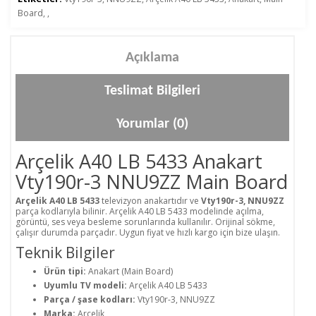
Board
,
,
Açıklama
Teslimat Bilgileri
Yorumlar (0)
Arçelik A40 LB 5433 Anakart
Vty190r-3 NNU9ZZ Main Board
Arçelik A40 LB 5433
televizyon anakartıdır ve
Vty190r-3, NNU9ZZ
parça kodlarıyla bilinir. Arçelik A40 LB 5433 modelinde açılma,
görüntü, ses veya besleme sorunlarında kullanılır. Orijinal sökme,
çalışır durumda parçadır. Uygun fiyat ve hızlı kargo için bize ulaşın.
Teknik Bilgiler
Ürün tipi:
Anakart (Main Board)
Uyumlu TV modeli:
Arçelik A40 LB 5433
Parça / şase kodları:
Vty190r-3, NNU9ZZ
Marka:
Arçelik