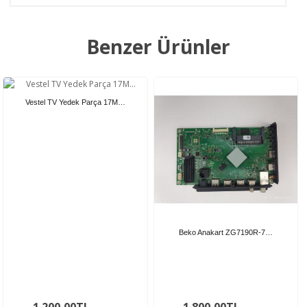
Benzer Ürünler
Vestel TV Yedek Parça 17M…
Beko Anakart ZG7190R-7…
1.200,00TL
1.800,00TL