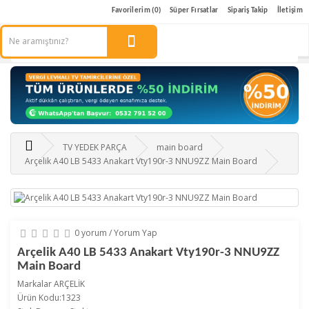
Favorilerim (0)
Süper Fırsatlar
Sipariş Takip
İletişim
TV YEDEK PARÇA
main board
Arçelik A40 LB 5433 Anakart Vty190r-3 NNU9ZZ Main Board
0 yorum
/
Yorum Yap
Arçelik A40 LB 5433 Anakart Vty190r-3 NNU9ZZ
Main Board
Markalar
ARÇELİK
Ürün Kodu:1323