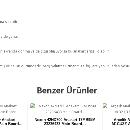
na sahiptir.
 de çalışır.
r, ekranda donma ya da çizgi oluşuyorsa bu anakart arızalı olabilir.
iş ve çalışır durumdadır. Satış yalnızca uzman/tüzel kişilere yapılır, iadesi yokt
Benzer Ürünler
0 Anakart
Nexon 42NX700 Anakart 17MB95M
Arçelik 
Main Board…
23236433 Main Board…
M1CUZZ A