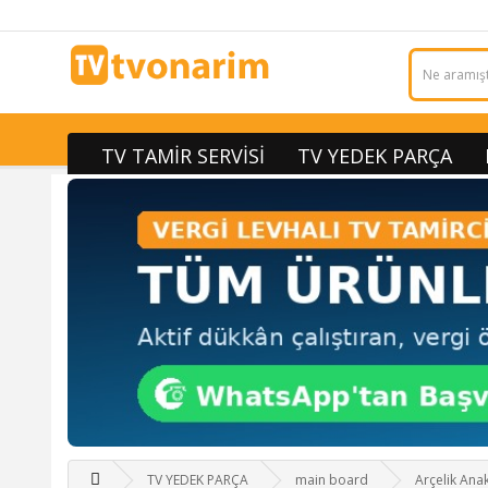
TV TAMİR SERVİSİ
TV YEDEK PARÇA
TV YEDEK PARÇA
main board
Arçelik An