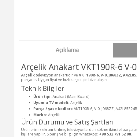
Açıklama
Arçelik Anakart VKT190R-6 V-
Arçelik
televizyon anakartıdır ve
VKT190R-6, V-0, J068ZZ, A42L8
parçadır. Uygun fiyat ve hızlı kargo için bize ulaşın.
Teknik Bilgiler
Ürün tipi:
Anakart (Main Board)
Uyumlu TV modeli:
Arçelik
Parça / şase kodları:
VKT190R-6, V-0, J068ZZ, A42L85324
Marka:
Arçelik
Ürün Durumu ve Satış Şartları
Ürünlerimiz ekranı kırılmış televizyonlardan sökme ikinci el parçala
kişilere yapılır. Sipariş ve bilgi için WhatsApp:
+90 532 791 52 00
.