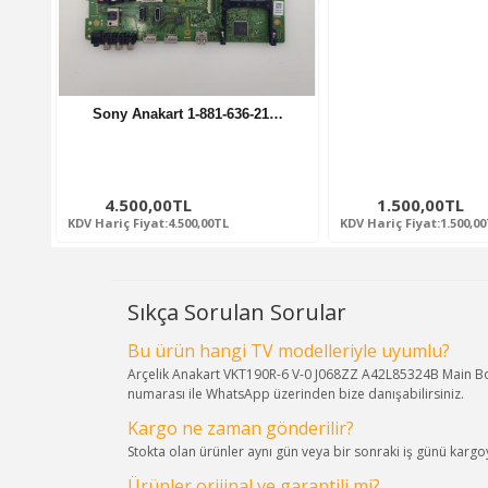
Sony Anakart 1-881-636-21…
4.500,00TL
1.500,00TL
KDV Hariç Fiyat:4.500,00TL
KDV Hariç Fiyat:1.500,0
Sıkça Sorulan Sorular
Bu ürün hangi TV modelleriyle uyumlu?
Arçelik Anakart VKT190R-6 V-0 J068ZZ A42L85324B Main Boa
numarası ile WhatsApp üzerinden bize danışabilirsiniz.
Kargo ne zaman gönderilir?
Stokta olan ürünler aynı gün veya bir sonraki iş günü kargoya
Ürünler orijinal ve garantili mi?