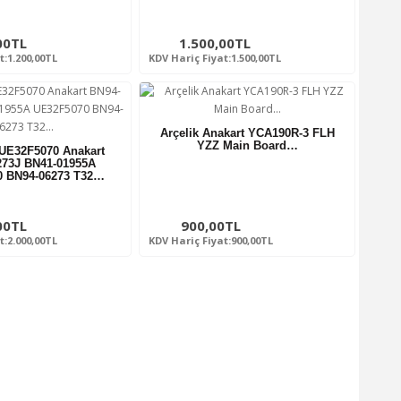
00TL
1.500,00TL
t:1.200,00TL
KDV Hariç Fiyat:1.500,00TL
Arçelik Anakart YCA190R-3 FLH
YZZ Main Board…
UE32F5070 Anakart
273J BN41-01955A
0 BN94-06273 T32…
00TL
900,00TL
t:2.000,00TL
KDV Hariç Fiyat:900,00TL