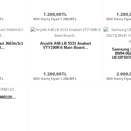
1.200,00TL
1.200,
0TL
KDV Hariç Fiyat:1.200,00TL
KDV Hariç Fiya
kart 3663m3c1
Arçelik A48 LB 5533 Anakart
rd…
VTY190R-6 Main Board…
Samsung 
BN94-06
UE32F507
1.200,00TL
2.000,
0TL
KDV Hariç Fiyat:1.200,00TL
KDV Hariç Fiya
17MB120…