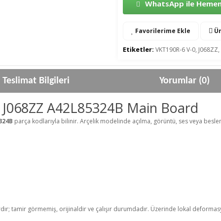
WhatsApp ile Hemen 
Favorilerime Ekle
Ür
Etiketler:
VKT190R-6 V-0
,
J068ZZ
,
Teslimat Bilgileri
Yorumlar (0)
0 J068ZZ A42L85324B Main Board
5324B
parça kodlarıyla bilinir. Arçelik modelinde açılma, görüntü, ses veya besle
B
rdır; tamir görmemiş, orijinaldir ve çalışır durumdadır. Üzerinde lokal deformasyo