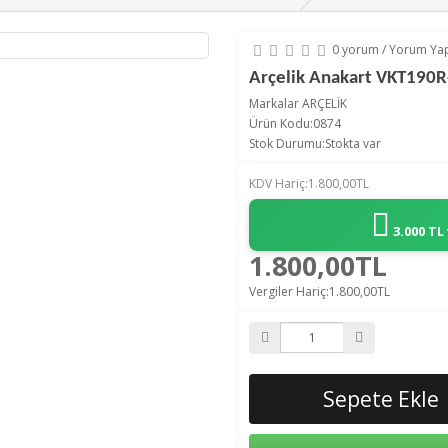
0 yorum
/
Yorum Ya
Arçelik Anakart VKT190
Markalar
ARÇELİK
Ürün Kodu:0874
Stok Durumu:Stokta var
KDV Hariç:1.800,00TL
3.000 TL
1.800,00TL
Vergiler Hariç:1.800,00TL
Sepete Ekle