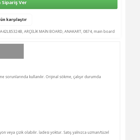
Sipariş Ver
ün karşılaştır
A42L85324B
,
ARÇELİK MAİN BOARD
,
ANAKART
,
0874
,
main board
me sorunlarında kullanılır. Orijinal sökme, çalışır durumda
n veya çizik olabilir. İadesi yoktur. Satış yalnızca uzman/tüzel