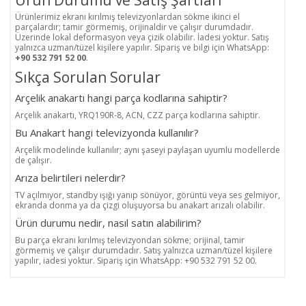
Ürün Durumu ve Satış Şartları
Ürünlerimiz ekranı kırılmış televizyonlardan sökme ikinci el
parçalardır; tamir görmemiş, orijinaldir ve çalışır durumdadır.
Üzerinde lokal deformasyon veya çizik olabilir. İadesi yoktur. Satış
yalnızca uzman/tüzel kişilere yapılır. Sipariş ve bilgi için WhatsApp:
+90 532 791 52 00
.
Sıkça Sorulan Sorular
Arçelik anakartı hangi parça kodlarına sahiptir?
Arçelik anakartı, YRQ190R-8, ACN, CZZ parça kodlarına sahiptir.
Bu Anakart hangi televizyonda kullanılır?
Arçelik modelinde kullanılır; aynı şaseyi paylaşan uyumlu modellerde
de çalışır.
Arıza belirtileri nelerdir?
TV açılmıyor, standby ışığı yanıp sönüyor, görüntü veya ses gelmiyor,
ekranda donma ya da çizgi oluşuyorsa bu anakart arızalı olabilir.
Ürün durumu nedir, nasıl satın alabilirim?
Bu parça ekranı kırılmış televizyondan sökme; orijinal, tamir
görmemiş ve çalışır durumdadır. Satış yalnızca uzman/tüzel kişilere
yapılır, iadesi yoktur. Sipariş için WhatsApp: +90 532 791 52 00.