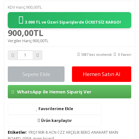
KDV Hariç:900,00TL
3.000 TL ve Üzeri Siparişlerde
ÜCRETSİZ KARGO!
900,00TL
Vergiler Hariç:900,00TL
1087 kez incelendi
0 Favori
Sepete Ekle
Hemen Satın Al
WhatsApp ile Hemen Sipariş Ver
Favorilerime Ekle
Ürün karşılaştır
Etiketler:
YRQ190R-8 ACN CZZ ARÇELİK BEKO ANAKART MAİN
BOARD
,
0358
,
main board