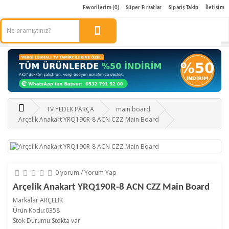
Favorilerim (0)
Süper Fırsatlar
Sipariş Takip
İletişim
TV YEDEK PARÇA
main board
Arçelik Anakart YRQ190R-8 ACN CZZ Main Board
0 yorum
/
Yorum Yap
Arçelik Anakart YRQ190R-8 ACN CZZ Main Board
Markalar
ARÇELİK
Ürün Kodu:0358
Stok Durumu:Stokta var