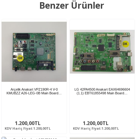
Benzer Ürünler
Arçelik Anakart VPZ190R-4 V-0
LG 42PA4500 Anakart EAX64696604
KMUBZZ A26-LEG-0B Main Board…
(1.1) EBT61855498 Main Board…
1.200,00TL
1.200,00TL
KDV Hariç Fiyat:1.200,00TL
KDV Hariç Fiyat:1.200,00TL