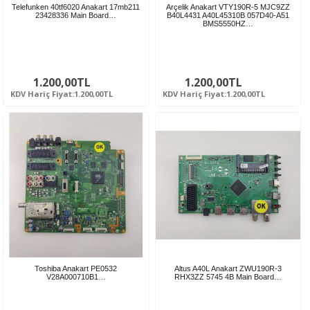
Telefunken 40tf6020 Anakart 17mb211
Arçelik Anakart VTY190R-5 MJC9ZZ
23428336 Main Board…
B40L4431 A40L45310B 057D40-A51
BMS5550HZ…
1.200,00TL
1.200,00TL
KDV Hariç Fiyat:1.200,00TL
KDV Hariç Fiyat:1.200,00TL
Toshiba Anakart PE0532
Altus A40L Anakart ZWU190R-3
V28A000710B1…
RHX3ZZ 5745 4B Main Board…