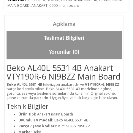
MAIN BOARD
,
ANAKART
,
0900
,
main board
Açıklama
Teslimat Bilgileri
Yorumlar (0)
Beko AL40L 5531 4B Anakart
VTY190R-6 NI9BZZ Main Board
Beko AL40L 5531 4B
televizyon anakartıdır ve
VTY190R-6, NI9BZZ
parça kodlarıyla bilinir. Beko AL40L 5531 4B modelinde açılma,
görüntü, ses veya besleme sorunlarında kullanılır. Orijinal sökme,
çalışır durumda parçadır. Uygun fiyat ve hızlı kargo için bize ulaşın.
Teknik Bilgiler
Ürün tipi:
Anakart (Main Board)
Uyumlu TV modeli:
Beko AL40L 5531 4B
Parça / şase kodları:
VTY190R-6, NI9BZZ
Marka:
Beko