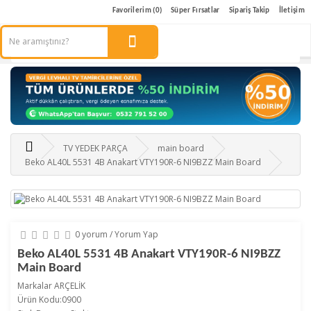
Favorilerim (0)
Süper Fırsatlar
Sipariş Takip
İletişim
TV YEDEK PARÇA
main board
Beko AL40L 5531 4B Anakart VTY190R-6 NI9BZZ Main Board
0 yorum
/
Yorum Yap
Beko AL40L 5531 4B Anakart VTY190R-6 NI9BZZ
Main Board
Markalar
ARÇELİK
Ürün Kodu:0900