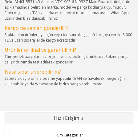
Beko AL40L 5531 4B Anakart VTY190R-6 NI9BZZ Main Board ürünü, ürün
açıklamasında belirtilen marka, model ve parça kodlarıyla uyumludur.
Emin değilseniz TV'nizin arka etiketindeki model numarası ile WhatsApp
üzerinden bize danışabilirsiniz.
Kargo ne zaman gönderilir?
Stokta olan ürünler aynı gün veya bir sonraki iş günü kargoya verilir. 3.000
TL ve üzeri siparişlerde kargo ücretsizdir.
Ürünler orijinal ve garantili mi?
Tüm yedek parçalarımız orijinal ve test edilmiş ürünlerdir. Sökme parçalar
çalışır durumda test edilerek gönderilir.
Nasıl sipariş verebilirim?
Sepete ekleyip online ödeme yapabilir, IBAN ile havale/EFT seçeneğini
kullanabilir ya da WhatsApp ile hızlı sipariş verebilirsiniz.
Hızlı Erişim
Tüm Kategoriler