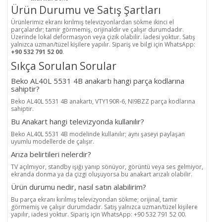
Ürün Durumu ve Satış Şartları
Ürünlerimiz ekranı kırılmış televizyonlardan sökme ikinci el
parçalardır; tamir görmemiş, orijinaldir ve çalışır durumdadır.
Üzerinde lokal deformasyon veya çizik olabilir. İadesi yoktur. Satış
yalnızca uzman/tüzel kişilere yapılır. Sipariş ve bilgi için WhatsApp:
+90 532 791 52 00
.
Sıkça Sorulan Sorular
Beko AL40L 5531 4B anakartı hangi parça kodlarına
sahiptir?
Beko AL40L 5531 4B anakartı, VTY190R-6, NI9BZZ parça kodlarına
sahiptir.
Bu Anakart hangi televizyonda kullanılır?
Beko AL40L 5531 4B modelinde kullanılır; aynı şaseyi paylaşan
uyumlu modellerde de çalışır.
Arıza belirtileri nelerdir?
TV açılmıyor, standby ışığı yanıp sönüyor, görüntü veya ses gelmiyor,
ekranda donma ya da çizgi oluşuyorsa bu anakart arızalı olabilir.
Ürün durumu nedir, nasıl satın alabilirim?
Bu parça ekranı kırılmış televizyondan sökme; orijinal, tamir
görmemiş ve çalışır durumdadır. Satış yalnızca uzman/tüzel kişilere
yapılır, iadesi yoktur. Sipariş için WhatsApp: +90 532 791 52 00.