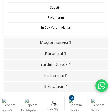
Sepetim
Favorilerim
En Çok Yorum Alanlar
Müşteri Servisi
Kurumsal
Yardım Destek
Hızlı Erişim
Bize Ulaşın
0
Tv Onarım - Tv Parçaları - Televizyon Yedek parçaları © 2026 - Tüm Hakları
Üyelik Girişi
Saklıdır.
Anasayfa
Tüm Kategoriler
Sepetim
İletişim