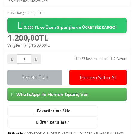
Stok Durumu:Stokta var
KDV Hariç:1.200,00TL
3.000 TL ve Üzeri Siparişlerde
ÜCRETSİZ KARGO!
1.200,00TL
Vergiler Hariç:1.200,00TL
1453 kez incelendi
0 Favori
Sepete Ekle
Hemen Satın Al
WhatsApp ile Hemen Sipariş Ver
Favorilerime Ekle
Ürün karşılaştır
Etiketler:
VTY190R-6
,
NI9BZZ
,
ALTUS AL40L 5531 4B
,
ARCELIK BEKO