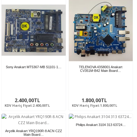
Sony Anakart MT5367-MB S1101-1…
TELENOVA 43S8001 Anakart
CV351M-B42 Main Board…
2.400,00TL
1.800,00TL
KDV Hariç Fiyat:2.400,00TL
KDV Hariç Fiyat:1.800,00TL
Philips Anakart 3104 313 63724…
Arçelik Anakart YRQ190R-8 ACN CZZ
Main Board…