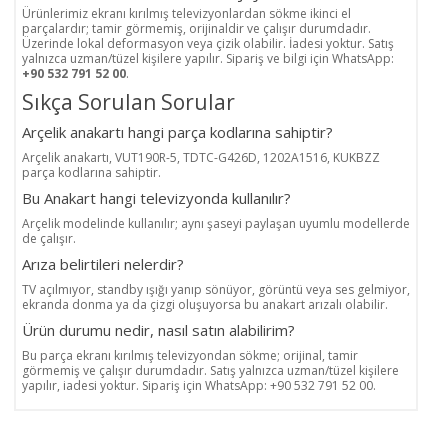
Ürünlerimiz ekranı kırılmış televizyonlardan sökme ikinci el
parçalardır; tamir görmemiş, orijinaldir ve çalışır durumdadır.
Üzerinde lokal deformasyon veya çizik olabilir. İadesi yoktur. Satış
yalnızca uzman/tüzel kişilere yapılır. Sipariş ve bilgi için WhatsApp:
+90 532 791 52 00
.
Sıkça Sorulan Sorular
Arçelik anakartı hangi parça kodlarına sahiptir?
Arçelik anakartı, VUT190R-5, TDTC-G426D, 1202A1516, KUKBZZ
parça kodlarına sahiptir.
Bu Anakart hangi televizyonda kullanılır?
Arçelik modelinde kullanılır; aynı şaseyi paylaşan uyumlu modellerde
de çalışır.
Arıza belirtileri nelerdir?
TV açılmıyor, standby ışığı yanıp sönüyor, görüntü veya ses gelmiyor,
ekranda donma ya da çizgi oluşuyorsa bu anakart arızalı olabilir.
Ürün durumu nedir, nasıl satın alabilirim?
Bu parça ekranı kırılmış televizyondan sökme; orijinal, tamir
görmemiş ve çalışır durumdadır. Satış yalnızca uzman/tüzel kişilere
yapılır, iadesi yoktur. Sipariş için WhatsApp: +90 532 791 52 00.