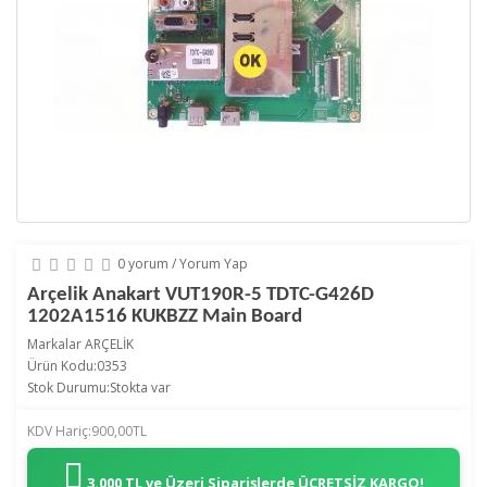
0 yorum
/
Yorum Yap
Arçelik Anakart VUT190R-5 TDTC-G426D
1202A1516 KUKBZZ Main Board
Markalar
ARÇELİK
Ürün Kodu:0353
Stok Durumu:Stokta var
KDV Hariç:900,00TL
3.000 TL ve Üzeri Siparişlerde
ÜCRETSİZ KARGO!