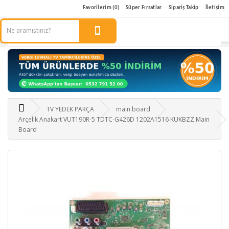
Favorilerim (0)
Süper Fırsatlar
Sipariş Takip
İletişim
TV YEDEK PARÇA
main board
Arçelik Anakart VUT190R-5 TDTC-G426D 1202A1516 KUKBZZ Main
Board