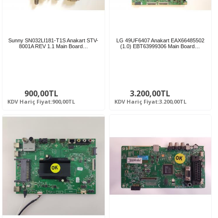
Sunny SN032LI181-T1S Anakart STV-
LG 49UF6407 Anakart EAX66485502
8001A REV 1.1 Main Board…
(1.0) EBT63999306 Main Board…
900,00TL
3.200,00TL
KDV Hariç Fiyat:900,00TL
KDV Hariç Fiyat:3.200,00TL