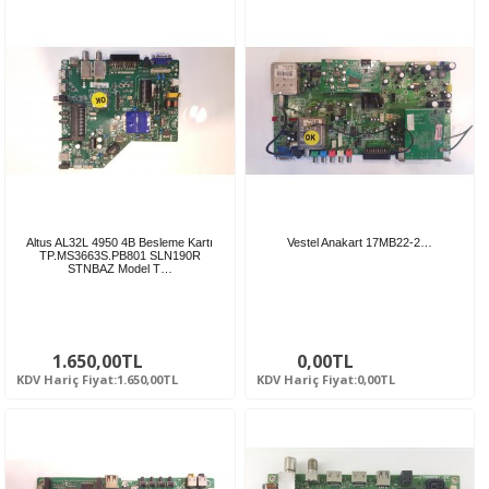
Altus AL32L 4950 4B Besleme Kartı
Vestel Anakart 17MB22-2…
TP.MS3663S.PB801 SLN190R
STNBAZ Model T…
1.650,00TL
0,00TL
KDV Hariç Fiyat:1.650,00TL
KDV Hariç Fiyat:0,00TL