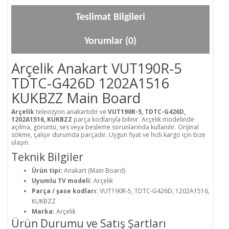
Teslimat Bilgileri
Yorumlar (0)
Arçelik Anakart VUT190R-5
TDTC-G426D 1202A1516
KUKBZZ Main Board
Arçelik
televizyon anakartıdır ve
VUT190R-5, TDTC-G426D,
1202A1516, KUKBZZ
parça kodlarıyla bilinir. Arçelik modelinde
açılma, görüntü, ses veya besleme sorunlarında kullanılır. Orijinal
sökme, çalışır durumda parçadır. Uygun fiyat ve hızlı kargo için bize
ulaşın.
Teknik Bilgiler
Ürün tipi:
Anakart (Main Board)
Uyumlu TV modeli:
Arçelik
Parça / şase kodları:
VUT190R-5, TDTC-G426D, 1202A1516,
KUKBZZ
Marka:
Arçelik
Ürün Durumu ve Satış Şartları