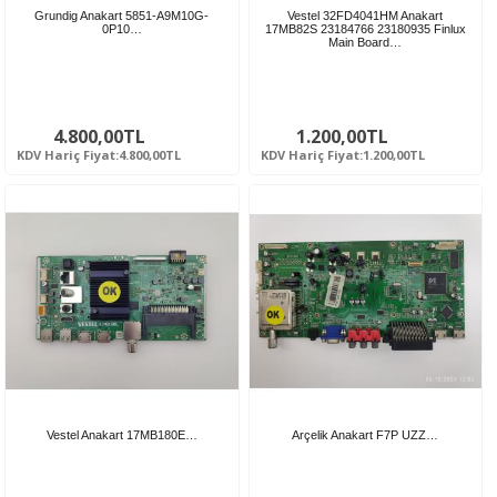
Grundig Anakart 5851-A9M10G-
Vestel 32FD4041HM Anakart
0P10…
17MB82S 23184766 23180935 Finlux
Main Board…
4.800,00TL
1.200,00TL
KDV Hariç Fiyat:4.800,00TL
KDV Hariç Fiyat:1.200,00TL
Vestel Anakart 17MB180E…
Arçelik Anakart F7P UZZ…