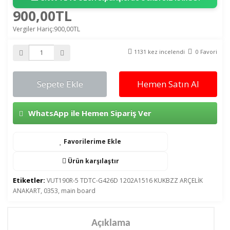
900,00TL
Vergiler Hariç:900,00TL
1131 kez incelendi
0 Favori
Sepete Ekle
Hemen Satın Al
WhatsApp ile Hemen Sipariş Ver
Favorilerime Ekle
Ürün karşılaştır
Etiketler:
VUT190R-5 TDTC-G426D 1202A1516 KUKBZZ ARÇELİK
ANAKART
,
0353
,
main board
Açıklama