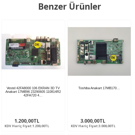
Benzer Ürünler
Vestel 42FA8000 106 EKRAN 3D TV
Toshiba Anakart 17MB170…
Anakart 17MB96 23290605 110814R2
42FA720 4…
1.200,00TL
3.000,00TL
KDV Hariç Fiyat:1.200,00TL
KDV Hariç Fiyat:3.000,00TL