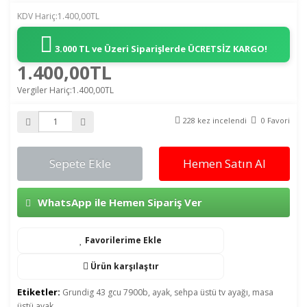
KDV Hariç:1.400,00TL
3.000 TL ve Üzeri Siparişlerde
ÜCRETSİZ KARGO!
1.400,00TL
Vergiler Hariç:1.400,00TL
228 kez incelendi
0 Favori
Sepete Ekle
Hemen Satın Al
WhatsApp ile Hemen Sipariş Ver
Favorilerime Ekle
Ürün karşılaştır
Etiketler:
Grundig 43 gcu 7900b
,
ayak
,
sehpa üstü tv ayağı
,
masa
üstü ayak
,
,