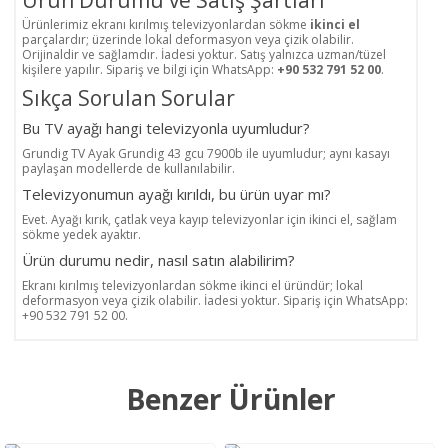
Ürün Durumu ve Satış Şartları
Ürünlerimiz ekranı kırılmış televizyonlardan sökme
ikinci el
parçalardır; üzerinde lokal deformasyon veya çizik olabilir.
Orijinaldir ve sağlamdır. İadesi yoktur. Satış yalnızca uzman/tüzel
kişilere yapılır. Sipariş ve bilgi için WhatsApp:
+90 532 791 52 00
.
Sıkça Sorulan Sorular
Bu TV ayağı hangi televizyonla uyumludur?
Grundig TV Ayak Grundig 43 gcu 7900b ile uyumludur; aynı kasayı
paylaşan modellerde de kullanılabilir.
Televizyonumun ayağı kırıldı, bu ürün uyar mı?
Evet. Ayağı kırık, çatlak veya kayıp televizyonlar için ikinci el, sağlam
sökme yedek ayaktır.
Ürün durumu nedir, nasıl satın alabilirim?
Ekranı kırılmış televizyonlardan sökme ikinci el üründür; lokal
deformasyon veya çizik olabilir. İadesi yoktur. Sipariş için WhatsApp:
+90 532 791 52 00.
Benzer Ürünler