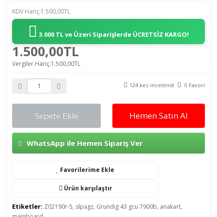
KDV Hariç:1.500,00TL
3.000 TL ve Üzeri Siparişlerde
ÜCRETSİZ KARGO!
1.500,00TL
Vergiler Hariç:1.500,00TL
124 kez incelendi
0 Favori
Sepete Ekle
Hemen Satın Al
WhatsApp ile Hemen Sipariş Ver
Favorilerime Ekle
Ürün karşılaştır
Etiketler:
Z02190r-5
,
slpagz
,
Grundig 43 gcu 7900b
,
anakart
,
mainboard
,
,