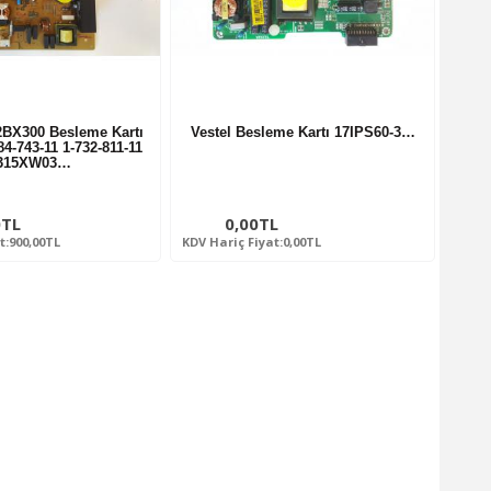
BX300 Besleme Kartı
Vestel Besleme Kartı 17IPS60-3…
4-743-11 1-732-811-11
315XW03…
0TL
0,00TL
t:900,00TL
KDV Hariç Fiyat:0,00TL