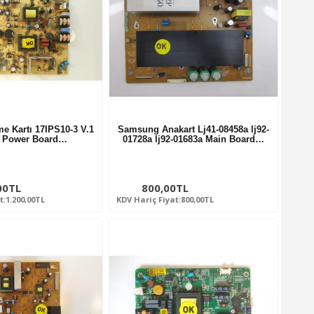
me Kartı 17IPS10-3 V.1
Samsung Anakart Lj41-08458a lj92-
9 Power Board…
01728a lj92-01683a Main Board…
00TL
800,00TL
t:1.200,00TL
KDV Hariç Fiyat:800,00TL