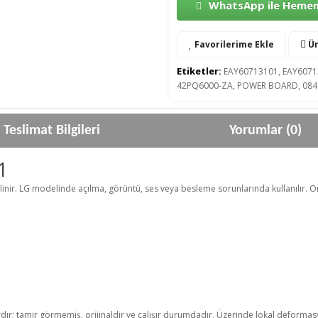
WhatsApp ile Hemen 
Favorilerime Ekle
Ür
Etiketler:
EAY60713101
,
EAY6071
42PQ6000-ZA
,
POWER BOARD
,
084
Teslimat Bilgileri
Yorumlar (0)
1
linir. LG modelinde açılma, görüntü, ses veya besleme sorunlarında kullanılır. Or
rdır; tamir görmemiş, orijinaldir ve çalışır durumdadır. Üzerinde lokal deformasyo