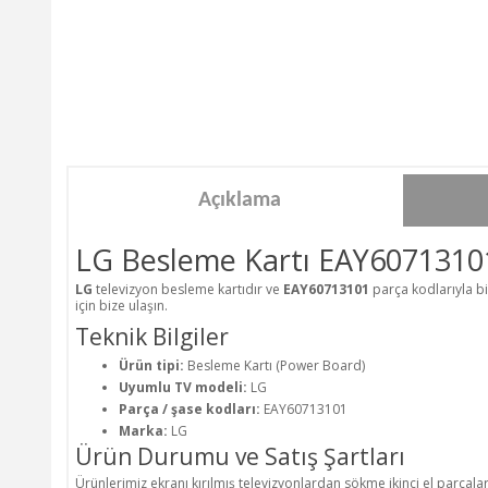
Açıklama
LG Besleme Kartı EAY6071310
LG
televizyon besleme kartıdır ve
EAY60713101
parça kodlarıyla bi
için bize ulaşın.
Teknik Bilgiler
Ürün tipi:
Besleme Kartı (Power Board)
Uyumlu TV modeli:
LG
Parça / şase kodları:
EAY60713101
Marka:
LG
Ürün Durumu ve Satış Şartları
Ürünlerimiz ekranı kırılmış televizyonlardan sökme ikinci el parçala