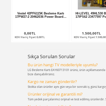
Vestel 42PF6115K Besleme Kartı
HI-LEVEL 49HL530 B
17PW27-2 20462036 Power Board…
17IPS62 23477597 P
0,00TL
1.500,00TL
KDV Hariç Fiyat:0,00TL
KDV Hariç Fiyat:1.500,0
Sıkça Sorulan Sorular
Bu ürün hangi TV modelleriyle uyumlu?
LG Besleme Kartı EAY60713101 ürünü, ürün açıklamasında b
bize danışabilirsiniz.
Kargo ne zaman gönderilir?
Stokta olan ürünler aynı gün veya bir sonraki iş günü kargoya
Ürünler orijinal ve garantili mi?
Tüm yedek parçalarımız orijinal ve test edilmiş ürünlerdir.