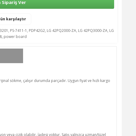
Sipariş Ver
ün karşılaştır
3201
,
PS-7411-1
,
PDP42G2
,
LG 42PQ2000-ZA
,
LG 42PQ3000-ZA
,
LG
8
,
power board
ijinal sökme, çalışır durumda parçadır. Uygun fiyat ve hızlı kargo
n veya çizik olabilir. İadesi yoktur. Satış yalnızca uzman/tüzel