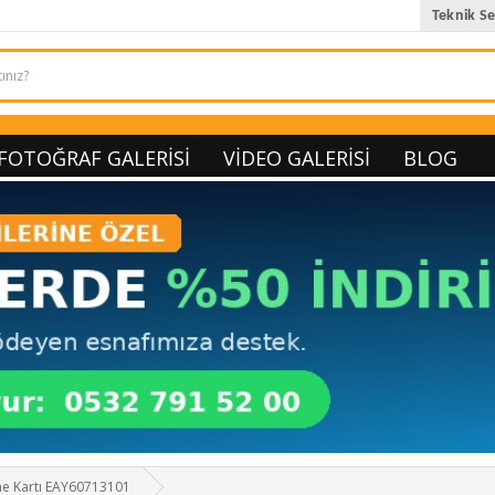
Teknik Se
FOTOĞRAF GALERISI
VIDEO GALERISI
BLOG
e Kartı EAY60713101