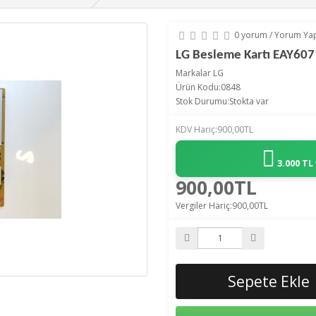
0 yorum
/
Yorum Ya
LG Besleme Kartı EAY60
Markalar
LG
Ürün Kodu:0848
Stok Durumu:Stokta var
KDV Hariç:900,00TL
3.000 TL
900,00TL
Vergiler Hariç:900,00TL
Sepete Ekle