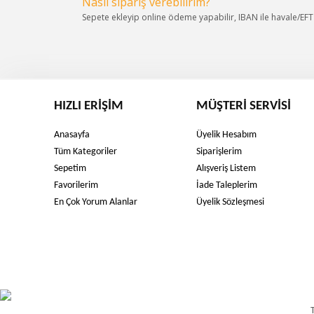
Nasıl sipariş verebilirim?
Sepete ekleyip online ödeme yapabilir, IBAN ile havale/EFT s
HIZLI ERIŞIM
MÜŞTERI SERVISI
Anasayfa
Üyelik Hesabım
Tüm Kategoriler
Siparişlerim
Sepetim
Alışveriş Listem
Favorilerim
İade Taleplerim
En Çok Yorum Alanlar
Üyelik Sözleşmesi