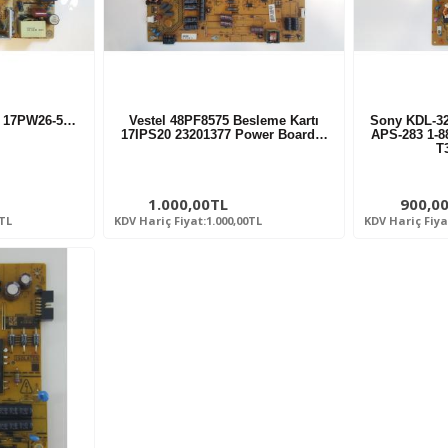
tı 17PW26-5…
Vestel 48PF8575 Besleme Kartı
Sony KDL-32
17IPS20 23201377 Power Board…
APS-283 1-88
T
1.000,00TL
900,0
0TL
KDV Hariç Fiyat:1.000,00TL
KDV Hariç Fiya