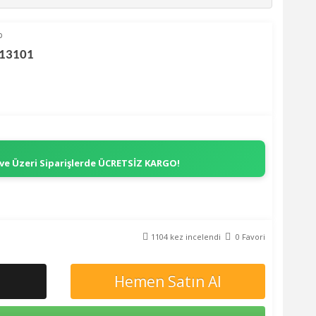
p
713101
 ve Üzeri Siparişlerde
ÜCRETSİZ KARGO!
1104 kez incelendi
0 Favori
Hemen Satın Al