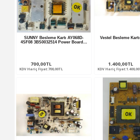
SUNNY Besleme Kartı AY068D-
Vestel Besleme Kar
4SF08 3BS0032514 Power Board…
700,00TL
1.400,00TL
KDV Hariç Fiyat:700,00TL
KDV Hariç Fiyat:1.400,0