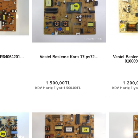
BR64064201…
Vestel Besleme Kartı 17ıps72…
Vestel Besle
01060
1.500,00TL
1.200,
KDV Hariç Fiyat:1.500,00TL
KDV Hariç Fiya