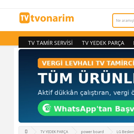
TV TAMİR SERVİSİ
TV YEDEK PARÇA
TV YEDEK PARÇA
power board
LG Beslem