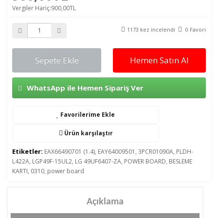
Vergiler Hariç:900,00TL
1173 kez incelendi
0 Favori
Sepete Ekle
Hemen Satın Al
WhatsApp ile Hemen Sipariş Ver
Favorilerime Ekle
Ürün karşılaştır
Etiketler:
EAX66490701 (1.4)
,
EAY64009501
,
3PCR01090A
,
PLDH-
L422A
,
LGP49F-15UL2
,
LG 49UF6407-ZA
,
POWER BOARD
,
BESLEME
KARTI
,
0310
,
power board
Açıklama