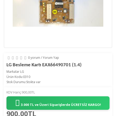
0 yorum
/
Yorum Yap
LG Besleme Kartı EAX66490701 (1.4)
Markalar
LG
Ürün Kodu:0310
Stok Durumu:Stokta var
KDV Hariç:900,00TL
3.000 TL ve Üzeri Siparişlerde
ÜCRETSİZ KARGO!
900,00TL