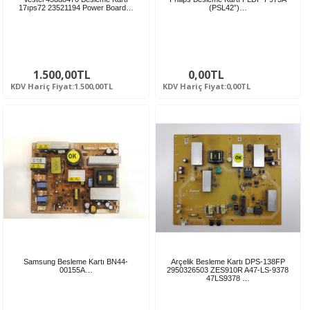
17ıps72 23521194 Power Board…
(PSL42”)…
1.500,00TL
0,00TL
KDV Hariç Fiyat:1.500,00TL
KDV Hariç Fiyat:0,00TL
Samsung Besleme Kartı BN44-
Arçelik Besleme Kartı DPS-138FP
00155A…
2950326503 ZES910R A47-LS-9378
47LS9378 …