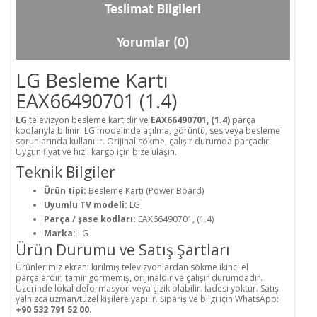
Teslimat Bilgileri
Yorumlar (0)
LG Besleme Kartı
EAX66490701 (1.4)
LG
televizyon besleme kartıdır ve
EAX66490701, (1.4)
parça
kodlarıyla bilinir. LG modelinde açılma, görüntü, ses veya besleme
sorunlarında kullanılır. Orijinal sökme, çalışır durumda parçadır.
Uygun fiyat ve hızlı kargo için bize ulaşın.
Teknik Bilgiler
Ürün tipi:
Besleme Kartı (Power Board)
Uyumlu TV modeli:
LG
Parça / şase kodları:
EAX66490701, (1.4)
Marka:
LG
Ürün Durumu ve Satış Şartları
Ürünlerimiz ekranı kırılmış televizyonlardan sökme ikinci el
parçalardır; tamir görmemiş, orijinaldir ve çalışır durumdadır.
Üzerinde lokal deformasyon veya çizik olabilir. İadesi yoktur. Satış
yalnızca uzman/tüzel kişilere yapılır. Sipariş ve bilgi için WhatsApp:
+90 532 791 52 00
.