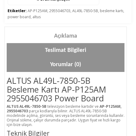
Etiketler:
AP-P125AM
,
2955046703
,
AL49L-7850-5B
,
besleme kartı
,
power board
,
altus
Açıklama
Teslimat Bilgileri
Yorumlar (0)
ALTUS AL49L-7850-5B
Besleme Kartı AP-P125AM
2955046703 Power Board
ALTUS AL49L-7850-5B
televizyon besleme kartıdır ve
AP-P125AM,
2955046703
parça kodlarıyla bilinir. ALTUS AL49L-7850-5B
modelinde açılma, görüntü, ses veya besleme sorunlarında kullanılır.
Orijinal sökme, çalışır durumda parçadır. Uygun fiyat ve hızlı kargo
için bize ulaşın.
Teknik Bilgiler