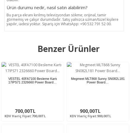
Ürün durumu nedir, nasıl satın alabilirim?
Bu parça ekranı kırılmış televizyondan sökme; orijinal, tamir
görmemiş ve çalışır durumdadır. Satış yalnızca uzman/tüzel kişilere
yapılır, iadesi yoktur. Sipariş için WhatsApp: +90 532 791 52 00.
Benzer Ürünler
VESTEL 40FA7100 Besleme Kartı
Megmeet MLT868 Sunny SN082L181
17IPS71 2326660 Power Board…
Power Board…
700,00TL
900,00TL
KDV Hariç Fiyat:700,00TL
KDV Hariç Fiyat:900,00TL