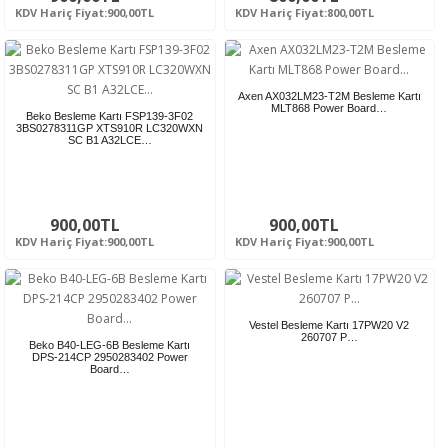
KDV Hariç Fiyat:900,00TL
KDV Hariç Fiyat:800,00TL
Axen AX032LM23-T2M Besleme Kartı
MLT868 Power Board…
Beko Besleme Kartı FSP139-3F02
3BS0278311GP XTS910R LC320WXN
SC B1 A32LCE…
900,00TL
900,00TL
KDV Hariç Fiyat:900,00TL
KDV Hariç Fiyat:900,00TL
Vestel Besleme Kartı 17PW20 V2
260707 P…
Beko B40-LEG-6B Besleme Kartı
DPS-214CP 2950283402 Power
Board…