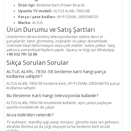
Ürün tipi:
Besleme Kartı (Power Board)
Uyumlu TV modeli:
ALTUS AL49L-7850-5B
Parça / şase kodları:
AP-P125AM, 2955046703
Marka:
ALTUS
Ürün Durumu ve Satış Şartları
Ürünlerimiz ekranı kırılmış televizyonlardan sökme ikinci el
parçalardır; tamir görmemiş, orijinaldir ve çalışır durumdadır.
Üzerinde lokal deformasyon veya çizik olabilir. İadesi yoktur. Satış
yalnızca uzman/tüzel kişilere yapılır. Sipariş ve bilgi için WhatsApp:
+90 532 791 52 00
.
Sıkça Sorulan Sorular
ALTUS AL49L-7850-5B besleme kartı hangi parça
kodlarına sahiptir?
ALTUS AL49L-7850-5B besleme kartı, AP-P125AM, 2955046703 parça
kodlarına sahiptir.
Bu Besleme Kartı hangi televizyonda kullanılır?
ALTUS AL49L-7850-5B modelinde kullanılır; aynı şaseyi paylaşan
uyumlu modellerde de çalışır.
Arıza belirtileri nelerdir?
TV açılmıyor, standby ışığı yanıp sönüyor, görüntü veya ses gelmiyor,
ekranda donma ya da çizgi oluşuyorsa bu besleme kartı arızalı
olabilir.