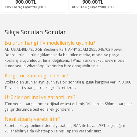
900,00TL
900,00TL
KDV Hariç Fiyat:900,00TL
KDV Hariç Fiyat:900,00TL
Sıkça Sorulan Sorular
Bu ürün hangi TV modelleriyle uyumlu?
ALTUS AL49L-7850-5B Besleme Kartı AP-P125AM 2955046703 Power
Board ürünü, ürün açıklamasında belirtilen marka, model ve parça
kodlarıyla uyumludur. Emin değilseniz TV'nizin arka etiketindeki model
numarası ile WhatsApp üzerinden bize danışabilirsiniz.
Kargo ne zaman gönderilir?
Stokta olan ürünler aynı gün veya bir sonraki iş günü kargoya verilir. 3.000
TL ve üzeri siparişlerde kargo ücretsizdir.
Ürünler orijinal ve garantili mi?
Tüm yedek parçalarımız orijinal ve test edilmiş ürünlerdir. Sökme parçalar
çalışır durumda test edilerek gönderilir.
Nasıl sipariş verebilirim?
Sepete ekleyip online ödeme yapabilir, IBAN ile havale/EFT seçeneğini
kullanabilir ya da WhatsApp ile hızlı sipariş verebilirsiniz.