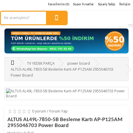
Favorilerim (0)
Süper Fırsatlar
Sipariş Takip
İletişim
TV YEDEK PARÇA
power board
ALTUS AL49L-7850-5B Besleme Kartı AP-P125AM 2955046703
Power Board
0 yorum
/
Yorum Yap
ALTUS AL49L-7850-5B Besleme Kartı AP-P125AM
2955046703 Power Board