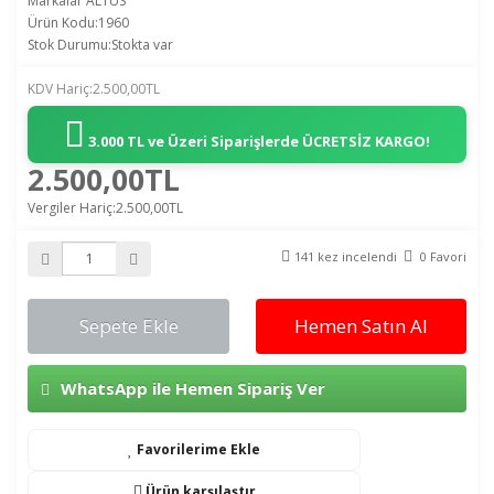
Markalar
ALTUS
Ürün Kodu:1960
Stok Durumu:Stokta var
KDV Hariç:2.500,00TL
3.000 TL ve Üzeri Siparişlerde
ÜCRETSİZ KARGO!
2.500,00TL
Vergiler Hariç:2.500,00TL
141 kez incelendi
0 Favori
Sepete Ekle
Hemen Satın Al
WhatsApp ile Hemen Sipariş Ver
Favorilerime Ekle
Ürün karşılaştır