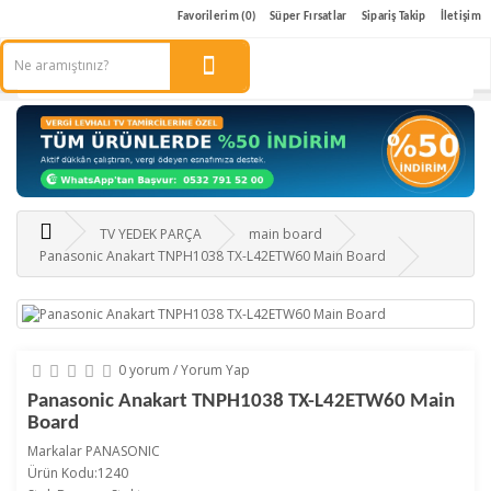
Favorilerim (0)
Süper Fırsatlar
Sipariş Takip
İletişim
TV YEDEK PARÇA
main board
Panasonic Anakart TNPH1038 TX-L42ETW60 Main Board
0 yorum
/
Yorum Yap
Panasonic Anakart TNPH1038 TX-L42ETW60 Main
Board
Markalar
PANASONIC
Ürün Kodu:1240