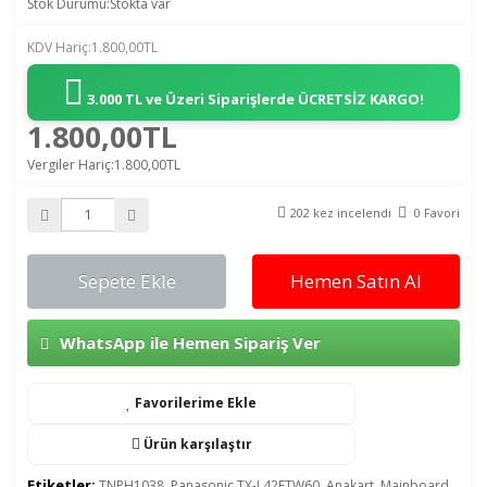
Stok Durumu:Stokta var
KDV Hariç:1.800,00TL
3.000 TL ve Üzeri Siparişlerde
ÜCRETSİZ KARGO!
1.800,00TL
Vergiler Hariç:1.800,00TL
202 kez incelendi
0 Favori
Sepete Ekle
Hemen Satın Al
WhatsApp ile Hemen Sipariş Ver
Favorilerime Ekle
Ürün karşılaştır
Etiketler:
TNPH1038
,
Panasonic TX-L42ETW60
,
Anakart
,
Mainboard
,
,