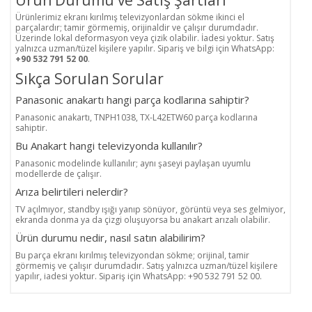
Ürün Durumu ve Satış Şartları
Ürünlerimiz ekranı kırılmış televizyonlardan sökme ikinci el
parçalardır; tamir görmemiş, orijinaldir ve çalışır durumdadır.
Üzerinde lokal deformasyon veya çizik olabilir. İadesi yoktur. Satış
yalnızca uzman/tüzel kişilere yapılır. Sipariş ve bilgi için WhatsApp:
+90 532 791 52 00
.
Sıkça Sorulan Sorular
Panasonic anakartı hangi parça kodlarına sahiptir?
Panasonic anakartı, TNPH1038, TX-L42ETW60 parça kodlarına
sahiptir.
Bu Anakart hangi televizyonda kullanılır?
Panasonic modelinde kullanılır; aynı şaseyi paylaşan uyumlu
modellerde de çalışır.
Arıza belirtileri nelerdir?
TV açılmıyor, standby ışığı yanıp sönüyor, görüntü veya ses gelmiyor,
ekranda donma ya da çizgi oluşuyorsa bu anakart arızalı olabilir.
Ürün durumu nedir, nasıl satın alabilirim?
Bu parça ekranı kırılmış televizyondan sökme; orijinal, tamir
görmemiş ve çalışır durumdadır. Satış yalnızca uzman/tüzel kişilere
yapılır, iadesi yoktur. Sipariş için WhatsApp: +90 532 791 52 00.