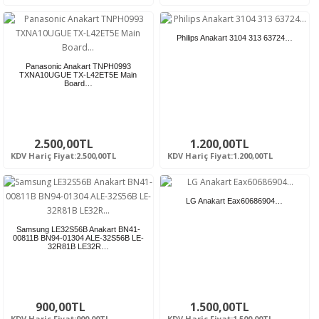
Philips Anakart 3104 313 63724…
Panasonic Anakart TNPH0993
TXNA10UGUE TX-L42ET5E Main
Board…
2.500,00TL
1.200,00TL
KDV Hariç Fiyat:2.500,00TL
KDV Hariç Fiyat:1.200,00TL
LG Anakart Eax60686904…
Samsung LE32S56B Anakart BN41-
00811B BN94-01304 ALE-32S56B LE-
32R81B LE32R…
900,00TL
1.500,00TL
KDV Hariç Fiyat:900,00TL
KDV Hariç Fiyat:1.500,00TL