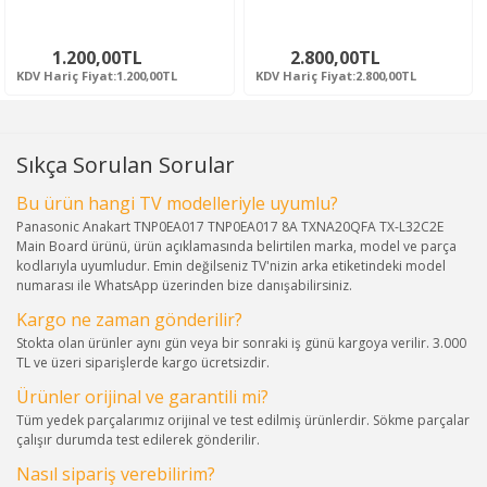
1.200,00TL
2.800,00TL
KDV Hariç Fiyat:1.200,00TL
KDV Hariç Fiyat:2.800,00TL
Sıkça Sorulan Sorular
Bu ürün hangi TV modelleriyle uyumlu?
Panasonic Anakart TNP0EA017 TNP0EA017 8A TXNA20QFA TX-L32C2E
Main Board ürünü, ürün açıklamasında belirtilen marka, model ve parça
kodlarıyla uyumludur. Emin değilseniz TV'nizin arka etiketindeki model
numarası ile WhatsApp üzerinden bize danışabilirsiniz.
Kargo ne zaman gönderilir?
Stokta olan ürünler aynı gün veya bir sonraki iş günü kargoya verilir. 3.000
TL ve üzeri siparişlerde kargo ücretsizdir.
Ürünler orijinal ve garantili mi?
Tüm yedek parçalarımız orijinal ve test edilmiş ürünlerdir. Sökme parçalar
çalışır durumda test edilerek gönderilir.
Nasıl sipariş verebilirim?