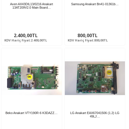
Axen AX43DIL13/0216 Anakart
Samsung Anakart Bn41-01361b…
13AT209V2.0 Main Board…
2.400,00TL
800,00TL
KDV Hariç Fiyat:2.400,00TL
KDV Hariç Fiyat:800,00TL
Beko Anakart VTY190R-6 K3DAZZ…
LG Anakart EAX67041506 (1.2) LG
49LJ…