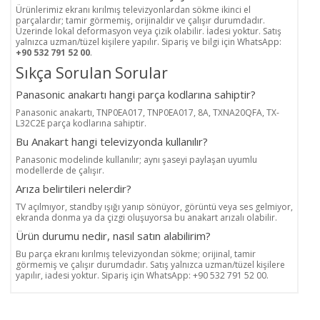
Ürünlerimiz ekranı kırılmış televizyonlardan sökme ikinci el
parçalardır; tamir görmemiş, orijinaldir ve çalışır durumdadır.
Üzerinde lokal deformasyon veya çizik olabilir. İadesi yoktur. Satış
yalnızca uzman/tüzel kişilere yapılır. Sipariş ve bilgi için WhatsApp:
+90 532 791 52 00
.
Sıkça Sorulan Sorular
Panasonic anakartı hangi parça kodlarına sahiptir?
Panasonic anakartı, TNP0EA017, TNP0EA017, 8A, TXNA20QFA, TX-
L32C2E parça kodlarına sahiptir.
Bu Anakart hangi televizyonda kullanılır?
Panasonic modelinde kullanılır; aynı şaseyi paylaşan uyumlu
modellerde de çalışır.
Arıza belirtileri nelerdir?
TV açılmıyor, standby ışığı yanıp sönüyor, görüntü veya ses gelmiyor,
ekranda donma ya da çizgi oluşuyorsa bu anakart arızalı olabilir.
Ürün durumu nedir, nasıl satın alabilirim?
Bu parça ekranı kırılmış televizyondan sökme; orijinal, tamir
görmemiş ve çalışır durumdadır. Satış yalnızca uzman/tüzel kişilere
yapılır, iadesi yoktur. Sipariş için WhatsApp: +90 532 791 52 00.