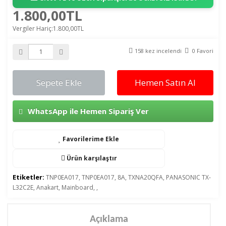
1.800,00TL
Vergiler Hariç:1.800,00TL
158 kez incelendi
0 Favori
Sepete Ekle
Hemen Satın Al
WhatsApp ile Hemen Sipariş Ver
Favorilerime Ekle
Ürün karşılaştır
Etiketler:
TNP0EA017
,
TNP0EA017
,
8A
,
TXNA20QFA
,
PANASONIC TX-
L32C2E
,
Anakart
,
Mainboard
,
,
Açıklama