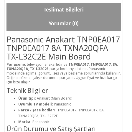
Teslimat Bilgileri
Yorumlar (0)
Panasonic Anakart TNP0EA017
TNP0EA017 8A TXNA20QFA
TX-L32C2E Main Board
Panasonic
televizyon anakartıdır ve
TNP0EA017, TNP0EA017, 8A,
TXNA20QFA, TX-L32C2E
parça kodlarıyla bilinir. Panasonic
modelinde açılma, görüntü, ses veya besleme sorunlarında kullanılır.
Orijinal sökme, çalışır durumda parçadır. Uygun fiyat ve hızlı kargo
için bize ulaşın.
Teknik Bilgiler
Ürün tipi:
Anakart (Main Board)
Uyumlu TV modeli:
Panasonic
Parça / şase kodları:
TNP0EA017, TNP0EA017, 8A,
TXNA20QFA, TX-L32C2E
Marka:
Panasonic
Ürün Durumu ve Satış Şartları