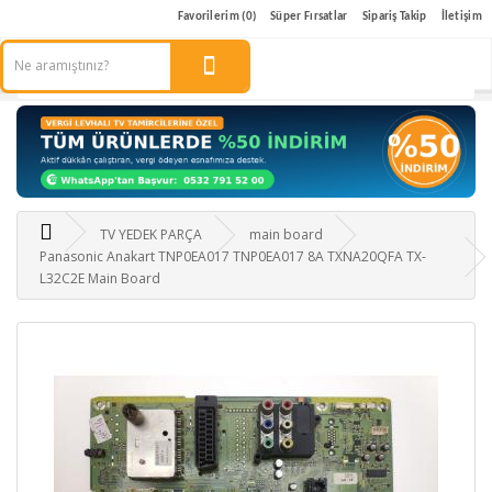
Favorilerim (0)
Süper Fırsatlar
Sipariş Takip
İletişim
TV YEDEK PARÇA
main board
Panasonic Anakart TNP0EA017 TNP0EA017 8A TXNA20QFA TX-
L32C2E Main Board