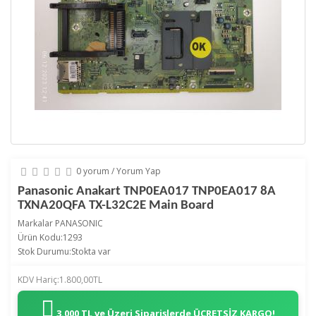
0 yorum
/
Yorum Yap
Panasonic Anakart TNP0EA017 TNP0EA017 8A
TXNA20QFA TX-L32C2E Main Board
Markalar
PANASONIC
Ürün Kodu:1293
Stok Durumu:Stokta var
KDV Hariç:1.800,00TL
3.000 TL ve Üzeri Siparişlerde
ÜCRETSİZ KARGO!