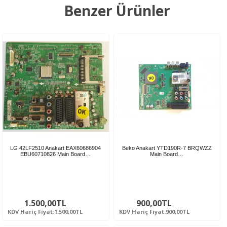
Benzer Ürünler
LG 42LF2510 Anakart EAX60686904
Beko Anakart YTD190R-7 BRQWZZ
EBU60710826 Main Board…
Main Board…
1.500,00TL
900,00TL
KDV Hariç Fiyat:1.500,00TL
KDV Hariç Fiyat:900,00TL