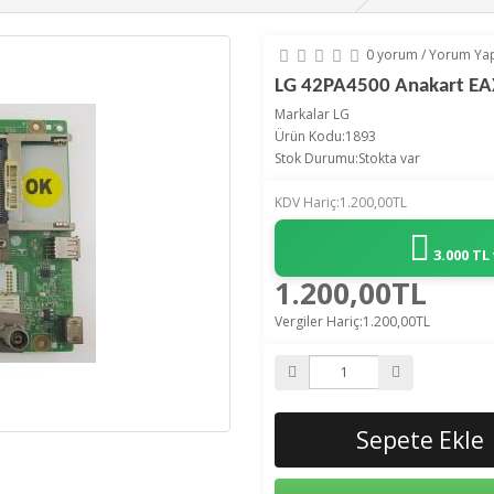
0 yorum
/
Yorum Ya
LG 42PA4500 Anakart EA
Markalar
LG
Ürün Kodu:1893
Stok Durumu:Stokta var
KDV Hariç:1.200,00TL
3.000 TL
1.200,00TL
Vergiler Hariç:1.200,00TL
Sepete Ekle