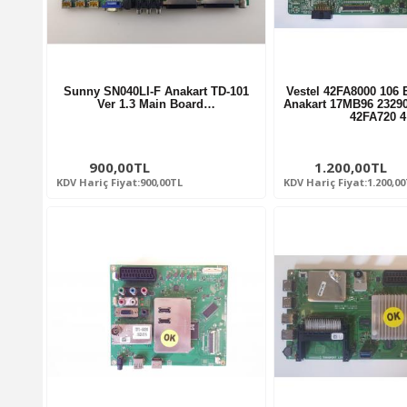
Sunny SN040LI-F Anakart TD-101
Vestel 42FA8000 106
Ver 1.3 Main Board…
Anakart 17MB96 2329
42FA720 
900,00TL
1.200,00TL
KDV Hariç Fiyat:900,00TL
KDV Hariç Fiyat:1.200,0