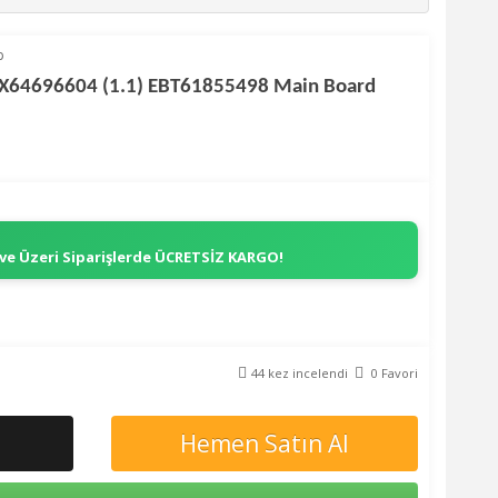
p
X64696604 (1.1) EBT61855498 Main Board
 ve Üzeri Siparişlerde
ÜCRETSİZ KARGO!
44 kez incelendi
0 Favori
Hemen Satın Al