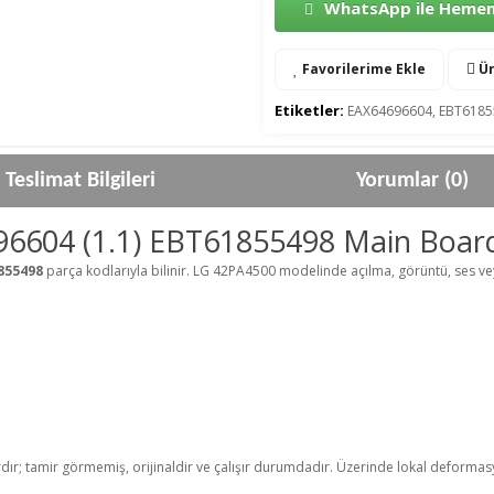
WhatsApp ile Hemen 
Favorilerime Ekle
Ür
Etiketler:
EAX64696604
,
EBT6185
Teslimat Bilgileri
Yorumlar (0)
6604 (1.1) EBT61855498 Main Boar
1855498
parça kodlarıyla bilinir. LG 42PA4500 modelinde açılma, görüntü, ses vey
rdır; tamir görmemiş, orijinaldir ve çalışır durumdadır. Üzerinde lokal deformasyo