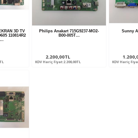
 EKRAN 3D TV
Philips Anakart 715G9237-MO2-
Sunny A
0605 110814R2
B00-005T…
4…
2.200,00TL
1.200,
0TL
KDV Hariç Fiyat:2.200,00TL
KDV Hariç Fiya