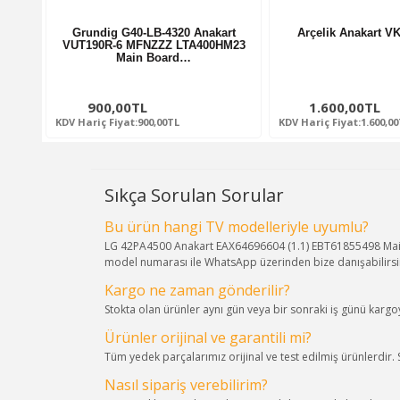
Grundig G40-LB-4320 Anakart
Arçelik Anakart 
VUT190R-6 MFNZZZ LTA400HM23
Main Board…
900,00TL
1.600,00TL
KDV Hariç Fiyat:900,00TL
KDV Hariç Fiyat:1.600,0
Sıkça Sorulan Sorular
Bu ürün hangi TV modelleriyle uyumlu?
LG 42PA4500 Anakart EAX64696604 (1.1) EBT61855498 Main B
model numarası ile WhatsApp üzerinden bize danışabilirsi
Kargo ne zaman gönderilir?
Stokta olan ürünler aynı gün veya bir sonraki iş günü kargoya
Ürünler orijinal ve garantili mi?
Tüm yedek parçalarımız orijinal ve test edilmiş ürünlerdir.
Nasıl sipariş verebilirim?