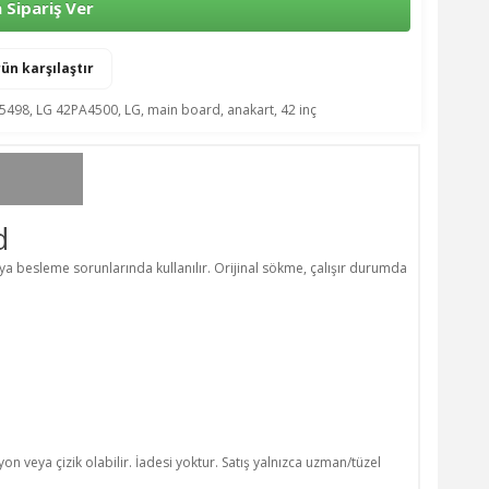
Sipariş Ver
ün karşılaştır
5498
,
LG 42PA4500
,
LG
,
main board
,
anakart
,
42 inç
d
a besleme sorunlarında kullanılır. Orijinal sökme, çalışır durumda
n veya çizik olabilir. İadesi yoktur. Satış yalnızca uzman/tüzel