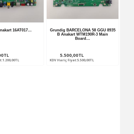
nakart 16AT017…
Grundig BARCELONA 58 GGU 8935
B Anakart WTM190R-3 Main
Board…
00TL
5.500,00TL
t:1.200,00TL
KDV Hariç Fiyat:5.500,00TL