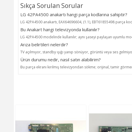
Sıkça Sorulan Sorular
LG 42PA4500 anakartı hangi parça kodlarına sahiptir?
LG 42PA4500 anakartı, EAX64696604, (1.1), EBT61855498 parça kodl
Bu Anakart hangi televizyonda kullanılır?
LG 42PA4500 modelinde kullanılır; aynı şaseyi paylaşan uyumlu mode
Arıza belirtileri nelerdir?
TV açılmıyor, standby ışığı yanıp sönüyor, görüntü veya ses gelmiyo
Ürün durumu nedir, nasıl satın alabilirim?
Bu parça ekranı kırılmış televizyondan sökme; orijinal, tamir görmem