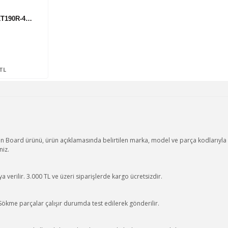
VKT190R-4…
0TL
oard ürünü, ürün açıklamasında belirtilen marka, model ve parça kodlarıyla uy
niz.
 verilir. 3.000 TL ve üzeri siparişlerde kargo ücretsizdir.
 Sökme parçalar çalışır durumda test edilerek gönderilir.