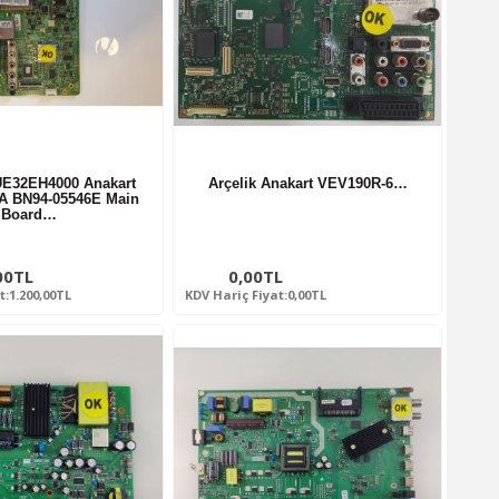
E32EH4000 Anakart
Arçelik Anakart VEV190R-6…
A BN94-05546E Main
Board…
00TL
0,00TL
t:1.200,00TL
KDV Hariç Fiyat:0,00TL