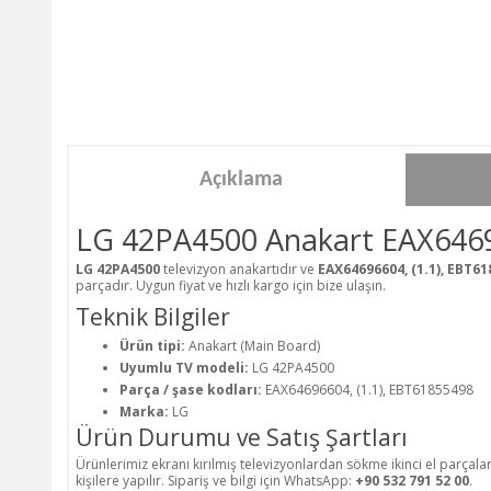
Açıklama
LG 42PA4500 Anakart EAX6469
LG 42PA4500
televizyon anakartıdır ve
EAX64696604, (1.1), EBT6
parçadır. Uygun fiyat ve hızlı kargo için bize ulaşın.
Teknik Bilgiler
Ürün tipi:
Anakart (Main Board)
Uyumlu TV modeli:
LG 42PA4500
Parça / şase kodları:
EAX64696604, (1.1), EBT61855498
Marka:
LG
Ürün Durumu ve Satış Şartları
Ürünlerimiz ekranı kırılmış televizyonlardan sökme ikinci el parçala
kişilere yapılır. Sipariş ve bilgi için WhatsApp:
+90 532 791 52 00
.