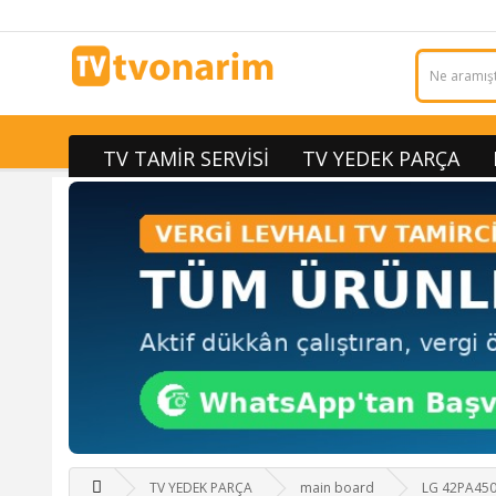
TV TAMİR SERVİSİ
TV YEDEK PARÇA
TV YEDEK PARÇA
main board
LG 42PA450