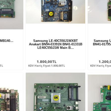
17MB140…
Samsung LE-40C550J1WXBT
Samsung U
Anakart BN94-03391N BN41-01331B
BN41-01795
LE40C550J1W Main B…
1.800,00TL
1.200,
0TL
KDV Hariç Fiyat:1.800,00TL
KDV Hariç Fiya