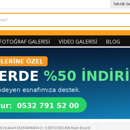
Teknik Se
FOTOĞRAF GALERISI
VIDEO GALERISI
BLOG
0 Anakart EAX64696604 (1.1) EBT61855498 Main Board