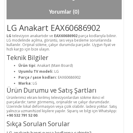
Yorumlar (0)
LG Anakart EAX60686902
LG
televizyon anakartıdır ve
EAX60686902
parça kodlarıyla bilinir.
LG modelinde açılma, görüntü, ses veya besleme sorunlarında
kullanılır. Orijinal sökme, çalışır durumda parçadır. Uygun fiyat ve
hızlı kargo için bize ulaşın.
Teknik Bilgiler
Ürün tipi:
Anakart (Main Board)
Uyumlu TV modeli:
LG
Parça / şase kodları:
EAX60686902
Marka:
LG
Ürün Durumu ve Satış Şartları
Ürünlerimiz ekranı kırılmış televizyonlardan sökme ikinci el
parçalardır; tamir görmemiş, orijinaldir ve çalışır durumdadır.
Üzerinde lokal deformasyon veya çizik olabilir. İadesi yoktur. Satış
yalnızca uzman/tüzel kişilere yapılır. Sipariş ve bilgi için WhatsApp:
+90 532 791 52 00
.
Sıkça Sorulan Sorular
LG anakartı hangi parça kodlarına sahiptir?