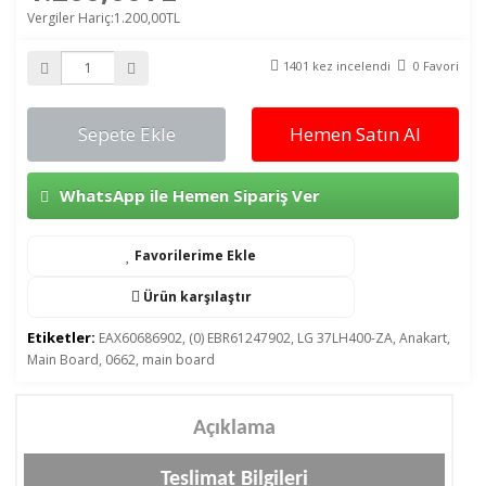
Vergiler Hariç:1.200,00TL
1401 kez incelendi
0 Favori
Sepete Ekle
Hemen Satın Al
WhatsApp ile Hemen Sipariş Ver
Favorilerime Ekle
Ürün karşılaştır
Etiketler:
EAX60686902
,
(0) EBR61247902
,
LG 37LH400-ZA
,
Anakart
,
Main Board
,
0662
,
main board
Açıklama
Teslimat Bilgileri