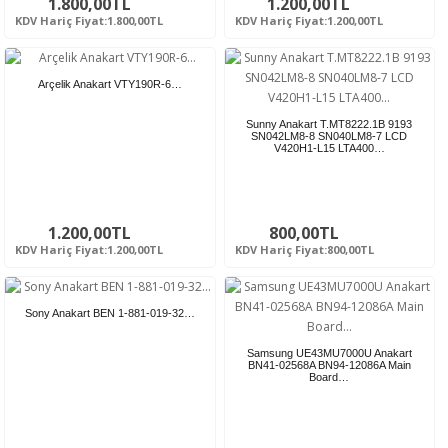
1.800,00TL
1.200,00TL
KDV Hariç Fiyat:1.800,00TL
KDV Hariç Fiyat:1.200,00TL
Arçelik Anakart VTY190R-6…
Sunny Anakart T.MT8222.1B 9193
SN042LM8-8 SN040LM8-7 LCD
V420H1-L15 LTA400…
1.200,00TL
800,00TL
KDV Hariç Fiyat:1.200,00TL
KDV Hariç Fiyat:800,00TL
Sony Anakart BEN 1-881-019-32…
Samsung UE43MU7000U Anakart
BN41-02568A BN94-12086A Main
Board…