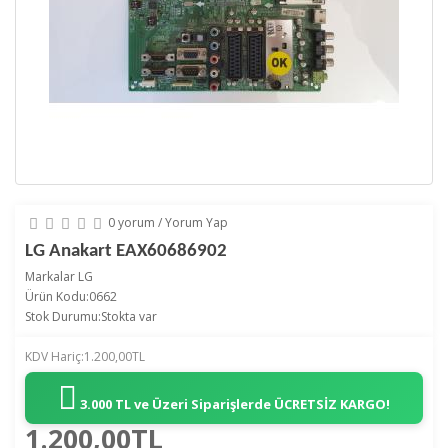
0 yorum
/
Yorum Yap
LG Anakart EAX60686902
Markalar
LG
Ürün Kodu:0662
Stok Durumu:Stokta var
KDV Hariç:1.200,00TL
3.000 TL ve Üzeri Siparişlerde
ÜCRETSİZ KARGO!
1.200,00TL