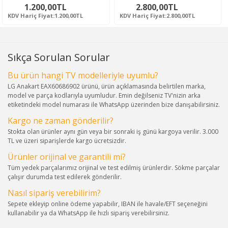
1.200,00TL
2.800,00TL
KDV Hariç Fiyat:1.200,00TL
KDV Hariç Fiyat:2.800,00TL
Sıkça Sorulan Sorular
Bu ürün hangi TV modelleriyle uyumlu?
LG Anakart EAX60686902 ürünü, ürün açıklamasında belirtilen marka,
model ve parça kodlarıyla uyumludur. Emin değilseniz TV'nizin arka
etiketindeki model numarası ile WhatsApp üzerinden bize danışabilirsiniz.
Kargo ne zaman gönderilir?
Stokta olan ürünler aynı gün veya bir sonraki iş günü kargoya verilir. 3.000
TL ve üzeri siparişlerde kargo ücretsizdir.
Ürünler orijinal ve garantili mi?
Tüm yedek parçalarımız orijinal ve test edilmiş ürünlerdir. Sökme parçalar
çalışır durumda test edilerek gönderilir.
Nasıl sipariş verebilirim?
Sepete ekleyip online ödeme yapabilir, IBAN ile havale/EFT seçeneğini
kullanabilir ya da WhatsApp ile hızlı sipariş verebilirsiniz.