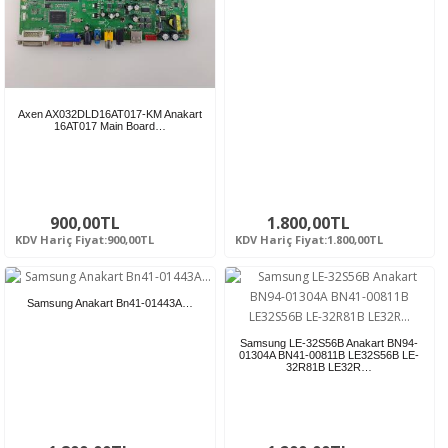
Axen AX032DLD16AT017-KM Anakart
16AT017 Main Board…
900,00TL
1.800,00TL
KDV Hariç Fiyat:900,00TL
KDV Hariç Fiyat:1.800,00TL
Samsung Anakart Bn41-01443A…
Samsung LE-32S56B Anakart BN94-
01304A BN41-00811B LE32S56B LE-
32R81B LE32R…