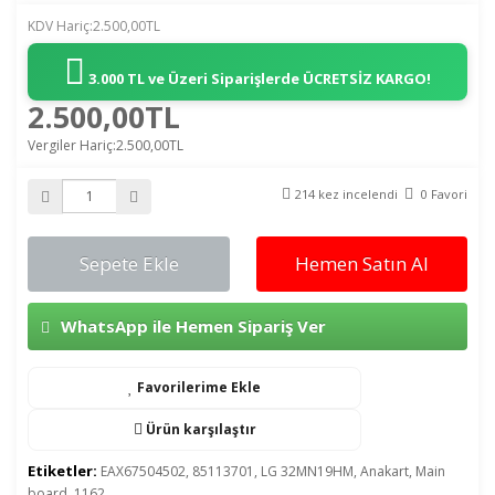
KDV Hariç:2.500,00TL
3.000 TL ve Üzeri Siparişlerde
ÜCRETSİZ KARGO!
2.500,00TL
Vergiler Hariç:2.500,00TL
214 kez incelendi
0 Favori
Sepete Ekle
Hemen Satın Al
WhatsApp ile Hemen Sipariş Ver
Favorilerime Ekle
Ürün karşılaştır
Etiketler:
EAX67504502
,
85113701
,
LG 32MN19HM
,
Anakart
,
Main
board
,
1162
,