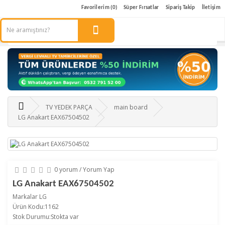
Favorilerim (0)
Süper Fırsatlar
Sipariş Takip
İletişim
TV YEDEK PARÇA
main board
LG Anakart EAX67504502
0 yorum
/
Yorum Yap
LG Anakart EAX67504502
Markalar
LG
Ürün Kodu:1162
Stok Durumu:Stokta var