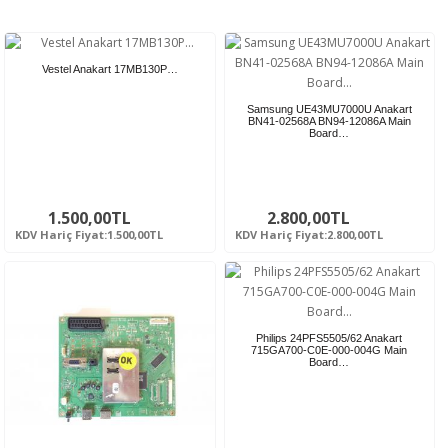
Vestel Anakart 17MB130P…
Samsung UE43MU7000U Anakart
BN41-02568A BN94-12086A Main
Board…
1.500,00TL
2.800,00TL
KDV Hariç Fiyat:1.500,00TL
KDV Hariç Fiyat:2.800,00TL
Philips 24PFS5505/62 Anakart
715GA700-C0E-000-004G Main
Board…