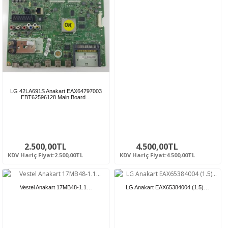
LG 42LA691S Anakart EAX64797003
EBT62596128 Main Board…
2.500,00TL
4.500,00TL
KDV Hariç Fiyat:2.500,00TL
KDV Hariç Fiyat:4.500,00TL
Vestel Anakart 17MB48-1.1…
LG Anakart EAX65384004 (1.5)…