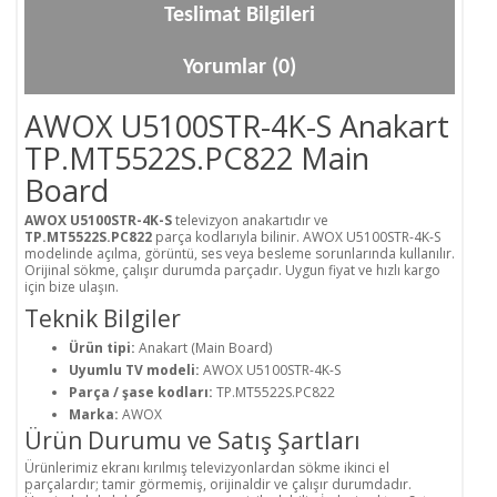
Teslimat Bilgileri
Yorumlar (0)
AWOX U5100STR-4K-S Anakart
TP.MT5522S.PC822 Main
Board
AWOX U5100STR-4K-S
televizyon anakartıdır ve
TP.MT5522S.PC822
parça kodlarıyla bilinir. AWOX U5100STR-4K-S
modelinde açılma, görüntü, ses veya besleme sorunlarında kullanılır.
Orijinal sökme, çalışır durumda parçadır. Uygun fiyat ve hızlı kargo
için bize ulaşın.
Teknik Bilgiler
Ürün tipi:
Anakart (Main Board)
Uyumlu TV modeli:
AWOX U5100STR-4K-S
Parça / şase kodları:
TP.MT5522S.PC822
Marka:
AWOX
Ürün Durumu ve Satış Şartları
Ürünlerimiz ekranı kırılmış televizyonlardan sökme ikinci el
parçalardır; tamir görmemiş, orijinaldir ve çalışır durumdadır.