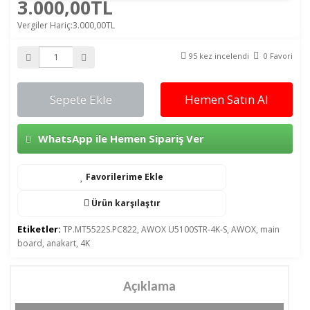
3.000,00TL
Vergiler Hariç:3.000,00TL
95 kez incelendi
0 Favori
Sepete Ekle
Hemen Satın Al
WhatsApp ile Hemen Sipariş Ver
Favorilerime Ekle
Ürün karşılaştır
Etiketler:
TP.MT5522S.PC822
,
AWOX U5100STR-4K-S
,
AWOX
,
main
board
,
anakart
,
4K
Açıklama