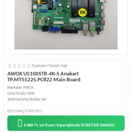
0 yorum
/
Yorum Yap
AWOX U5100STR-4K-S Anakart
TP.MT5522S.PC822 Main Board
Markalar
AWOX
Ürün Kodu:1846
Stok Durumu:Stokta var
KDV Hariç:3.000,00TL
3.000 TL ve Üzeri Siparişlerde
ÜCRETSİZ KARGO!