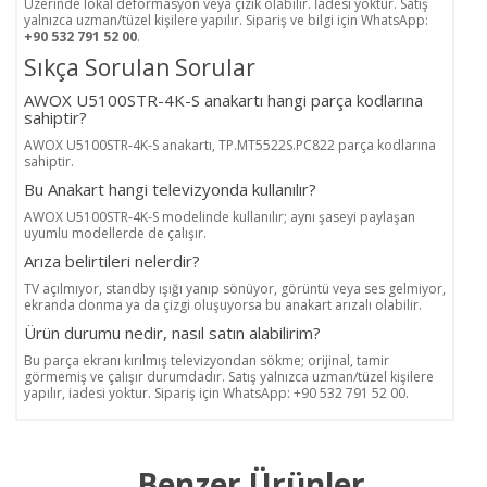
Üzerinde lokal deformasyon veya çizik olabilir. İadesi yoktur. Satış
yalnızca uzman/tüzel kişilere yapılır. Sipariş ve bilgi için WhatsApp:
+90 532 791 52 00
.
Sıkça Sorulan Sorular
AWOX U5100STR-4K-S anakartı hangi parça kodlarına
sahiptir?
AWOX U5100STR-4K-S anakartı, TP.MT5522S.PC822 parça kodlarına
sahiptir.
Bu Anakart hangi televizyonda kullanılır?
AWOX U5100STR-4K-S modelinde kullanılır; aynı şaseyi paylaşan
uyumlu modellerde de çalışır.
Arıza belirtileri nelerdir?
TV açılmıyor, standby ışığı yanıp sönüyor, görüntü veya ses gelmiyor,
ekranda donma ya da çizgi oluşuyorsa bu anakart arızalı olabilir.
Ürün durumu nedir, nasıl satın alabilirim?
Bu parça ekranı kırılmış televizyondan sökme; orijinal, tamir
görmemiş ve çalışır durumdadır. Satış yalnızca uzman/tüzel kişilere
yapılır, iadesi yoktur. Sipariş için WhatsApp: +90 532 791 52 00.
Benzer Ürünler