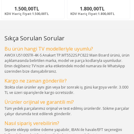
1.500,00TL
1.800,00TL
KDV Hariç Fiyat:1.500,00TL
KDV Hariç Fiyat:1.800,00TL
Sıkça Sorulan Sorular
Bu ürün hangi TV modelleriyle uyumlu?
AWOX U5100STR-4K-S Anakart TP.MT5522S.PC822 Main Board ürünü, ürün
açıklamasında belirtilen marka, model ve parça kodlarıyla uyumludur.
Emin değilseniz TV'nizin arka etiketindeki model numarası ile WhatsApp
üzerinden bize danışabilirsiniz.
Kargo ne zaman gönderilir?
Stokta olan ürünler aynı gün veya bir sonraki iş günü kargoya verilir. 3.000
TL ve üzeri siparişlerde kargo ücretsizdir.
Ürünler orijinal ve garantili mi?
Tüm yedek parçalarımız orijinal ve test edilmiş ürünlerdir. Sökme parçalar
çalışır durumda test edilerek gönderilir.
Nasıl sipariş verebilirim?
Sepete ekleyip online ödeme yapabilir, IBAN ile havale/EFT seçeneğini