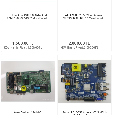
Telefunken 43TU6060 Anakart
ALTUS AL32L 5521 4B Anakart
17MB120 23351332 Main Board…
VTY190R-6 LI4UZZ Main Board…
1.500,00TL
2.000,00TL
KDV Hariç Fiyat:1.500,00TL
KDV Hariç Fiyat:2.000,00TL
Vestel Anakart 17mb96…
Sanyo LE106S2 Anakart CV3463H-