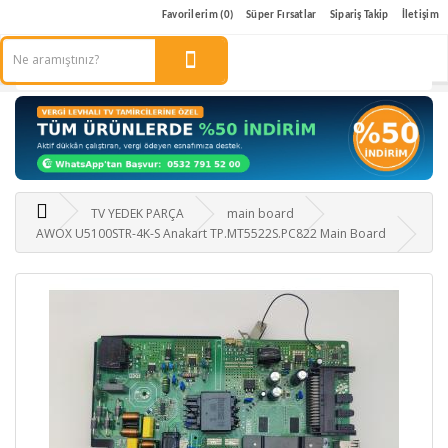
Favorilerim (0)
Süper Fırsatlar
Sipariş Takip
İletişim
TV YEDEK PARÇA
main board
AWOX U5100STR-4K-S Anakart TP.MT5522S.PC822 Main Board