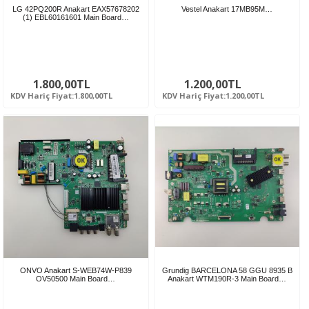
LG 42PQ200R Anakart EAX57678202
Vestel Anakart 17MB95M…
(1) EBL60161601 Main Board…
1.800,00TL
1.200,00TL
KDV Hariç Fiyat:1.800,00TL
KDV Hariç Fiyat:1.200,00TL
ONVO Anakart S-WEB74W-P839
Grundig BARCELONA 58 GGU 8935 B
OV50500 Main Board…
Anakart WTM190R-3 Main Board…