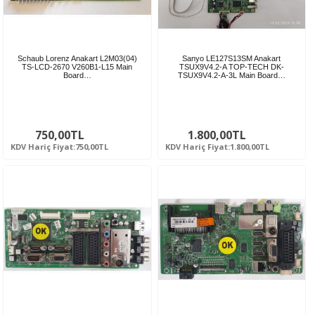
Schaub Lorenz Anakart L2M03(04)
Sanyo LE127S13SM Anakart
TS-LCD-2670 V260B1-L15 Main
TSUX9V4.2-A TOP-TECH DK-
Board…
TSUX9V4.2-A-3L Main Board…
750,00TL
1.800,00TL
KDV Hariç Fiyat:750,00TL
KDV Hariç Fiyat:1.800,00TL