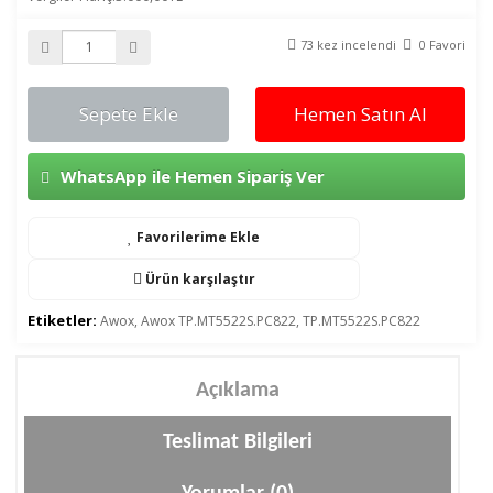
73 kez incelendi
0 Favori
Sepete Ekle
Hemen Satın Al
WhatsApp ile Hemen Sipariş Ver
Favorilerime Ekle
Ürün karşılaştır
Etiketler:
Awox
,
Awox TP.MT5522S.PC822
,
TP.MT5522S.PC822
Açıklama
Teslimat Bilgileri