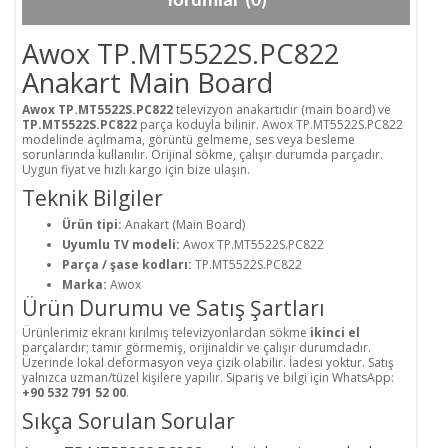
Yorumlar (0)
Awox TP.MT5522S.PC822
Anakart Main Board
Awox TP.MT5522S.PC822
televizyon anakartıdır (main board) ve
TP.MT5522S.PC822
parça koduyla bilinir. Awox TP.MT5522S.PC822
modelinde açılmama, görüntü gelmeme, ses veya besleme
sorunlarında kullanılır. Orijinal sökme, çalışır durumda parçadır.
Uygun fiyat ve hızlı kargo için bize ulaşın.
Teknik Bilgiler
Ürün tipi:
Anakart (Main Board)
Uyumlu TV modeli:
Awox TP.MT5522S.PC822
Parça / şase kodları:
TP.MT5522S.PC822
Marka:
Awox
Ürün Durumu ve Satış Şartları
Ürünlerimiz ekranı kırılmış televizyonlardan sökme
ikinci el
parçalardır; tamir görmemiş, orijinaldir ve çalışır durumdadır.
Üzerinde lokal deformasyon veya çizik olabilir. İadesi yoktur. Satış
yalnızca uzman/tüzel kişilere yapılır. Sipariş ve bilgi için WhatsApp:
+90 532 791 52 00
.
Sıkça Sorulan Sorular