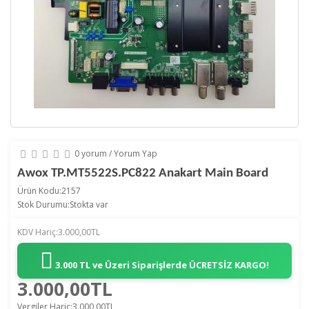
0 yorum
/
Yorum Yap
Awox TP.MT5522S.PC822 Anakart Main Board
Ürün Kodu:2157
Stok Durumu:Stokta var
KDV Hariç:3.000,00TL
3.000 TL ve Üzeri Siparişlerde
ÜCRETSİZ KARGO!
3.000,00TL
Vergiler Hariç:3.000,00TL