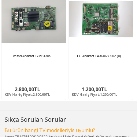
Vestel Anakart 17MB130S…
LG Anakart EAX60686902 (0)…
2.800,00TL
1.200,00TL
KDV Hariç Fiyat:2.800,00TL
KDV Hariç Fiyat:1.200,00TL
Sıkça Sorulan Sorular
Bu ürün hangi TV modelleriyle uyumlu?
Awox TP.MT5522S.PC822 Anakart Main Board ürünü, ürün açıklamasında