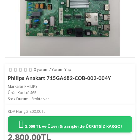
0 yorum
/
Yorum Yap
Philips Anakart 715GA682-COB-002-004Y
Markalar
PHILIPS
Ürün Kodu:1465
Stok Durumu:Stokta var
KDV Hariç:2.800,00TL
3.000 TL ve Üzeri Siparişlerde
ÜCRETSİZ KARGO!
2.800,00TL