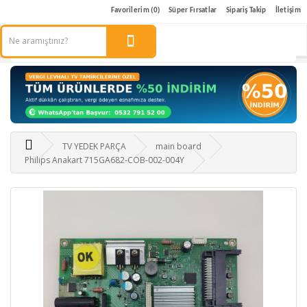
Favorilerim (0)
Süper Fırsatlar
Sipariş Takip
İletişim
TV YEDEK PARÇA
main board
Philips Anakart 715GA682-COB-002-004Y