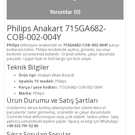
Yorumlar (0)
Philips Anakart 715GA682-
COB-002-004Y
Philips
televizyon anakartıdır ve
715GA682-COB-002-004Y
parça
kodlarıyla bilinir. Philips modelinde açılma, görüntü, ses veya
besleme sorunlarında kullanılır. Orijinal sökme, çalışır durumda
parçadır. Uygun fiyat ve hızlı kargo için bize ulaşın.
Teknik Bilgiler
Ürün tipi:
Anakart (Main Board)
Uyumlu TV modeli:
Philips
Parça / şase kodları:
715GA682-COB-002-004Y
Marka:
Philips
Ürün Durumu ve Satış Şartları
Ürünlerimiz ekranı kırılmış televizyonlardan sökme ikinci el
parçalardır; tamir görmemiş, orijinaldir ve çalışır durumdadır.
Üzerinde lokal deformasyon veya çizik olabilir. İadesi yoktur. Satış
yalnızca uzman/tüzel kişilere yapılır. Sipariş ve bilgi için WhatsApp:
+90 532 791 52 00
.
Sıkça Sorulan Sorular