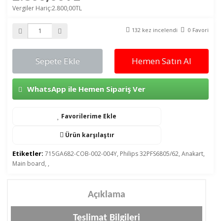
Vergiler Hariç:2.800,00TL
132 kez incelendi
0 Favori
Sepete Ekle
Hemen Satın Al
WhatsApp ile Hemen Sipariş Ver
Favorilerime Ekle
Ürün karşılaştır
Etiketler:
715GA682-COB-002-004Y
,
Philips 32PFS6805/62
,
Anakart
,
Main board
,
,
Açıklama
Teslimat Bilgileri