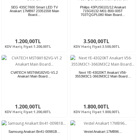
SEG 43SC7600 Smart LED TV
Philips 43PUS6101/12 Anakart
Anakart 17MB97 23351558 Main
715G8132-M01-B00-005T
Board…
703TQGPL080 Main Board…
1.200,00TL
3.500,00TL
KDV Hariç Fiyat:1.200,00TL
KDV Hariç Fiyat:3.500,00TL
CVATECH MST6M182VG-V1.2
Next YE-43020KT Anakart V56-
Anakart Main Board…
3553M3C1-3663M3C2 Main Board…
1.200,00TL
1.800,00TL
KDV Hariç Fiyat:1.200,00TL
KDV Hariç Fiyat:1.800,00TL
Samsung Anakart Bn41-00981B…
Vestel Anakart 17MB96…