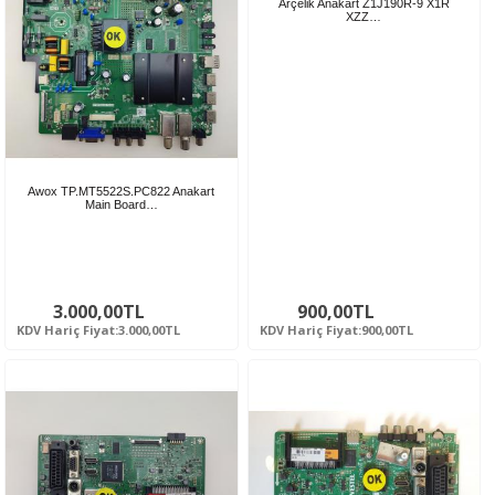
Arçelik Anakart Z1J190R-9 X1R
XZZ…
Awox TP.MT5522S.PC822 Anakart
Main Board…
3.000,00TL
900,00TL
KDV Hariç Fiyat:3.000,00TL
KDV Hariç Fiyat:900,00TL