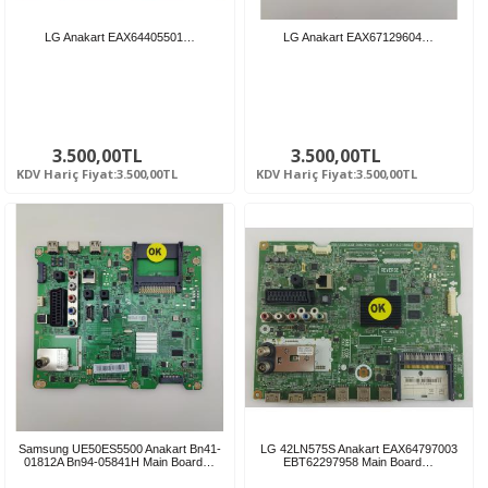
LG Anakart EAX64405501…
LG Anakart EAX67129604…
3.500,00TL
3.500,00TL
KDV Hariç Fiyat:3.500,00TL
KDV Hariç Fiyat:3.500,00TL
Samsung UE50ES5500 Anakart Bn41-
LG 42LN575S Anakart EAX64797003
01812A Bn94-05841H Main Board…
EBT62297958 Main Board…