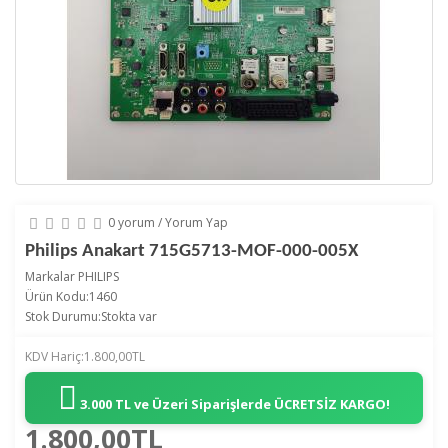
0 yorum
/
Yorum Yap
Philips Anakart 715G5713-MOF-000-005X
Markalar
PHILIPS
Ürün Kodu:1460
Stok Durumu:Stokta var
KDV Hariç:1.800,00TL
3.000 TL ve Üzeri Siparişlerde
ÜCRETSİZ KARGO!
1.800,00TL