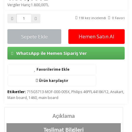
Vergiler Hariç:1.800,00TL
118 kez incelendi
0 Favori
Sepete Ekle
Hemen Satın Al
WhatsApp ile Hemen Sipariş Ver
Favorilerime Ekle
Ürün karşılaştır
Etiketler:
715G5713-MOF-000-005X
,
Philips 46PFL4418K/12
,
Anakart
,
Main board
,
1460
,
main board
Açıklama
Teslimat Bilgileri