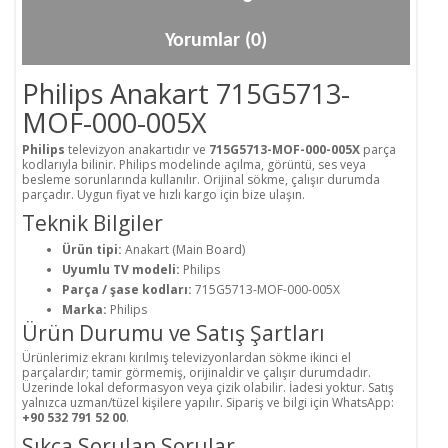
Yorumlar (0)
Philips Anakart 715G5713-
MOF-000-005X
Philips
televizyon anakartıdır ve
715G5713-MOF-000-005X
parça
kodlarıyla bilinir. Philips modelinde açılma, görüntü, ses veya
besleme sorunlarında kullanılır. Orijinal sökme, çalışır durumda
parçadır. Uygun fiyat ve hızlı kargo için bize ulaşın.
Teknik Bilgiler
Ürün tipi:
Anakart (Main Board)
Uyumlu TV modeli:
Philips
Parça / şase kodları:
715G5713-MOF-000-005X
Marka:
Philips
Ürün Durumu ve Satış Şartları
Ürünlerimiz ekranı kırılmış televizyonlardan sökme ikinci el
parçalardır; tamir görmemiş, orijinaldir ve çalışır durumdadır.
Üzerinde lokal deformasyon veya çizik olabilir. İadesi yoktur. Satış
yalnızca uzman/tüzel kişilere yapılır. Sipariş ve bilgi için WhatsApp:
+90 532 791 52 00
.
Sıkça Sorulan Sorular