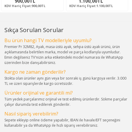
900,00TL
1.100,00TL
KDV Hariç Fiyat:900,00TL
KDV Hariç Fiyat:1.100,00TL
Sıkça Sorulan Sorular
Bu ürün hangi TV modelleriyle uyumlu?
Premier Pr 32M82, Ayak, masa üstü ayak, sehpa üstü ayak ürünü, ürün
açıklamasında belirtilen marka, model ve parça kodlarıyla uyumludur.
Emin değilseniz TV'nizin arka etiketindeki model numarası ile WhatsApp
üzerinden bize danışabilirsiniz.
Kargo ne zaman gönderilir?
Stokta olan ürünler aynı gün veya bir sonraki iş günü kargoya verilir. 3.000
TL ve üzeri siparişlerde kargo ücretsizdir.
Ürünler orijinal ve garantili mi?
Tüm yedek parçalarımız orijinal ve test edilmiş ürünlerdir. Sökme parçalar
çalışır durumda test edilerek gönderilir.
Nasıl sipariş verebilirim?
Sepete ekleyip online ödeme yapabilir, IBAN ile havale/EFT seçeneğini
kullanabilir ya da WhatsApp ile hızlı sipariş verebilirsiniz.