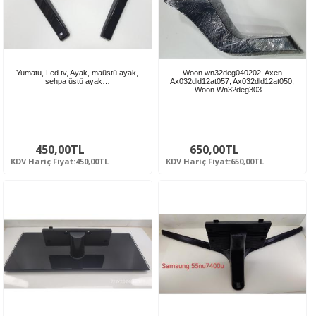
Yumatu, Led tv, Ayak, maüstü ayak,
Woon wn32deg040202, Axen
sehpa üstü ayak…
Ax032dld12at057, Ax032dld12at050,
Woon Wn32deg303…
450,00TL
650,00TL
KDV Hariç Fiyat:450,00TL
KDV Hariç Fiyat:650,00TL