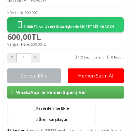
Stok Durumu:Stokta var
KDV Hariç:600,00TL
3.000 TL ve Üzeri Siparişlerde
ÜCRETSİZ KARGO!
600,00TL
Vergiler Hariç:600,00TL
179 kez incelendi
0 Favori
Sepete Ekle
Hemen Satın Al
WhatsApp ile Hemen Sipariş Ver
Favorilerime Ekle
Ürün karşılaştır
Etiketler:
Premier Pr 32M82
,
Ayak
,
masa üstü ayak
,
sehpa üstü ayak
,