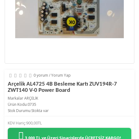
0 yorum
/
Yorum Yap
Arçelik AL4725 4B Besleme Kartı ZUV194R-7
ZWT140 V-0 Power Board
Markalar
ARÇELİK
Ürün Kodu:0735
Stok Durumu:Stokta var
KDV Hariç:900,00TL
3.000 TL ve Üzeri Siparişlerde
ÜCRETSİZ KARGO!