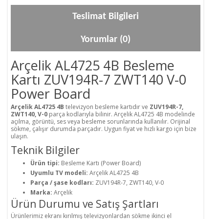
Teslimat Bilgileri
Yorumlar (0)
Arçelik AL4725 4B Besleme
Kartı ZUV194R-7 ZWT140 V-0
Power Board
Arçelik AL4725 4B
televizyon besleme kartıdır ve
ZUV194R-7,
ZWT140, V-0
parça kodlarıyla bilinir. Arçelik AL4725 4B modelinde
açılma, görüntü, ses veya besleme sorunlarında kullanılır. Orijinal
sökme, çalışır durumda parçadır. Uygun fiyat ve hızlı kargo için bize
ulaşın.
Teknik Bilgiler
Ürün tipi:
Besleme Kartı (Power Board)
Uyumlu TV modeli:
Arçelik AL4725 4B
Parça / şase kodları:
ZUV194R-7, ZWT140, V-0
Marka:
Arçelik
Ürün Durumu ve Satış Şartları
Ürünlerimiz ekranı kırılmış televizyonlardan sökme ikinci el