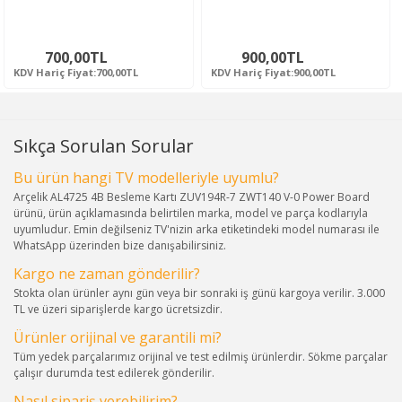
700,00TL
900,00TL
KDV Hariç Fiyat:700,00TL
KDV Hariç Fiyat:900,00TL
Sıkça Sorulan Sorular
Bu ürün hangi TV modelleriyle uyumlu?
Arçelik AL4725 4B Besleme Kartı ZUV194R-7 ZWT140 V-0 Power Board
ürünü, ürün açıklamasında belirtilen marka, model ve parça kodlarıyla
uyumludur. Emin değilseniz TV'nizin arka etiketindeki model numarası ile
WhatsApp üzerinden bize danışabilirsiniz.
Kargo ne zaman gönderilir?
Stokta olan ürünler aynı gün veya bir sonraki iş günü kargoya verilir. 3.000
TL ve üzeri siparişlerde kargo ücretsizdir.
Ürünler orijinal ve garantili mi?
Tüm yedek parçalarımız orijinal ve test edilmiş ürünlerdir. Sökme parçalar
çalışır durumda test edilerek gönderilir.
Nasıl sipariş verebilirim?