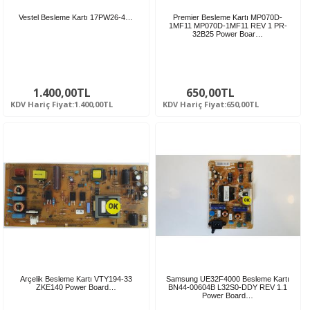
Vestel Besleme Kartı 17PW26-4…
Premier Besleme Kartı MP070D-
1MF11 MP070D-1MF11 REV 1 PR-
32B25 Power Boar…
1.400,00TL
650,00TL
KDV Hariç Fiyat:1.400,00TL
KDV Hariç Fiyat:650,00TL
Arçelik Besleme Kartı VTY194-33
Samsung UE32F4000 Besleme Kartı
ZKE140 Power Board…
BN44-00604B L32S0-DDY REV 1.1
Power Board…