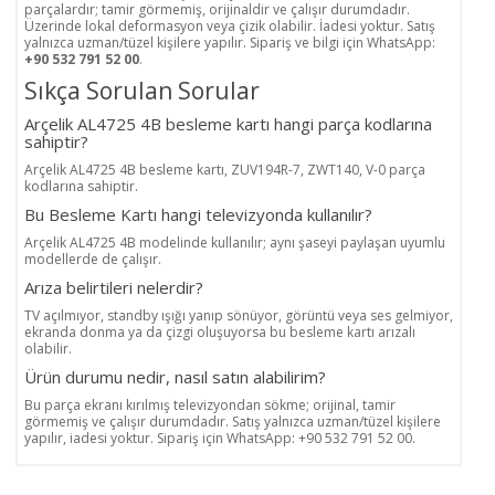
parçalardır; tamir görmemiş, orijinaldir ve çalışır durumdadır.
Üzerinde lokal deformasyon veya çizik olabilir. İadesi yoktur. Satış
yalnızca uzman/tüzel kişilere yapılır. Sipariş ve bilgi için WhatsApp:
+90 532 791 52 00
.
Sıkça Sorulan Sorular
Arçelik AL4725 4B besleme kartı hangi parça kodlarına
sahiptir?
Arçelik AL4725 4B besleme kartı, ZUV194R-7, ZWT140, V-0 parça
kodlarına sahiptir.
Bu Besleme Kartı hangi televizyonda kullanılır?
Arçelik AL4725 4B modelinde kullanılır; aynı şaseyi paylaşan uyumlu
modellerde de çalışır.
Arıza belirtileri nelerdir?
TV açılmıyor, standby ışığı yanıp sönüyor, görüntü veya ses gelmiyor,
ekranda donma ya da çizgi oluşuyorsa bu besleme kartı arızalı
olabilir.
Ürün durumu nedir, nasıl satın alabilirim?
Bu parça ekranı kırılmış televizyondan sökme; orijinal, tamir
görmemiş ve çalışır durumdadır. Satış yalnızca uzman/tüzel kişilere
yapılır, iadesi yoktur. Sipariş için WhatsApp: +90 532 791 52 00.