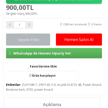
900,00TL
Vergiler Hariç:900,00TL
1328 kez incelendi
0 Favori
Sepete Ekle
Hemen Satın Al
WhatsApp ile Hemen Sipariş Ver
Favorilerime Ekle
Ürün karşılaştır
Etiketler:
ZUV194R-7
,
ZWT140
,
V-0
,
Arçelik AL4725 4B
,
Power Board
,
Besleme Kartı
,
0735
,
power board
Açıklama