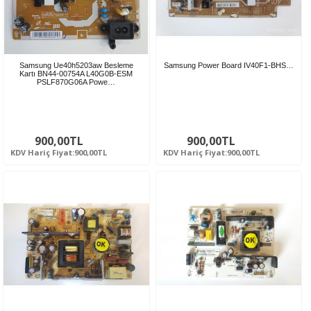
Samsung Ue40h5203aw Besleme
Samsung Power Board IV40F1-BHS…
Kartı BN44-00754A L40G0B-ESM
PSLF870G06A Powe…
900,00TL
900,00TL
KDV Hariç Fiyat:900,00TL
KDV Hariç Fiyat:900,00TL