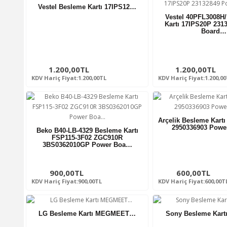
Vestel Besleme Kartı 17IPS12…
Vestel 40PFL3008H
Kartı 17IPS20P 231
Board…
1.200,00TL
1.200,00TL
KDV Hariç Fiyat:1.200,00TL
KDV Hariç Fiyat:1.200,0
Arçelik Besleme Kart
2950336903 Powe
Beko B40-LB-4329 Besleme Kartı
FSP115-3F02 ZGC910R
3BS0362010GP Power Boa…
900,00TL
600,00TL
KDV Hariç Fiyat:900,00TL
KDV Hariç Fiyat:600,00T
LG Besleme Kartı MEGMEET…
Sony Besleme Kart