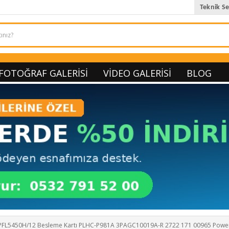
Teknik Se
FOTOĞRAF GALERISI
VIDEO GALERISI
BLOG
2PFL5450H/12 Besleme Kartı PLHC-P981A 3PAGC10019A-R 2722 171 00965 Powe