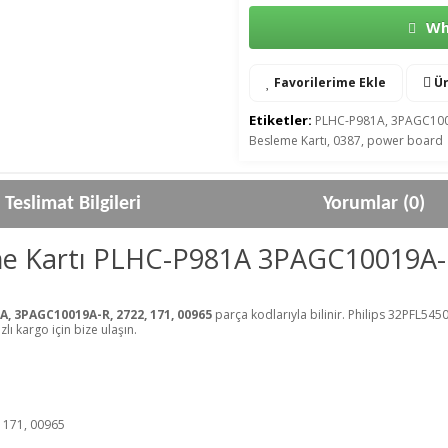
Wha
Favorilerime Ekle
Ür
Etiketler:
PLHC-P981A
,
3PAGC10
Besleme Kartı
,
0387
,
power board
Teslimat Bilgileri
Yorumlar (0)
me Kartı PLHC-P981A 3PAGC10019A-
, 3PAGC10019A-R, 2722, 171, 00965
parça kodlarıyla bilinir. Philips 32PFL5
zlı kargo için bize ulaşın.
 171, 00965