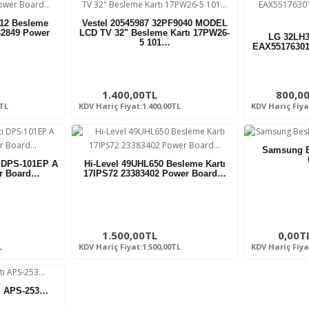
/12 Besleme
Vestel 20545987 32PF9040 MODEL
32849 Power
LCD TV 32" Besleme Kartı 17PW26-
LG 32LH3
5 101…
EAX55176301
1.400,00TL
800,0
0TL
KDV Hariç Fiyat:1.400,00TL
KDV Hariç Fiya
Samsung B
ı DPS-101EP A
Hi-Level 49UHL650 Besleme Kartı
r Board…
17IPS72 23383402 Power Board…
1.500,00TL
0,00T
L
KDV Hariç Fiyat:1.500,00TL
KDV Hariç Fiya
ı APS-253…