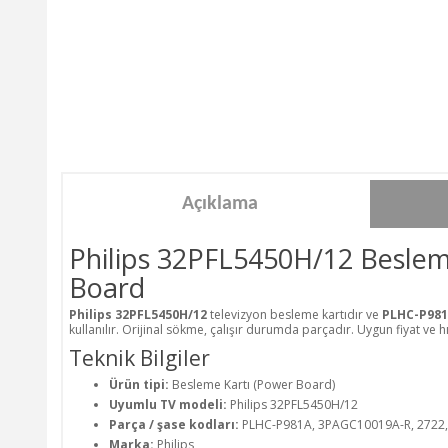
Açıklama
Philips 32PFL5450H/12 Besle
Board
Philips 32PFL5450H/12
televizyon besleme kartıdır ve
PLHC-P981A
kullanılır. Orijinal sökme, çalışır durumda parçadır. Uygun fiyat ve hı
Teknik Bilgiler
Ürün tipi:
Besleme Kartı (Power Board)
Uyumlu TV modeli:
Philips 32PFL5450H/12
Parça / şase kodları:
PLHC-P981A, 3PAGC10019A-R, 2722,
Marka:
Philips