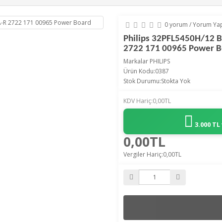
0 yorum
/
Yorum Ya
Philips 32PFL5450H/12 
2722 171 00965 Power B
Markalar
PHILIPS
Ürün Kodu:0387
Stok Durumu:Stokta Yok
KDV Hariç:0,00TL
3.000 TL
0,00TL
Vergiler Hariç:0,00TL