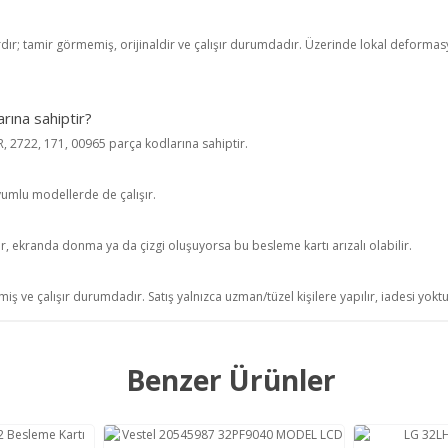
rdır; tamir görmemiş, orijinaldir ve çalışır durumdadır. Üzerinde lokal deformasyo
rına sahiptir?
2722, 171, 00965 parça kodlarına sahiptir.
yumlu modellerde de çalışır.
r, ekranda donma ya da çizgi oluşuyorsa bu besleme kartı arızalı olabilir.
iş ve çalışır durumdadır. Satış yalnızca uzman/tüzel kişilere yapılır, iadesi yokt
Benzer Ürünler