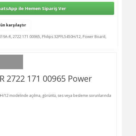
tsApp ile Hemen Sipariş Ver
ün karşılaştır
019A-R
,
2722 171 00965
,
Philips 32PFL5450H/12
,
Power Board
,
R 2722 171 00965 Power
450H/12 modelinde açılma, görüntü, ses veya besleme sorunlarında