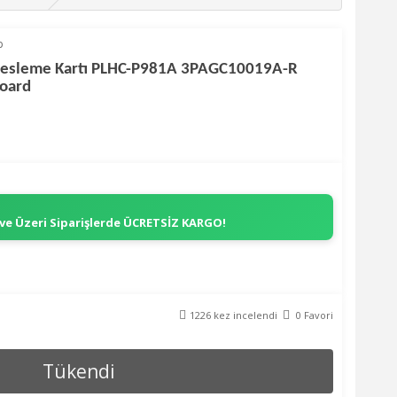
p
Besleme Kartı PLHC-P981A 3PAGC10019A-R
oard
 ve Üzeri Siparişlerde
ÜCRETSİZ KARGO!
1226 kez incelendi
0 Favori
Tükendi