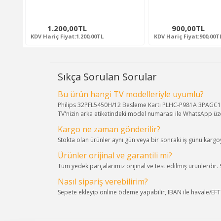
1.200,00TL
900,00TL
KDV Hariç Fiyat:1.200,00TL
KDV Hariç Fiyat:900,00T
Sıkça Sorulan Sorular
Bu ürün hangi TV modelleriyle uyumlu?
Philips 32PFL5450H/12 Besleme Kartı PLHC-P981A 3PAGC100
TV'nizin arka etiketindeki model numarası ile WhatsApp üze
Kargo ne zaman gönderilir?
Stokta olan ürünler aynı gün veya bir sonraki iş günü kargoya
Ürünler orijinal ve garantili mi?
Tüm yedek parçalarımız orijinal ve test edilmiş ürünlerdir.
Nasıl sipariş verebilirim?
Sepete ekleyip online ödeme yapabilir, IBAN ile havale/EFT s