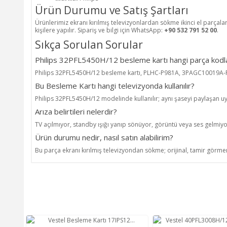
Ürün Durumu ve Satış Şartları
Ürünlerimiz ekranı kırılmış televizyonlardan sökme ikinci el parçala
kişilere yapılır. Sipariş ve bilgi için WhatsApp:
+90 532 791 52 00
.
Sıkça Sorulan Sorular
Philips 32PFL5450H/12 besleme kartı hangi parça kodla
Philips 32PFL5450H/12 besleme kartı, PLHC-P981A, 3PAGC10019A-R, 
Bu Besleme Kartı hangi televizyonda kullanılır?
Philips 32PFL5450H/12 modelinde kullanılır; aynı şaseyi paylaşan u
Arıza belirtileri nelerdir?
TV açılmıyor, standby ışığı yanıp sönüyor, görüntü veya ses gelmiyo
Ürün durumu nedir, nasıl satın alabilirim?
Bu parça ekranı kırılmış televizyondan sökme; orijinal, tamir görmem