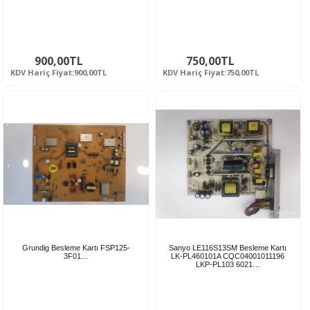
900,00TL
750,00TL
KDV Hariç Fiyat:900,00TL
KDV Hariç Fiyat:750,00TL
Grundig Besleme Kartı FSP125-
Sanyo LE116S13SM Besleme Kartı
3F01…
LK-PL460101A CQC04001011196
LKP-PL103 6021…