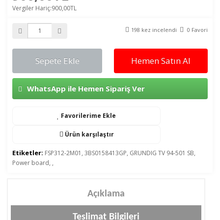
Vergiler Hariç:900,00TL
198 kez incelendi
0 Favori
Sepete Ekle
Hemen Satın Al
WhatsApp ile Hemen Sipariş Ver
Favorilerime Ekle
Ürün karşılaştır
Etiketler:
FSP312-2M01
,
3BS0158413GP
,
GRUNDIG TV 94-501 SB
,
Power board
,
,
Açıklama
Teslimat Bilgileri