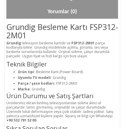
Yorumlar (0)
Grundig Besleme Kartı FSP312-
2M01
Grundig
televizyon besleme kartıdır ve
FSP312-2M01
parça
kodlarıyla bilinir. Grundig modelinde açılma, görüntü, ses veya
besleme sorunlarında kullanılır. Orijinal sökme, çalışır durumda
parçadır. Uygun fiyat ve hızlı kargo için bize ulaşın.
Teknik Bilgiler
Ürün tipi:
Besleme Kartı (Power Board)
Uyumlu TV modeli:
Grundig
Parça / şase kodları:
FSP312-2M01
Marka:
Grundig
Ürün Durumu ve Satış Şartları
Ürünlerimiz ekranı kırılmış televizyonlardan sökme ikinci el
parçalardır; tamir görmemiş, orijinaldir ve çalışır durumdadır.
Üzerinde lokal deformasyon veya çizik olabilir. İadesi yoktur. Satış
yalnızca uzman/tüzel kişilere yapılır. Sipariş ve bilgi için WhatsApp:
+90 532 791 52 00
.
Sıkça Sorulan Sorular