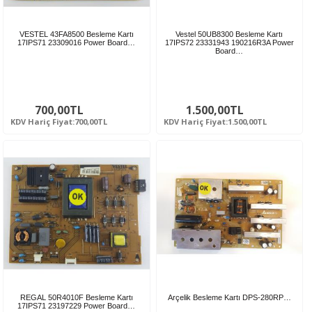
VESTEL 43FA8500 Besleme Kartı
Vestel 50UB8300 Besleme Kartı
17IPS71 23309016 Power Board…
17IPS72 23331943 190216R3A Power
Board…
700,00TL
1.500,00TL
KDV Hariç Fiyat:700,00TL
KDV Hariç Fiyat:1.500,00TL
REGAL 50R4010F Besleme Kartı
Arçelik Besleme Kartı DPS-280RP…
17IPS71 23197229 Power Board…