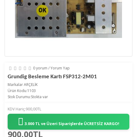
0 yorum
/
Yorum Yap
Grundig Besleme Kartı FSP312-2M01
Markalar
ARÇELİK
Ürün Kodu:1103
Stok Durumu:Stokta var
KDV Hariç:900,00TL
3.000 TL ve Üzeri Siparişlerde
ÜCRETSİZ KARGO!
900,00TL