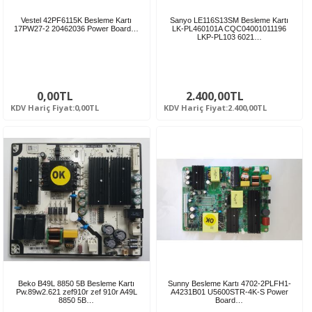
Vestel 42PF6115K Besleme Kartı
Sanyo LE116S13SM Besleme Kartı
17PW27-2 20462036 Power Board…
LK-PL460101A CQC04001011196
LKP-PL103 6021…
0,00TL
2.400,00TL
KDV Hariç Fiyat:0,00TL
KDV Hariç Fiyat:2.400,00TL
Beko B49L 8850 5B Besleme Kartı
Sunny Besleme Kartı 4702-2PLFH1-
Pw.89w2.621 zef910r zef 910r A49L
A4231B01 U5600STR-4K-S Power
8850 5B…
Board…