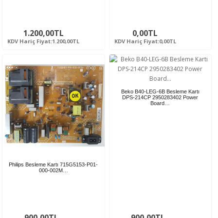
1.200,00TL
0,00TL
KDV Hariç Fiyat:1.200,00TL
KDV Hariç Fiyat:0,00TL
Beko B40-LEG-6B Besleme Kartı
DPS-214CP 2950283402 Power
Board…
Philips Besleme Kartı 715G5153-P01-
000-002M…
900,00TL
900,00TL