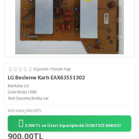
0 yorum
/
Yorum Yap
LG Besleme Kartı EAX63551302
Markalar
LG
Ürün Kodu:1099
Stok Durumu:Stokta var
KDV Hariç:900,00TL
3.000 TL ve Üzeri Siparişlerde
ÜCRETSİZ KARGO!
900,00TL