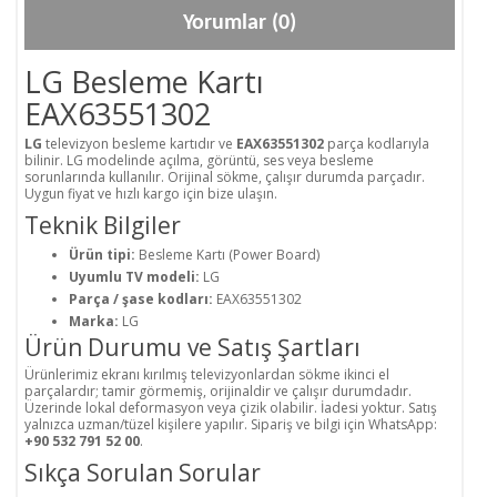
Yorumlar (0)
LG Besleme Kartı
EAX63551302
LG
televizyon besleme kartıdır ve
EAX63551302
parça kodlarıyla
bilinir. LG modelinde açılma, görüntü, ses veya besleme
sorunlarında kullanılır. Orijinal sökme, çalışır durumda parçadır.
Uygun fiyat ve hızlı kargo için bize ulaşın.
Teknik Bilgiler
Ürün tipi:
Besleme Kartı (Power Board)
Uyumlu TV modeli:
LG
Parça / şase kodları:
EAX63551302
Marka:
LG
Ürün Durumu ve Satış Şartları
Ürünlerimiz ekranı kırılmış televizyonlardan sökme ikinci el
parçalardır; tamir görmemiş, orijinaldir ve çalışır durumdadır.
Üzerinde lokal deformasyon veya çizik olabilir. İadesi yoktur. Satış
yalnızca uzman/tüzel kişilere yapılır. Sipariş ve bilgi için WhatsApp:
+90 532 791 52 00
.
Sıkça Sorulan Sorular