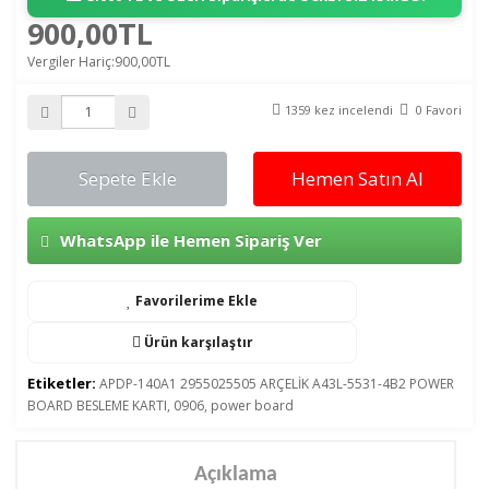
900,00TL
Vergiler Hariç:900,00TL
1359 kez incelendi
0 Favori
Sepete Ekle
Hemen Satın Al
WhatsApp ile Hemen Sipariş Ver
Favorilerime Ekle
Ürün karşılaştır
Etiketler:
APDP-140A1 2955025505 ARÇELİK A43L-5531-4B2 POWER
BOARD BESLEME KARTI
,
0906
,
power board
Açıklama