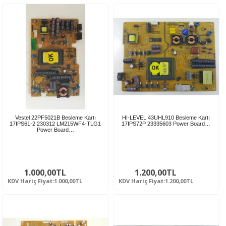
Vestel 22PF5021B Besleme Kartı
HI-LEVEL 43UHL910 Besleme Kartı
17IPS61-2 230312 LM215WF4-TLG1
17IPS72P 23335603 Power Board…
Power Board…
1.000,00TL
1.200,00TL
KDV Hariç Fiyat:1.000,00TL
KDV Hariç Fiyat:1.200,00TL