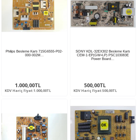
Philips Besleme Kartı 715G6555-P02-
SONY KDL-32EX302 Besleme Kartı
000-002M…
CEM-1-EP(GW+LP) PSC103083E
Power Board…
1.000,00TL
500,00TL
KDV Hariç Fiyat:1.000,00TL
KDV Hariç Fiyat:500,00TL