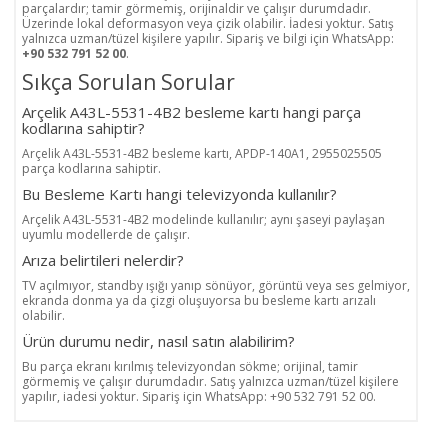
parçalardır; tamir görmemiş, orijinaldir ve çalışır durumdadır.
Üzerinde lokal deformasyon veya çizik olabilir. İadesi yoktur. Satış
yalnızca uzman/tüzel kişilere yapılır. Sipariş ve bilgi için WhatsApp:
+90 532 791 52 00
.
Sıkça Sorulan Sorular
Arçelik A43L-5531-4B2 besleme kartı hangi parça
kodlarına sahiptir?
Arçelik A43L-5531-4B2 besleme kartı, APDP-140A1, 2955025505
parça kodlarına sahiptir.
Bu Besleme Kartı hangi televizyonda kullanılır?
Arçelik A43L-5531-4B2 modelinde kullanılır; aynı şaseyi paylaşan
uyumlu modellerde de çalışır.
Arıza belirtileri nelerdir?
TV açılmıyor, standby ışığı yanıp sönüyor, görüntü veya ses gelmiyor,
ekranda donma ya da çizgi oluşuyorsa bu besleme kartı arızalı
olabilir.
Ürün durumu nedir, nasıl satın alabilirim?
Bu parça ekranı kırılmış televizyondan sökme; orijinal, tamir
görmemiş ve çalışır durumdadır. Satış yalnızca uzman/tüzel kişilere
yapılır, iadesi yoktur. Sipariş için WhatsApp: +90 532 791 52 00.