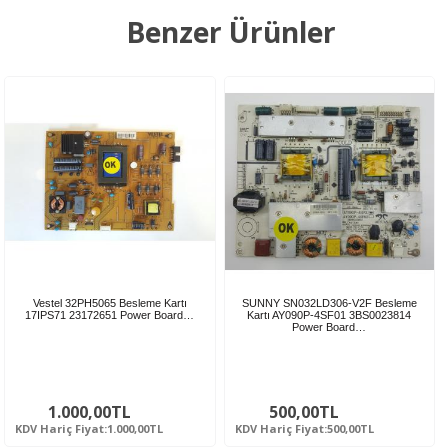
Benzer Ürünler
Vestel 32PH5065 Besleme Kartı
SUNNY SN032LD306-V2F Besleme
17IPS71 23172651 Power Board…
Kartı AY090P-4SF01 3BS0023814
Power Board…
1.000,00TL
500,00TL
KDV Hariç Fiyat:1.000,00TL
KDV Hariç Fiyat:500,00TL