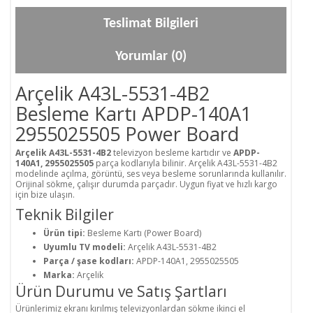
Teslimat Bilgileri
Yorumlar (0)
Arçelik A43L-5531-4B2
Besleme Kartı APDP-140A1
2955025505 Power Board
Arçelik A43L-5531-4B2
televizyon besleme kartıdır ve
APDP-
140A1, 2955025505
parça kodlarıyla bilinir. Arçelik A43L-5531-4B2
modelinde açılma, görüntü, ses veya besleme sorunlarında kullanılır.
Orijinal sökme, çalışır durumda parçadır. Uygun fiyat ve hızlı kargo
için bize ulaşın.
Teknik Bilgiler
Ürün tipi:
Besleme Kartı (Power Board)
Uyumlu TV modeli:
Arçelik A43L-5531-4B2
Parça / şase kodları:
APDP-140A1, 2955025505
Marka:
Arçelik
Ürün Durumu ve Satış Şartları
Ürünlerimiz ekranı kırılmış televizyonlardan sökme ikinci el