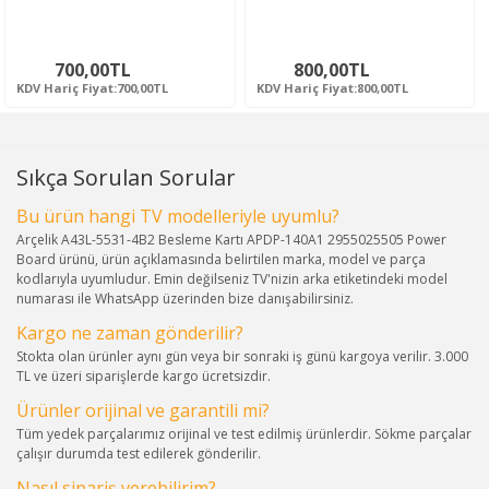
700,00TL
800,00TL
KDV Hariç Fiyat:700,00TL
KDV Hariç Fiyat:800,00TL
Sıkça Sorulan Sorular
Bu ürün hangi TV modelleriyle uyumlu?
Arçelik A43L-5531-4B2 Besleme Kartı APDP-140A1 2955025505 Power
Board ürünü, ürün açıklamasında belirtilen marka, model ve parça
kodlarıyla uyumludur. Emin değilseniz TV'nizin arka etiketindeki model
numarası ile WhatsApp üzerinden bize danışabilirsiniz.
Kargo ne zaman gönderilir?
Stokta olan ürünler aynı gün veya bir sonraki iş günü kargoya verilir. 3.000
TL ve üzeri siparişlerde kargo ücretsizdir.
Ürünler orijinal ve garantili mi?
Tüm yedek parçalarımız orijinal ve test edilmiş ürünlerdir. Sökme parçalar
çalışır durumda test edilerek gönderilir.
Nasıl sipariş verebilirim?