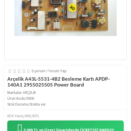
0 yorum
/
Yorum Yap
Arçelik A43L-5531-4B2 Besleme Kartı APDP-
140A1 2955025505 Power Board
Markalar
ARÇELİK
Ürün Kodu:0906
Stok Durumu:Stokta var
KDV Hariç:900,00TL
3.000 TL ve Üzeri Siparişlerde
ÜCRETSİZ KARGO!