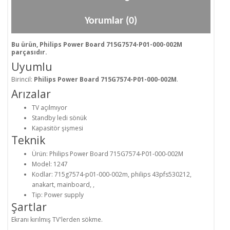
Yorumlar (0)
Bu ürün, Philips Power Board 715G7574-P01-000-002M
parçasıdır.
Uyumlu
Birincil:
Philips Power Board 715G7574-P01-000-002M
.
Arızalar
TV açılmıyor
Standby ledi sönük
Kapasitör şişmesi
Teknik
Ürün: Philips Power Board 715G7574-P01-000-002M
Model: 1247
Kodlar: 715g7574-p01-000-002m, philips 43pfs530212,
anakart, mainboard, ,
Tip: Power supply
Şartlar
Ekranı kırılmış TV'lerden sökme.