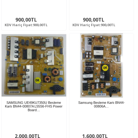
900,00TL
900,00TL
KDV Hariç Fiyat:900,00TL
KDV Hariç Fiyat:900,00TL
SAMSUNG UE49KU7350U Besleme
Samsung Besleme Kartı BN44-
Kartı BN44-00807A L55S6-FHS Power
00806A…
Board…
2.000,00TL
1.600,00TL