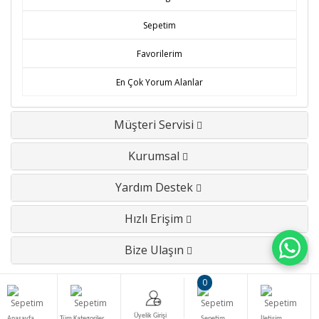
Sepetim
Favorilerim
En Çok Yorum Alanlar
Müşteri Servisi
Kurumsal
Yardım Destek
Hızlı Erişim
Bize Ulaşın
0
Tv Onarım - Tv Parçaları - Televizyon Yedek parçaları © 2026 - Tüm Hakları
Üyelik Girişi
Saklıdır.
Anasayfa
Tüm Kategoriler
Sepetim
İletişim