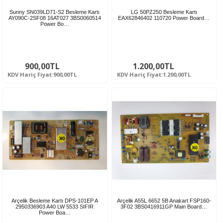
Sunny SN039LD71-S2 Besleme Kartı
LG 50PZ250 Besleme Kartı
AY090C-2SF08 16AT027 3BS0060514
EAX62846402 110720 Power Board…
Power Bo…
900,00TL
1.200,00TL
KDV Hariç Fiyat:900,00TL
KDV Hariç Fiyat:1.200,00TL
Arçelik Besleme Kartı DPS-101EP A
Arçelik A55L 6652 5B Anakart FSP160-
2950336903 A40 LW 5533 SIFIR
3F02 3BS0416911GP Main Board…
Power Boa…