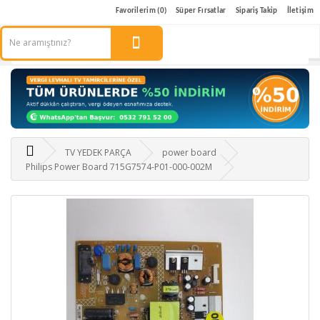
Favorilerim (0)
Süper Fırsatlar
Sipariş Takip
İletişim
TV YEDEK PARÇA
power board
Philips Power Board 715G7574-P01-000-002M