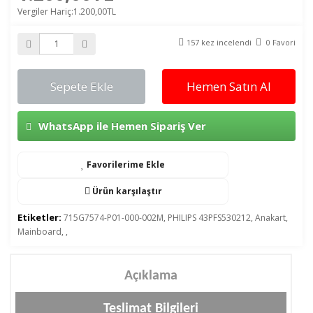
Vergiler Hariç:1.200,00TL
157 kez incelendi
0 Favori
Sepete Ekle
Hemen Satın Al
WhatsApp ile Hemen Sipariş Ver
Favorilerime Ekle
Ürün karşılaştır
Etiketler:
715G7574-P01-000-002M
,
PHILIPS 43PFS530212
,
Anakart
,
Mainboard
,
,
Açıklama
Teslimat Bilgileri