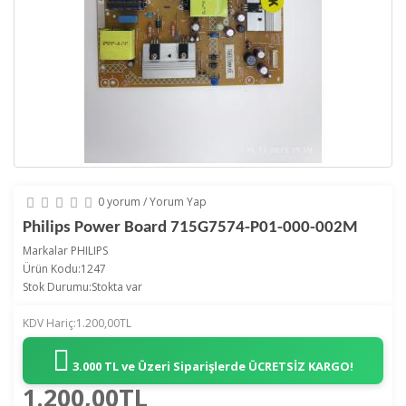
0 yorum
/
Yorum Yap
Philips Power Board 715G7574-P01-000-002M
Markalar
PHILIPS
Ürün Kodu:1247
Stok Durumu:Stokta var
KDV Hariç:1.200,00TL
3.000 TL ve Üzeri Siparişlerde
ÜCRETSİZ KARGO!
1.200,00TL