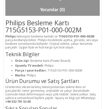
Yorumlar (0)
Philips Besleme Kartı
715G5153-P01-000-002M
Philips
televizyon besleme kartıdır ve
715G5153-P01-000-002M
parça kodlarıyla bilinir. Philips modelinde açılma, görüntü, ses veya
besleme sorunlarında kullanılır. Orijinal sökme, çalışır durumda
parçadır. Uygun fiyat ve hızlı kargo için bize ulaşın.
Teknik Bilgiler
Ürün tipi:
Besleme Kartı (Power Board)
Uyumlu TV modeli:
Philips
Parça / şase kodları:
715G5153-P01-000-002M
Marka:
Philips
Ürün Durumu ve Satış Şartları
Ürünlerimiz ekranı kırılmış televizyonlardan sökme ikinci el
parçalardır; tamir görmemiş, orijinaldir ve çalışır durumdadır.
Üzerinde lokal deformasyon veya çizik olabilir. İadesi yoktur. Satış
yalnızca uzman/tüzel kişilere yapılır. Sipariş ve bilgi için WhatsApp:
+90 532 791 52 00
.
Sıkça Sorulan Sorular