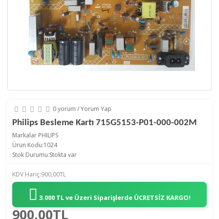
0 yorum
/
Yorum Yap
Philips Besleme Kartı 715G5153-P01-000-002M
Markalar
PHILIPS
Ürün Kodu:1024
Stok Durumu:Stokta var
KDV Hariç:900,00TL
3.000 TL ve Üzeri Siparişlerde
ÜCRETSİZ KARGO!
900,00TL