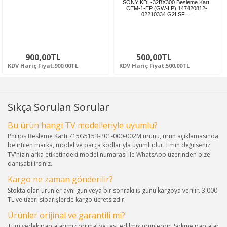
SONY KDL-32BX300 Besleme Kartı
CEM-1-EP (GW-LP) 147420812-
02210334 G2LSF …
900,00TL
500,00TL
KDV Hariç Fiyat:900,00TL
KDV Hariç Fiyat:500,00TL
Sıkça Sorulan Sorular
Bu ürün hangi TV modelleriyle uyumlu?
Philips Besleme Kartı 715G5153-P01-000-002M ürünü, ürün açıklamasında
belirtilen marka, model ve parça kodlarıyla uyumludur. Emin değilseniz
TV'nizin arka etiketindeki model numarası ile WhatsApp üzerinden bize
danışabilirsiniz.
Kargo ne zaman gönderilir?
Stokta olan ürünler aynı gün veya bir sonraki iş günü kargoya verilir. 3.000
TL ve üzeri siparişlerde kargo ücretsizdir.
Ürünler orijinal ve garantili mi?
Tüm yedek parçalarımız orijinal ve test edilmiş ürünlerdir. Sökme parçalar