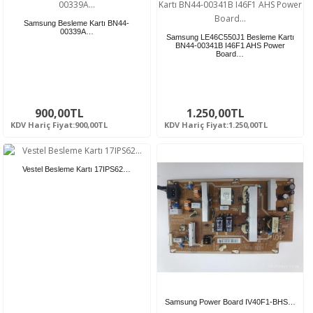
Samsung Besleme Kartı BN44-
00339A…
Samsung LE46C550J1 Besleme Kartı
BN44-00341B I46F1 AHS Power
Board…
900,00TL
1.250,00TL
KDV Hariç Fiyat:900,00TL
KDV Hariç Fiyat:1.250,00TL
Vestel Besleme Kartı 17IPS62…
Samsung Power Board IV40F1-BHS…