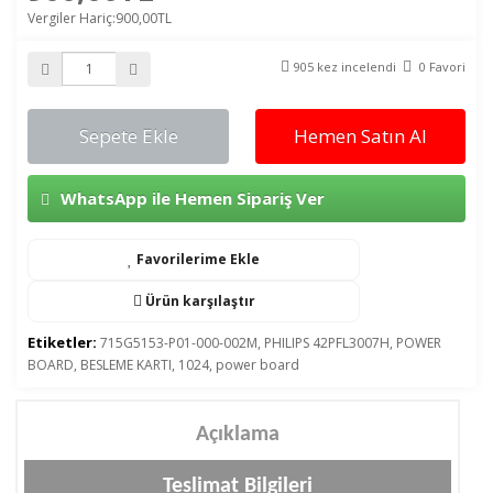
Vergiler Hariç:900,00TL
905 kez incelendi
0 Favori
Sepete Ekle
Hemen Satın Al
WhatsApp ile Hemen Sipariş Ver
Favorilerime Ekle
Ürün karşılaştır
Etiketler:
715G5153-P01-000-002M
,
PHILIPS 42PFL3007H
,
POWER
BOARD
,
BESLEME KARTI
,
1024
,
power board
Açıklama
Teslimat Bilgileri