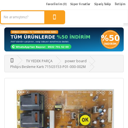
Favorilerim (0)
Süper Fırsatlar
Sipariş Takip
İletişim
TV YEDEK PARÇA
power board
Philips Besleme Kartı 715G5153-P01-000-002M