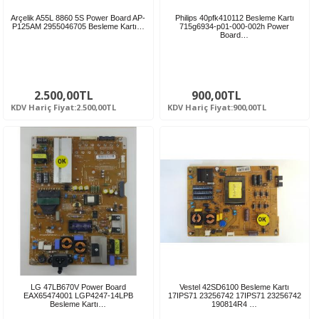
Arçelik A55L 8860 5S Power Board AP-
Philips 40pfk410112 Besleme Kartı
P125AM 2955046705 Besleme Kartı…
715g6934-p01-000-002h Power
Board…
2.500,00TL
900,00TL
KDV Hariç Fiyat:2.500,00TL
KDV Hariç Fiyat:900,00TL
LG 47LB670V Power Board
Vestel 42SD6100 Besleme Kartı
EAX65474001 LGP4247-14LPB
17IPS71 23256742 17IPS71 23256742
Besleme Kartı…
190814R4 …