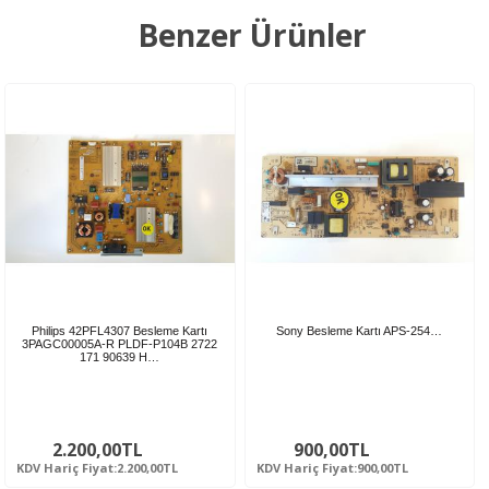
Benzer Ürünler
Philips 42PFL4307 Besleme Kartı
Sony Besleme Kartı APS-254…
3PAGC00005A-R PLDF-P104B 2722
171 90639 H…
2.200,00TL
900,00TL
KDV Hariç Fiyat:2.200,00TL
KDV Hariç Fiyat:900,00TL