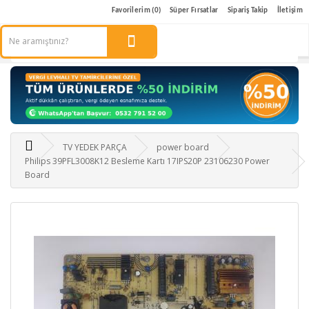
Favorilerim (0)
Süper Fırsatlar
Sipariş Takip
İletişim
TV YEDEK PARÇA
power board
Philips 39PFL3008K12 Besleme Kartı 17IPS20P 23106230 Power
Board