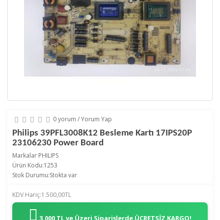
0 yorum
/
Yorum Yap
Philips 39PFL3008K12 Besleme Kartı 17IPS20P
23106230 Power Board
Markalar
PHILIPS
Ürün Kodu:1253
Stok Durumu:Stokta var
KDV Hariç:1.500,00TL
3.000 TL ve Üzeri Siparişlerde
ÜCRETSİZ KARGO!