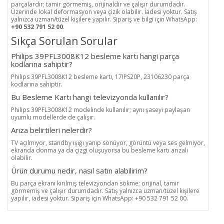
parçalardır; tamir görmemiş, orijinaldir ve çalışır durumdadır.
Üzerinde lokal deformasyon veya çizik olabilir. İadesi yoktur. Satış
yalnızca uzman/tüzel kişilere yapılır. Sipariş ve bilgi için WhatsApp:
+90 532 791 52 00
.
Sıkça Sorulan Sorular
Philips 39PFL3008K12 besleme kartı hangi parça
kodlarına sahiptir?
Philips 39PFL3008K12 besleme kartı, 17IPS20P, 23106230 parça
kodlarına sahiptir.
Bu Besleme Kartı hangi televizyonda kullanılır?
Philips 39PFL3008K12 modelinde kullanılır; aynı şaseyi paylaşan
uyumlu modellerde de çalışır.
Arıza belirtileri nelerdir?
TV açılmıyor, standby ışığı yanıp sönüyor, görüntü veya ses gelmiyor,
ekranda donma ya da çizgi oluşuyorsa bu besleme kartı arızalı
olabilir.
Ürün durumu nedir, nasıl satın alabilirim?
Bu parça ekranı kırılmış televizyondan sökme; orijinal, tamir
görmemiş ve çalışır durumdadır. Satış yalnızca uzman/tüzel kişilere
yapılır, iadesi yoktur. Sipariş için WhatsApp: +90 532 791 52 00.