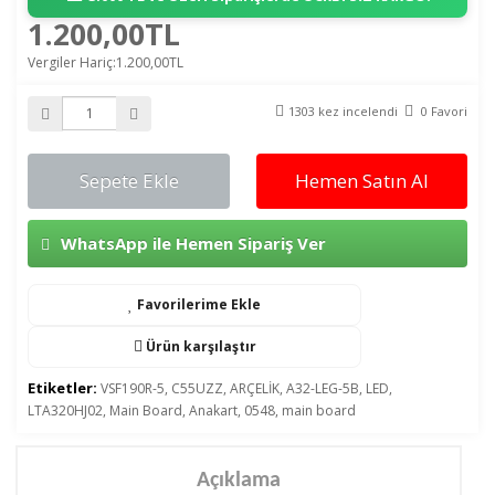
1.200,00TL
Vergiler Hariç:1.200,00TL
1303 kez incelendi
0 Favori
Sepete Ekle
Hemen Satın Al
WhatsApp ile Hemen Sipariş Ver
Favorilerime Ekle
Ürün karşılaştır
Etiketler:
VSF190R-5
,
C55UZZ
,
ARÇELİK
,
A32-LEG-5B
,
LED
,
LTA320HJ02
,
Main Board
,
Anakart
,
0548
,
main board
Açıklama