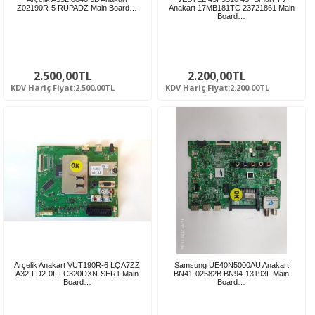
Z02190R-5 RUPADZ Main Board…
Anakart 17MB181TC 23721861 Main
Board…
2.500,00TL
2.200,00TL
KDV Hariç Fiyat:2.500,00TL
KDV Hariç Fiyat:2.200,00TL
Arçelik Anakart VUT190R-6 LQA7ZZ
Samsung UE40N5000AU Anakart
A32-LD2-0L LC320DXN-SER1 Main
BN41-02582B BN94-13193L Main
Board…
Board…