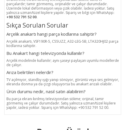
parçalardır; tamir görmemiş, orijinaldir ve çalışır durumdadır.
Üzerinde lokal deformasyon veya çizik olabilir. İadesi yoktur. Satış
yalnızca uzman/tüzel kişilere yapılır. Sipariş ve bilgi için WhatsApp:
+90 532 791 52 00
.
Sıkça Sorulan Sorular
Arçelik anakartı hangi parça kodlarına sahiptir?
Arçelik anakartı, VSF190R-5, C55UZZ, A32-LEG-5B, LTA320HJ02 parça
kodlarına sahiptir.
Bu Anakart hangi televizyonda kullanılır?
Arçelik modelinde kullanılır; aynı şaseyi paylaşan uyumlu modellerde
de çalışır.
Arıza belirtileri nelerdir?
TV açılmıyor, standby ışığı yanıp sönüyor, görüntü veya ses gelmiyor,
ekranda donma ya da çizgi oluşuyorsa bu anakart arızalı olabilir.
Ürün durumu nedir, nasıl satın alabilirim?
Bu parça ekranı kırılmış televizyondan sökme; orijinal, tamir
görmemiş ve çalışır durumdadır. Satış yalnızca uzman/tüzel kişilere
yapılır, iadesi yoktur. Sipariş için WhatsApp: +90 532 791 52 00.