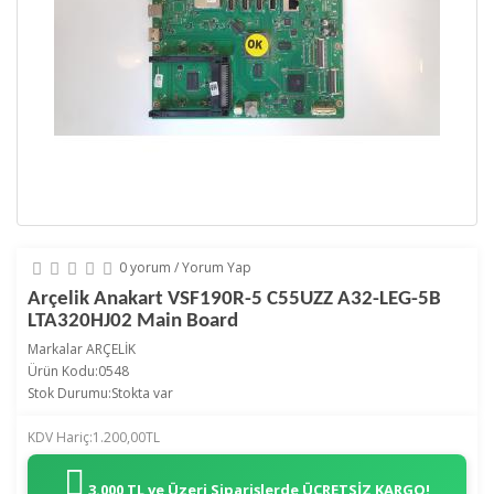
0 yorum
/
Yorum Yap
Arçelik Anakart VSF190R-5 C55UZZ A32-LEG-5B
LTA320HJ02 Main Board
Markalar
ARÇELİK
Ürün Kodu:0548
Stok Durumu:Stokta var
KDV Hariç:1.200,00TL
3.000 TL ve Üzeri Siparişlerde
ÜCRETSİZ KARGO!