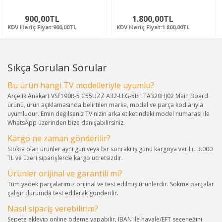
900,00TL
1.800,00TL
KDV Hariç Fiyat:900,00TL
KDV Hariç Fiyat:1.800,00TL
Sıkça Sorulan Sorular
Bu ürün hangi TV modelleriyle uyumlu?
Arçelik Anakart VSF190R-5 C55UZZ A32-LEG-5B LTA320HJ02 Main Board
ürünü, ürün açıklamasında belirtilen marka, model ve parça kodlarıyla
uyumludur. Emin değilseniz TV'nizin arka etiketindeki model numarası ile
WhatsApp üzerinden bize danışabilirsiniz.
Kargo ne zaman gönderilir?
Stokta olan ürünler aynı gün veya bir sonraki iş günü kargoya verilir. 3.000
TL ve üzeri siparişlerde kargo ücretsizdir.
Ürünler orijinal ve garantili mi?
Tüm yedek parçalarımız orijinal ve test edilmiş ürünlerdir. Sökme parçalar
çalışır durumda test edilerek gönderilir.
Nasıl sipariş verebilirim?
Sepete ekleyip online ödeme yapabilir, IBAN ile havale/EFT seçeneğini