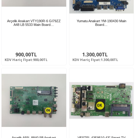
Arçelik Anakart VTY190R-6 GI79ZZ
Yumatu Anakart YM-190430 Main
A48 LB 5533 Main Board…
Board…
900,00TL
1.300,00TL
KDV Hariç Fiyat:900,00TL
KDV Hariç Fiyat:1.300,00TL
Arçelik A55L 8840 5B Anakart
VESTEL 43F9510 43'' Smart TV