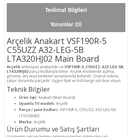
Teslimat Bilgileri
Yorumlar (0)
Arçelik Anakart VSF190R-5
C55UZZ A32-LEG-5B
LTA320HJ02 Main Board
Arçelik
televizyon anakartıdır ve
VSF190R-5, C55UZZ, A32-LEG-5B,
LTA320HJ02
parça kodlarıyla bilinir. Arçelik modelinde açılma,
görüntü, ses veya besleme sorunlarında kullanılır. Orijinal sökme,
çalışır durumda parçadır. Uygun fiyat ve hızlı kargo için bize ulaşın.
Teknik Bilgiler
Ürün tipi:
Anakart (Main Board)
Uyumlu TV modeli:
Arçelik
Parça / şase kodları:
VSF190R-5, C55UZZ, A32-LEG-5B,
LTA320HJ02
Marka:
Arçelik
Ürün Durumu ve Satış Şartları
Ürünlerimiz ekranı kırılmış televizyonlardan sökme ikinci el