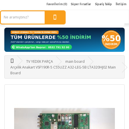
Favorilerim (0)
Süper Fırsatlar
Sipariş Takip
İletişim
TV YEDEK PARÇA
main board
Arçelik Anakart VSF190R-5 C55UZZ A32-LEG-5B LTA320HJ02 Main
Board