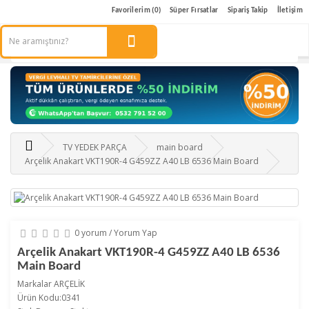
Favorilerim (0)
Süper Fırsatlar
Sipariş Takip
İletişim
TV YEDEK PARÇA
main board
Arçelik Anakart VKT190R-4 G459ZZ A40 LB 6536 Main Board
0 yorum
/
Yorum Yap
Arçelik Anakart VKT190R-4 G459ZZ A40 LB 6536
Main Board
Markalar
ARÇELİK
Ürün Kodu:0341