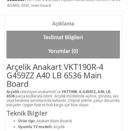
BOARD
,
0341
,
main board
Açıklama
Teslimat Bilgileri
Yorumlar (0)
Arçelik Anakart VKT190R-4
G459ZZ A40 LB 6536 Main
Board
Arçelik
televizyon anakartıdır ve
VKT190R-4, G459ZZ, A40, LB,
6536
parça kodlarıyla bilinir. Arçelik modelinde açılma, görüntü, ses
veya besleme sorunlarında kullanılır. Orijinal sökme, çalışır durumda
parçadır. Uygun fiyat ve hızlı kargo için bize ulaşın.
Teknik Bilgiler
Ürün tipi:
Anakart (Main Board)
Uyumlu TV modeli:
Arçelik