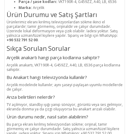
Parça / şase kodları:
VKT190R-4, G459ZZ, A40, LB, 6536
Marka:
Arçelik
Ürün Durumu ve Satış Şartları
Ürünlerimiz ekranı kırılmış televizyonlardan sökme ikinci el
parçalardır; tamir görmemiş, orijinaldir ve çalışır durumdadır.
Üzerinde lokal deformasyon veya çizik olabilir. İadesi yoktur. Satış
yalnızca uzman/tüzel kişilere yapılır. Sipariş ve bilgi için WhatsApp:
+90 532 791 52 00
.
Sıkça Sorulan Sorular
Arçelik anakartı hangi parça kodlarına sahiptir?
Arçelik anakartı, VKT190R-4, G459ZZ, A40, LB, 6536 parça kodlarına
sahiptir.
Bu Anakart hangi televizyonda kullanılır?
Arçelik modelinde kullanılır; aynı şaseyi paylaşan uyumlu modellerde
de çalışır.
Arıza belirtileri nelerdir?
TV açılmıyor, standby ışığı yanıp sönüyor, görüntü veya ses gelmiyor,
ekranda donma ya da çizgi oluşuyorsa bu anakart arızalı olabilir.
Ürün durumu nedir, nasıl satın alabilirim?
Bu parça ekranı kırılmış televizyondan sökme; orijinal, tamir
görmemiş ve çalışır durumdadır. Satış yalnızca uzman/tüzel kişilere
yapılır, iadesi yoktur. Sipariş için WhatsApp: +90 532 791 52 00.