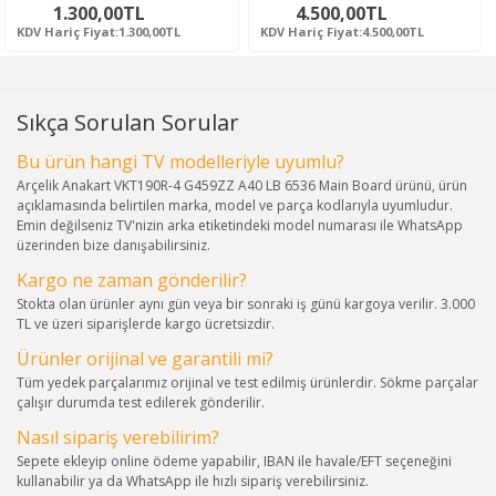
1.300,00TL
4.500,00TL
KDV Hariç Fiyat:1.300,00TL
KDV Hariç Fiyat:4.500,00TL
Sıkça Sorulan Sorular
Bu ürün hangi TV modelleriyle uyumlu?
Arçelik Anakart VKT190R-4 G459ZZ A40 LB 6536 Main Board ürünü, ürün
açıklamasında belirtilen marka, model ve parça kodlarıyla uyumludur.
Emin değilseniz TV'nizin arka etiketindeki model numarası ile WhatsApp
üzerinden bize danışabilirsiniz.
Kargo ne zaman gönderilir?
Stokta olan ürünler aynı gün veya bir sonraki iş günü kargoya verilir. 3.000
TL ve üzeri siparişlerde kargo ücretsizdir.
Ürünler orijinal ve garantili mi?
Tüm yedek parçalarımız orijinal ve test edilmiş ürünlerdir. Sökme parçalar
çalışır durumda test edilerek gönderilir.
Nasıl sipariş verebilirim?
Sepete ekleyip online ödeme yapabilir, IBAN ile havale/EFT seçeneğini
kullanabilir ya da WhatsApp ile hızlı sipariş verebilirsiniz.