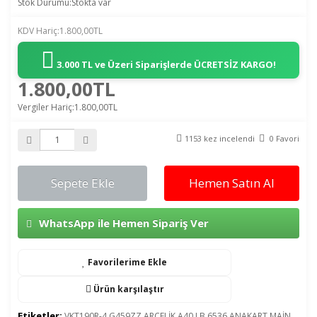
Stok Durumu:Stokta var
KDV Hariç:1.800,00TL
3.000 TL ve Üzeri Siparişlerde
ÜCRETSİZ KARGO!
1.800,00TL
Vergiler Hariç:1.800,00TL
1153 kez incelendi
0 Favori
Sepete Ekle
Hemen Satın Al
WhatsApp ile Hemen Sipariş Ver
Favorilerime Ekle
Ürün karşılaştır
Etiketler:
VKT190R-4 G459ZZ ARÇELİK A40 LB 6536 ANAKART MAİN