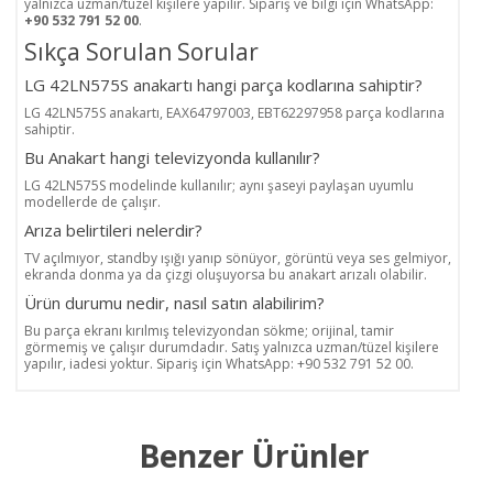
yalnızca uzman/tüzel kişilere yapılır. Sipariş ve bilgi için WhatsApp:
+90 532 791 52 00
.
Sıkça Sorulan Sorular
LG 42LN575S anakartı hangi parça kodlarına sahiptir?
LG 42LN575S anakartı, EAX64797003, EBT62297958 parça kodlarına
sahiptir.
Bu Anakart hangi televizyonda kullanılır?
LG 42LN575S modelinde kullanılır; aynı şaseyi paylaşan uyumlu
modellerde de çalışır.
Arıza belirtileri nelerdir?
TV açılmıyor, standby ışığı yanıp sönüyor, görüntü veya ses gelmiyor,
ekranda donma ya da çizgi oluşuyorsa bu anakart arızalı olabilir.
Ürün durumu nedir, nasıl satın alabilirim?
Bu parça ekranı kırılmış televizyondan sökme; orijinal, tamir
görmemiş ve çalışır durumdadır. Satış yalnızca uzman/tüzel kişilere
yapılır, iadesi yoktur. Sipariş için WhatsApp: +90 532 791 52 00.
Benzer Ürünler