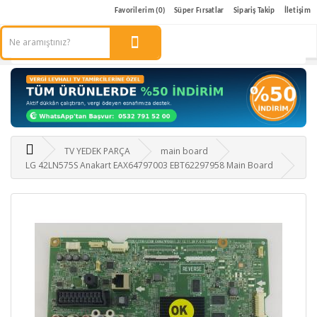
Favorilerim (0)
Süper Fırsatlar
Sipariş Takip
İletişim
TV YEDEK PARÇA
main board
LG 42LN575S Anakart EAX64797003 EBT62297958 Main Board