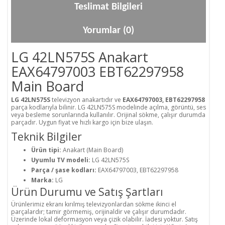
Teslimat Bilgileri
Yorumlar (0)
LG 42LN575S Anakart
EAX64797003 EBT62297958
Main Board
LG 42LN575S
televizyon anakartıdır ve
EAX64797003, EBT62297958
parça kodlarıyla bilinir. LG 42LN575S modelinde açılma, görüntü, ses
veya besleme sorunlarında kullanılır. Orijinal sökme, çalışır durumda
parçadır. Uygun fiyat ve hızlı kargo için bize ulaşın.
Teknik Bilgiler
Ürün tipi:
Anakart (Main Board)
Uyumlu TV modeli:
LG 42LN575S
Parça / şase kodları:
EAX64797003, EBT62297958
Marka:
LG
Ürün Durumu ve Satış Şartları
Ürünlerimiz ekranı kırılmış televizyonlardan sökme ikinci el
parçalardır; tamir görmemiş, orijinaldir ve çalışır durumdadır.
Üzerinde lokal deformasyon veya çizik olabilir. İadesi yoktur. Satış