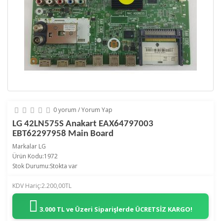
0 yorum
/
Yorum Yap
LG 42LN575S Anakart EAX64797003
EBT62297958 Main Board
Markalar
LG
Ürün Kodu:1972
Stok Durumu:Stokta var
KDV Hariç:2.200,00TL
3.000 TL ve Üzeri Siparişlerde
ÜCRETSİZ KARGO!