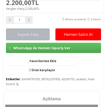
2.200,00TL
Vergiler Hariç:2.200,00TL
46 kez incelendi
0 Favori
Sepete Ekle
Hemen Satın Al
WhatsApp ile Hemen Sipariş Ver
Favorilerime Ekle
Ürün karşılaştır
Etiketler:
EAX64797003
,
EBT62297958
,
42LN575S
,
anakart
,
main
board
,
lg
Açıklama