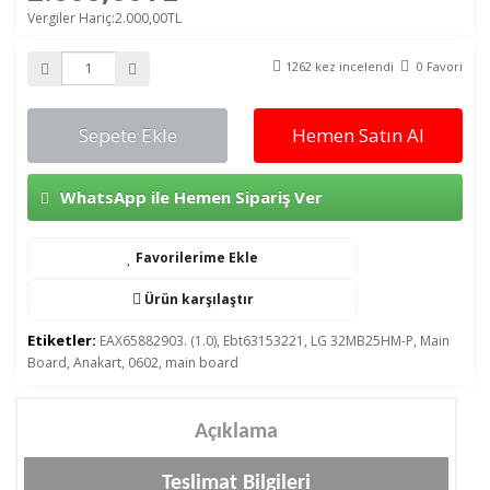
Vergiler Hariç:2.000,00TL
1262 kez incelendi
0 Favori
Sepete Ekle
Hemen Satın Al
WhatsApp ile Hemen Sipariş Ver
Favorilerime Ekle
Ürün karşılaştır
Etiketler:
EAX65882903. (1.0)
,
Ebt63153221
,
LG 32MB25HM-P
,
Main
Board
,
Anakart
,
0602
,
main board
Açıklama
Teslimat Bilgileri