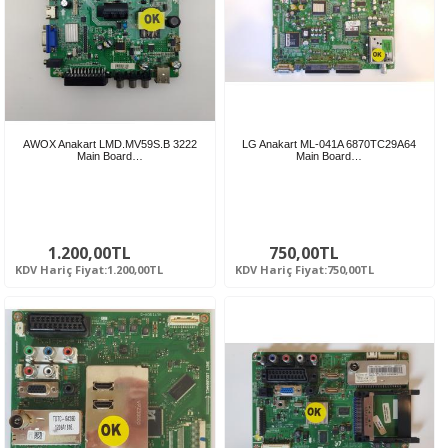
AWOX Anakart LMD.MV59S.B 3222
LG Anakart ML-041A 6870TC29A64
Main Board…
Main Board…
1.200,00TL
750,00TL
KDV Hariç Fiyat:1.200,00TL
KDV Hariç Fiyat:750,00TL