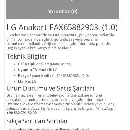
Yorumlar (0)
LG Anakart EAX65882903. (1.0)
LG
televizyon anakartıdır ve
EAX65882903., (1.0)
parça kodlarıyla
bilinir. LG modelinde açılma, görüntü, ses veya besleme
sorunlarında kullanılır. Orijinal sökme, çalışır durumda parçadır.
Uygun fiyat ve hızlı kargo için bize ulaşın.
Teknik Bilgiler
Ürün tipi:
Anakart (Main Board)
Uyumlu TV modeli:
LG
Parça / şase kodları:
EAX65882903., (1.0)
Marka:
LG
Ürün Durumu ve Satış Şartları
Ürünlerimiz ekranı kırılmış televizyonlardan sökme ikinci el
parçalardır; tamir görmemiş, orijinaldir ve çalışır durumdadır.
Üzerinde lokal deformasyon veya çizik olabilir. İadesi yoktur. Satış
yalnızca uzman/tüzel kişilere yapılır. Sipariş ve bilgi için WhatsApp:
+90 532 791 52 00
.
Sıkça Sorulan Sorular
LG anakartı hangi parça kodlarına sahiptir?