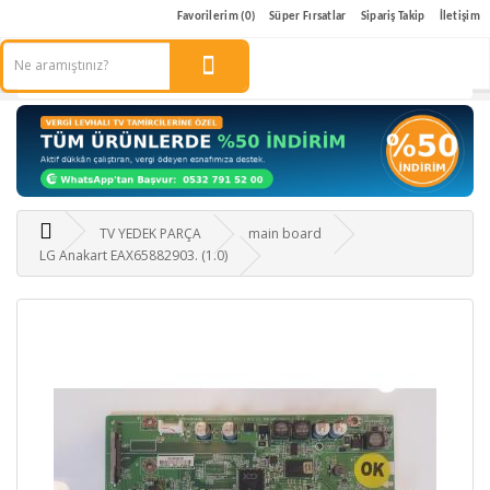
Favorilerim (0)
Süper Fırsatlar
Sipariş Takip
İletişim
TV YEDEK PARÇA
main board
LG Anakart EAX65882903. (1.0)