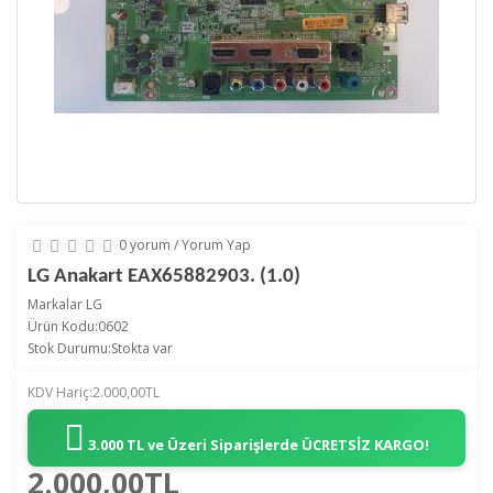
0 yorum
/
Yorum Yap
LG Anakart EAX65882903. (1.0)
Markalar
LG
Ürün Kodu:0602
Stok Durumu:Stokta var
KDV Hariç:2.000,00TL
3.000 TL ve Üzeri Siparişlerde
ÜCRETSİZ KARGO!
2.000,00TL