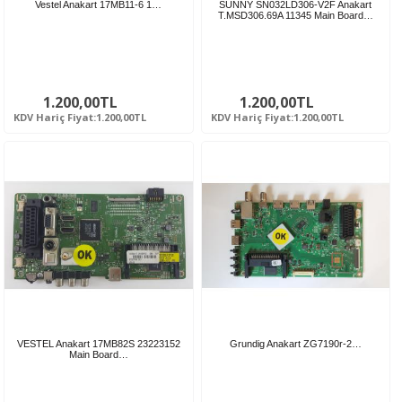
Vestel Anakart 17MB11-6 1…
SUNNY SN032LD306-V2F Anakart
T.MSD306.69A 11345 Main Board…
1.200,00TL
1.200,00TL
KDV Hariç Fiyat:1.200,00TL
KDV Hariç Fiyat:1.200,00TL
VESTEL Anakart 17MB82S 23223152
Grundig Anakart ZG7190r-2…
Main Board…