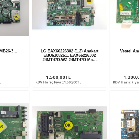
17MB26-3…
LG EAX66226302 (1.2) Anakart
Vestel A
EBU63082611 EAX66226302
24MT47D-WZ 24MT47D Ma…
1.500,00TL
1.200,
L
KDV Hariç Fiyat:1.500,00TL
KDV Hariç Fiya