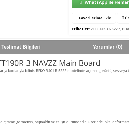
WhatsApp ile Hemen 
Favorilerime Ekle
Ür
Etiketler:
VTT190R-3 NAVZZ
,
BEK
Teslimat Bilgileri
Yorumlar (0)
TT190R-3 NAVZZ Main Board
arça kodlarıyla bilinir. BEKO B40-LB-5333 modelinde açılma, görüntü, ses veya b
rdır; tamir görmemiş, orijinaldir ve çalışır durumdadır. Üzerinde lokal deformasyo