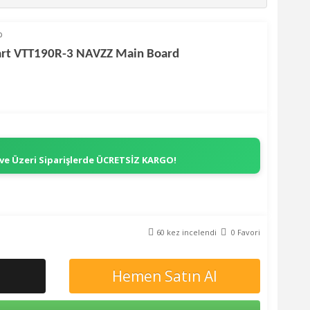
p
rt VTT190R-3 NAVZZ Main Board
 ve Üzeri Siparişlerde
ÜCRETSİZ KARGO!
60 kez incelendi
0 Favori
Hemen Satın Al