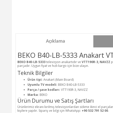
Açıklama
BEKO B40-LB-5333 Anakart V
BEKO B40-LB-5333
televizyon anakartıdır ve
VTT190R-3, NAVZZ
p
parçadır. Uygun fiyat ve hızlı kargo için bize ulaşın.
Teknik Bilgiler
Ürün tipi:
Anakart (Main Board)
Uyumlu TV modeli:
BEKO B40-LB-5333
Parça / şase kodları:
VTT190R-3, NAVZZ
Marka:
BEKO
Ürün Durumu ve Satış Şartları
Ürünlerimiz ekranı kırılmış televizyonlardan sökme ikinci el parçala
kişilere yapılır. Sipariş ve bilgi için WhatsApp:
+90 532 791 52 00
.