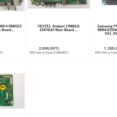
190R-9 RND5ZZ
VESTEL Anakart 17MB211
Samsung PS
n Board…
23474163 Main Board…
BN94-03354
SX1_D
2.000,00TL
1.200,
0TL
KDV Hariç Fiyat:2.000,00TL
KDV Hariç Fiya