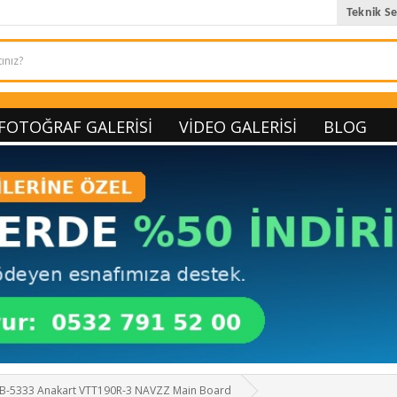
Teknik Se
FOTOĞRAF GALERISI
VIDEO GALERISI
BLOG
B-5333 Anakart VTT190R-3 NAVZZ Main Board