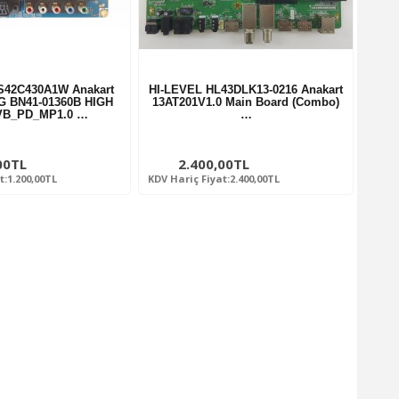
42C430A1W Anakart
HI-LEVEL HL43DLK13-0216 Anakart
G BN41-01360B HIGH
13AT201V1.0 Main Board (Combo)
VB_PD_MP1.0 …
…
00TL
2.400,00TL
t:1.200,00TL
KDV Hariç Fiyat:2.400,00TL