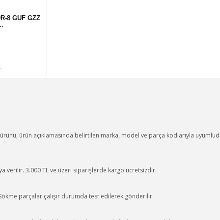
0R-8 GUF GZZ
…
L
ü, ürün açıklamasında belirtilen marka, model ve parça kodlarıyla uyumludur.
 verilir. 3.000 TL ve üzeri siparişlerde kargo ücretsizdir.
 Sökme parçalar çalışır durumda test edilerek gönderilir.