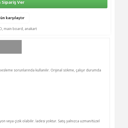
Sipariş Ver
ün karşılaştır
O
,
main board
,
anakart
esleme sorunlarında kullanılır. Orijinal sökme, çalışır durumda
n veya çizik olabilir. İadesi yoktur. Satış yalnızca uzman/tüzel