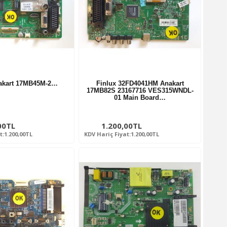
nakart 17MB45M-2…
Finlux 32FD4041HM Anakart
17MB82S 23167716 VES315WNDL-
01 Main Board…
00TL
1.200,00TL
t:1.200,00TL
KDV Hariç Fiyat:1.200,00TL