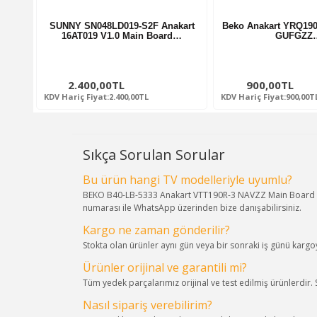
SUNNY SN048LD019-S2F Anakart
Beko Anakart YRQ19
16AT019 V1.0 Main Board…
GUFGZZ
2.400,00TL
900,00TL
KDV Hariç Fiyat:2.400,00TL
KDV Hariç Fiyat:900,00T
Sıkça Sorulan Sorular
Bu ürün hangi TV modelleriyle uyumlu?
BEKO B40-LB-5333 Anakart VTT190R-3 NAVZZ Main Board ürün
numarası ile WhatsApp üzerinden bize danışabilirsiniz.
Kargo ne zaman gönderilir?
Stokta olan ürünler aynı gün veya bir sonraki iş günü kargoya
Ürünler orijinal ve garantili mi?
Tüm yedek parçalarımız orijinal ve test edilmiş ürünlerdir.
Nasıl sipariş verebilirim?