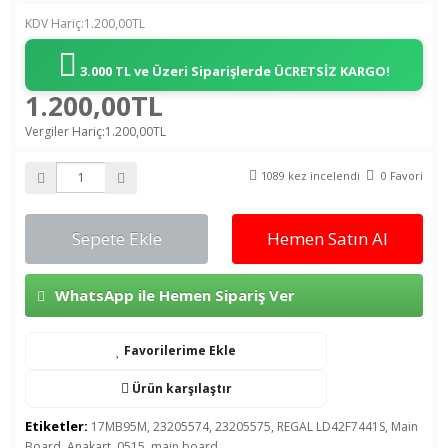
KDV Hariç:1.200,00TL
3.000 TL ve Üzeri Siparişlerde
ÜCRETSİZ KARGO!
1.200,00TL
Vergiler Hariç:1.200,00TL
1089 kez incelendi
0 Favori
Sepete Ekle
Hemen Satın Al
WhatsApp ile Hemen Sipariş Ver
Favorilerime Ekle
Ürün karşılaştır
Etiketler:
17MB95M
,
23205574
,
23205575
,
REGAL LD42F7441S
,
Main
Board
,
Anakart
,
0515
,
main board