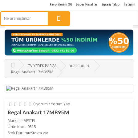
Favorilerim (0)
Süper Fırsatlar
Sipariş Takip
İletişim
TV YEDEK PARÇA
main board
Regal Anakart 17MB95M
0 yorum
/
Yorum Yap
Regal Anakart 17MB95M
Markalar
VESTEL
Ürün Kodu:0515
Stok Durumu:Stokta var