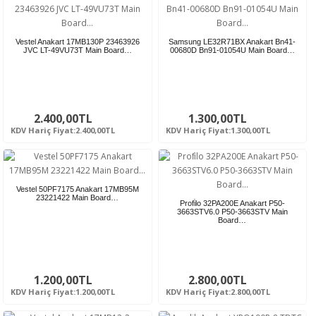
Vestel Anakart 17MB130P 23463926
Samsung LE32R71BX Anakart Bn41-
JVC LT-49VU73T Main Board…
00680D Bn91-01054U Main Board…
2.400,00TL
1.300,00TL
KDV Hariç Fiyat:2.400,00TL
KDV Hariç Fiyat:1.300,00TL
Vestel 50PF7175 Anakart 17MB95M
23221422 Main Board…
Profi̇lo 32PA200E Anakart P50-
3663STV6.0 P50-3663STV Main
Board…
1.200,00TL
2.800,00TL
KDV Hariç Fiyat:1.200,00TL
KDV Hariç Fiyat:2.800,00TL