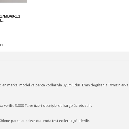
 17MB48-1.1
rd…
0TL
ilen marka, model ve parça kodlarıyla uyumludur. Emin değilseniz TV'nizin ark
 verilir. 3.000 TL ve üzeri siparişlerde kargo ücretsizdir.
 Sökme parçalar çalışır durumda test edilerek gönderilir.