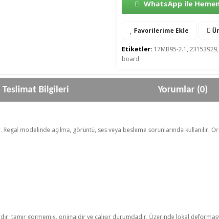
WhatsApp ile Hemen 
Favorilerime Ekle
Ür
Etiketler:
17MB95-2.1
,
23153929
board
Teslimat Bilgileri
Yorumlar (0)
r. Regal modelinde açılma, görüntü, ses veya besleme sorunlarında kullanılır. Ori
rdır; tamir görmemiş, orijinaldir ve çalışır durumdadır. Üzerinde lokal deformasyo