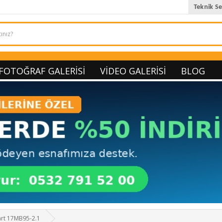
Teknik Se
FOTOĞRAF GALERISI
VIDEO GALERISI
BLOG
art 17MB95-2.1