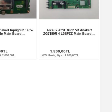
akart tnp4g592 1a tx-
Arçelik A55L 8652 5B Anakart
3e Main Board…
ZG7190R-4 L5BFZZ Main Board…
00TL
1.800,00TL
t:2.000,00TL
KDV Hariç Fiyat:1.800,00TL