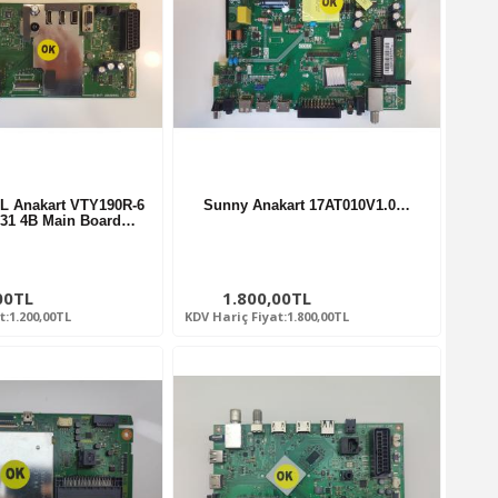
0L Anakart VTY190R-6
Sunny Anakart 17AT010V1.0…
31 4B Main Board…
00TL
1.800,00TL
t:1.200,00TL
KDV Hariç Fiyat:1.800,00TL