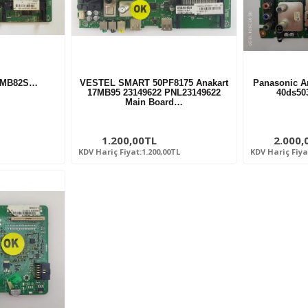
17MB82S…
VESTEL SMART 50PF8175 Anakart
Panasonic An
17MB95 23149622 PNL23149622
40ds50
Main Board…
1.200,00TL
2.000,
KDV Hariç Fiyat:1.200,00TL
KDV Hariç Fiya