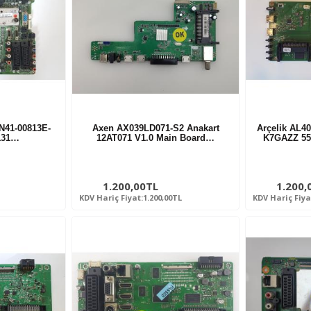
N41-00813E-
Axen AX039LD071-S2 Anakart
Arçelik AL4
131…
12AT071 V1.0 Main Board…
K7GAZZ 55
1.200,00TL
1.200,
KDV Hariç Fiyat:1.200,00TL
KDV Hariç Fiya