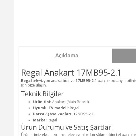
Açıklama
Regal Anakart 17MB95-2.1
Regal
televizyon anakartıdır ve
17MB95-2.1
parça kodlarıyla bilini
için bize ulaşın.
Teknik Bilgiler
Ürün tipi:
Anakart (Main Board)
Uyumlu TV modeli:
Regal
Parça / şase kodları:
17MB95-2.1
Marka:
Regal
Ürün Durumu ve Satış Şartları
Ürünlerimiz ekranı kırılmış televizyonlardan sökme ikinci el parçala