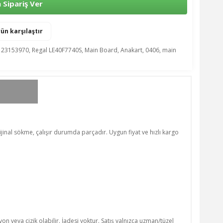
Sipariş Ver
ün karşılaştır
,
23153970
,
Regal LE40F7740S
,
Main Board
,
Anakart
,
0406
,
main
jinal sökme, çalışır durumda parçadır. Uygun fiyat ve hızlı kargo
n veya çizik olabilir. İadesi yoktur. Satış yalnızca uzman/tüzel