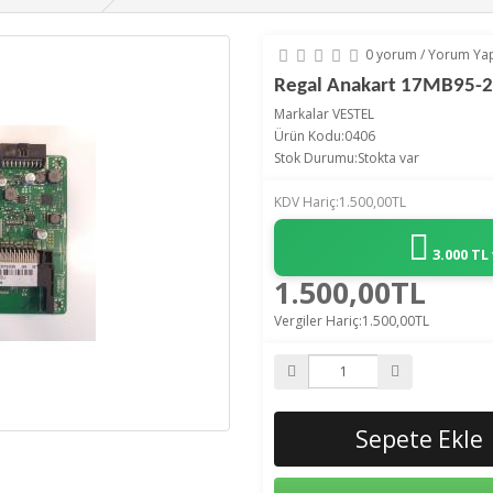
0 yorum
/
Yorum Ya
Regal Anakart 17MB95-2
Markalar
VESTEL
Ürün Kodu:0406
Stok Durumu:Stokta var
KDV Hariç:1.500,00TL
3.000 TL
1.500,00TL
Vergiler Hariç:1.500,00TL
Sepete Ekle