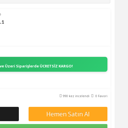
p
.1
 ve Üzeri Siparişlerde
ÜCRETSİZ KARGO!
990 kez incelendi
0 Favori
Hemen Satın Al