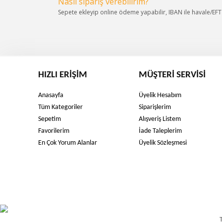
Nasıl sipariş verebilirim?
Sepete ekleyip online ödeme yapabilir, IBAN ile havale/EFT s
HIZLI ERIŞIM
MÜŞTERI SERVISI
Anasayfa
Üyelik Hesabım
Tüm Kategoriler
Siparişlerim
Sepetim
Alışveriş Listem
Favorilerim
İade Taleplerim
En Çok Yorum Alanlar
Üyelik Sözleşmesi