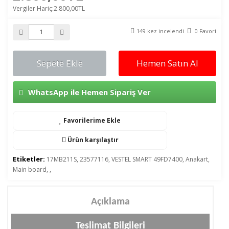
Vergiler Hariç:2.800,00TL
149 kez incelendi
0 Favori
Sepete Ekle
Hemen Satın Al
WhatsApp ile Hemen Sipariş Ver
Favorilerime Ekle
Ürün karşılaştır
Etiketler:
17MB211S
,
23577116
,
VESTEL SMART 49FD7400
,
Anakart
,
Main board
,
,
Açıklama
Teslimat Bilgileri