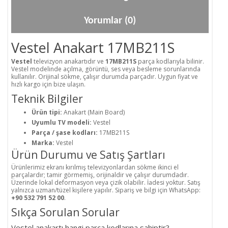
Yorumlar (0)
Vestel Anakart 17MB211S
Vestel
televizyon anakartıdır ve
17MB211S
parça kodlarıyla bilinir.
Vestel modelinde açılma, görüntü, ses veya besleme sorunlarında
kullanılır. Orijinal sökme, çalışır durumda parçadır. Uygun fiyat ve
hızlı kargo için bize ulaşın.
Teknik Bilgiler
Ürün tipi:
Anakart (Main Board)
Uyumlu TV modeli:
Vestel
Parça / şase kodları:
17MB211S
Marka:
Vestel
Ürün Durumu ve Satış Şartları
Ürünlerimiz ekranı kırılmış televizyonlardan sökme ikinci el
parçalardır; tamir görmemiş, orijinaldir ve çalışır durumdadır.
Üzerinde lokal deformasyon veya çizik olabilir. İadesi yoktur. Satış
yalnızca uzman/tüzel kişilere yapılır. Sipariş ve bilgi için WhatsApp:
+90 532 791 52 00
.
Sıkça Sorulan Sorular
Vestel anakartı hangi parça kodlarına sahiptir?