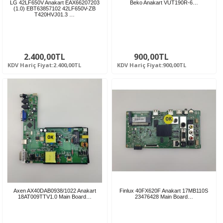
LG 42LF650V Anakart EAX66207203
Beko Anakart VUT190R-6…
(1.0) EBT63857102 42LF650V-ZB
T420HVJ01.3 …
2.400,00TL
900,00TL
KDV Hariç Fiyat:2.400,00TL
KDV Hariç Fiyat:900,00TL
Axen AX40DAB0938/1022 Anakart
Finlux 40FX620F Anakart 17MB110S
18AT009TTV1.0 Main Board…
23476428 Main Board…