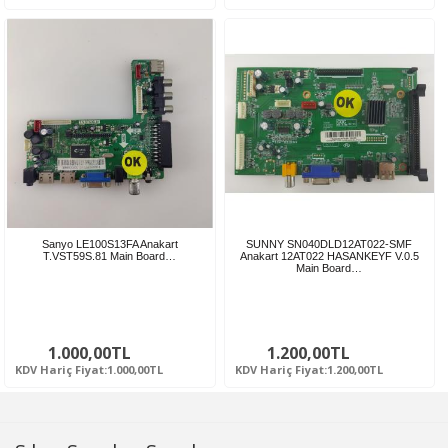
Sanyo LE100S13FA Anakart
SUNNY SN040DLD12AT022-SMF
T.VST59S.81 Main Board…
Anakart 12AT022 HASANKEYF V.0.5
Main Board…
1.000,00TL
1.200,00TL
KDV Hariç Fiyat:1.000,00TL
KDV Hariç Fiyat:1.200,00TL