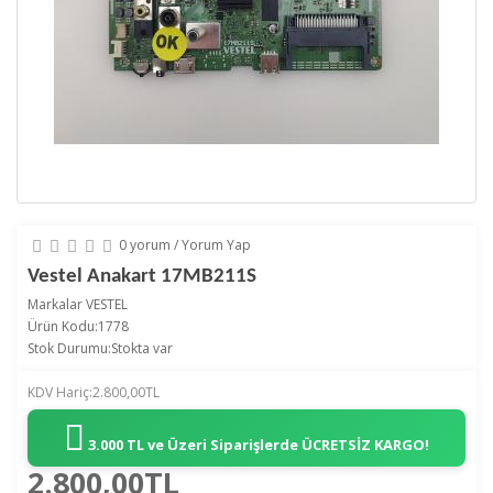
0 yorum
/
Yorum Yap
Vestel Anakart 17MB211S
Markalar
VESTEL
Ürün Kodu:1778
Stok Durumu:Stokta var
KDV Hariç:2.800,00TL
3.000 TL ve Üzeri Siparişlerde
ÜCRETSİZ KARGO!
2.800,00TL