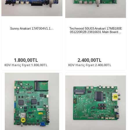
Sunny Anakart 17AT004V1.1…
Techwood 50U03 Anakart 17MB180E
051220R2B 23816631 Main Board…
1.800,00TL
2.400,00TL
KDV Hariç Fiyat:1.800,00TL
KDV Hariç Fiyat:2.400,00TL