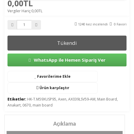
0,00TL
Vergiler Hariç:0,00TL
1240 kez incelendi
0 Favori
Tükendi
WhatsApp ile Hemen Sipariş Ver
Favorilerime Ekle
Ürün karşılaştır
Etiketler:
HK-T.M59XUSP95
,
Axen
,
AX039LSV59-AM
,
Main Board
,
Anakart
,
0670
,
main board
Açıklama