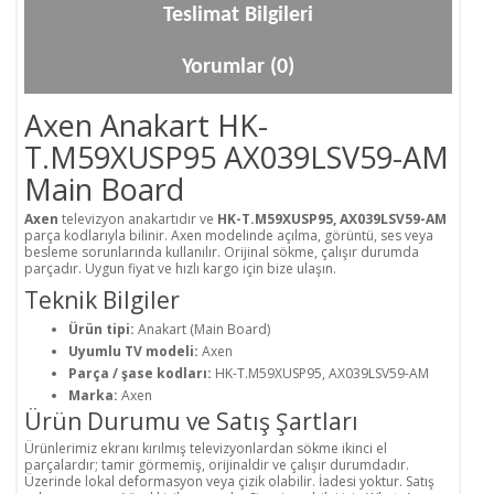
Teslimat Bilgileri
Yorumlar (0)
Axen Anakart HK-
T.M59XUSP95 AX039LSV59-AM
Main Board
Axen
televizyon anakartıdır ve
HK-T.M59XUSP95, AX039LSV59-AM
parça kodlarıyla bilinir. Axen modelinde açılma, görüntü, ses veya
besleme sorunlarında kullanılır. Orijinal sökme, çalışır durumda
parçadır. Uygun fiyat ve hızlı kargo için bize ulaşın.
Teknik Bilgiler
Ürün tipi:
Anakart (Main Board)
Uyumlu TV modeli:
Axen
Parça / şase kodları:
HK-T.M59XUSP95, AX039LSV59-AM
Marka:
Axen
Ürün Durumu ve Satış Şartları
Ürünlerimiz ekranı kırılmış televizyonlardan sökme ikinci el
parçalardır; tamir görmemiş, orijinaldir ve çalışır durumdadır.
Üzerinde lokal deformasyon veya çizik olabilir. İadesi yoktur. Satış