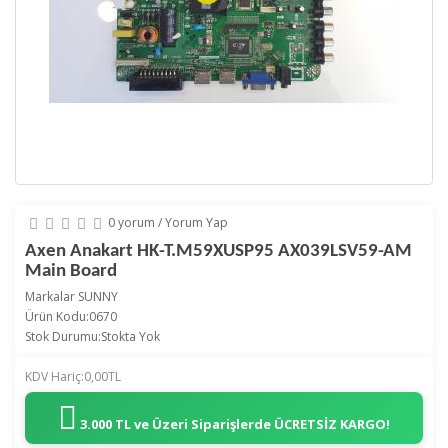
0 yorum
/
Yorum Yap
Axen Anakart HK-T.M59XUSP95 AX039LSV59-AM
Main Board
Markalar
SUNNY
Ürün Kodu:0670
Stok Durumu:Stokta Yok
KDV Hariç:0,00TL
3.000 TL ve Üzeri Siparişlerde
ÜCRETSİZ KARGO!