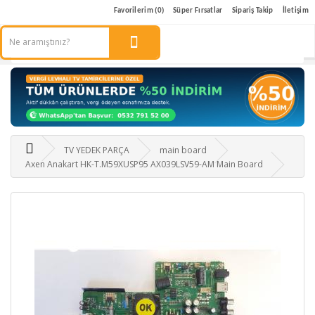
Favorilerim (0)
Süper Fırsatlar
Sipariş Takip
İletişim
TV YEDEK PARÇA
main board
Axen Anakart HK-T.M59XUSP95 AX039LSV59-AM Main Board