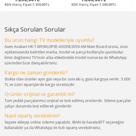
KDV Hariç Fiyat:1.250,00TL
KDV Hariç Fiyat:1.200,00TL
Sıkça Sorulan Sorular
Bu ürün hangi TV modelleriyle uyumlu?
Axen Anakart HK-T.M59XUSP95 AX039LSV59-AM Main Board ürünü, ürün
açıklamasında belirtilen marka, model ve parça kodlarıyla uyumludur.
Emin değilseniz TV'nizin arka etiketindeki model numarası ile WhatsApp
üzerinden bize danışabilirsiniz.
Kargo ne zaman gönderilir?
Stokta olan ürünler aynı gün veya bir sonraki iş günü kargoya verilir. 3.000
TL ve üzeri siparişlerde kargo ücretsizdir.
Ürünler orijinal ve garantili mi?
Tüm yedek parçalarımız orijinal ve test edilmiş ürünlerdir. Sökme parçalar
çalışır durumda test edilerek gönderilir.
Nasıl sipariş verebilirim?
Sepete ekleyip online ödeme yapabilir, IBAN ile havale/EFT seçeneğini
kullanabilir ya da WhatsApp ile hızlı sipariş verebilirsiniz.