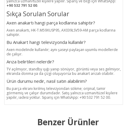
yalnızca uzman/tüzel kişilere yapılır. Sipariş ve bilgi için WhatsApp:
+90 532 791 52 00
.
Sıkça Sorulan Sorular
Axen anakartı hangi parça kodlarına sahiptir?
Axen anakartı, HK-T.M59XUSP95, AX039LSV59-AM parça kodlarına
sahiptir.
Bu Anakart hangi televizyonda kullanılır?
Axen modelinde kullanılır; aynı şaseyi paylaşan uyumlu modellerde
de çalışır.
Arıza belirtileri nelerdir?
TV açılmıyor, standby ışığı yanıp sönüyor, görüntü veya ses gelmiyor,
ekranda donma ya da çizgi oluşuyorsa bu anakart arızalı olabilir.
Ürün durumu nedir, nasıl satın alabilirim?
Bu parça ekranı kırılmış televizyondan sökme; orijinal, tamir
görmemiş ve çalışır durumdadır. Satış yalnızca uzman/tüzel kişilere
yapılır, iadesi yoktur. Sipariş için WhatsApp: +90 532 791 52 00.
Benzer Ürünler