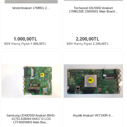
Vestel Anakart 17MB51-2…
Techwood 43US902 Anakart
17MB130E 23655601 Main Board…
1.000,00TL
2.200,00TL
KDV Hariç Fiyat:1.000,00TL
KDV Hariç Fiyat:2.200,00TL
Samsung LE40D550 Anakart BN41-
Arçelik Anakart VKT190R-6…
01751 A BN94-04417 D LCD
LTF400HM03 Main Boa…