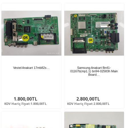
Vestel Anakart 17mb82s…
Samsung Anakart Bn41-
01167b(mp1.1) bn94-02583h Main
Board…
1.800,00TL
2.800,00TL
KDV Hariç Fiyat:1.800,00TL
KDV Hariç Fiyat:2.800,00TL