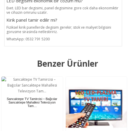
LED degisimi ekonomik bir cozum mu?
Evet. LED bar degisimi, panel degisimine gore cok daha ekonomiktir
ve cihazin omrunu uzatir.
Kirik panel tamir edilir mi?
Fiziksel kirik panellerde degisim gerekir; stok ve maliyet bilgisini
gorusme sirasinda netlestiririz.
WhatsApp: 0532 791 5200
Benzer Ürünler
Sancaktepe TV Tamircisi – Bağcılar
Sancaktepe Mahallesi Televizyon
Tam…