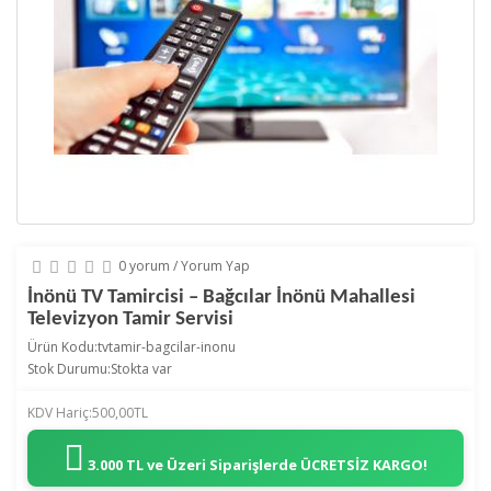
0 yorum
/
Yorum Yap
İnönü TV Tamircisi – Bağcılar İnönü Mahallesi
Televizyon Tamir Servisi
Ürün Kodu:tvtamir-bagcilar-inonu
Stok Durumu:Stokta var
KDV Hariç:500,00TL
3.000 TL ve Üzeri Siparişlerde
ÜCRETSİZ KARGO!