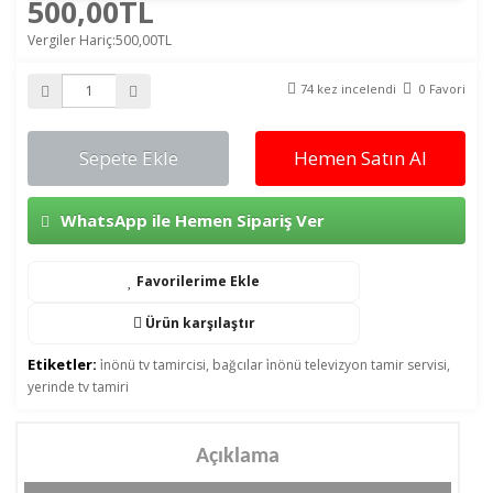
500,00TL
Vergiler Hariç:500,00TL
74 kez incelendi
0 Favori
Sepete Ekle
Hemen Satın Al
WhatsApp ile Hemen Sipariş Ver
Favorilerime Ekle
Ürün karşılaştır
Etiketler:
i̇nönü tv tamircisi
,
bağcılar i̇nönü televizyon tamir servisi
,
yerinde tv tamiri
Açıklama