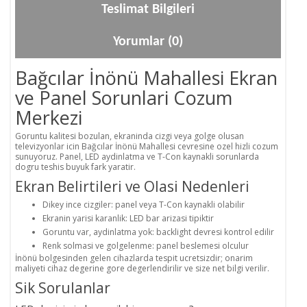
Teslimat Bilgileri
Yorumlar (0)
Bağcılar İnönü Mahallesi Ekran
ve Panel Sorunlari Cozum
Merkezi
Goruntu kalitesi bozulan, ekraninda cizgi veya golge olusan
televizyonlar icin Bağcılar İnönü Mahallesi cevresine ozel hizli cozum
sunuyoruz. Panel, LED aydinlatma ve T-Con kaynakli sorunlarda
dogru teshis buyuk fark yaratir.
Ekran Belirtileri ve Olasi Nedenleri
Dikey ince cizgiler: panel veya T-Con kaynakli olabilir
Ekranin yarisi karanlik: LED bar arizasi tipiktir
Goruntu var, aydinlatma yok: backlight devresi kontrol edilir
Renk solmasi ve golgelenme: panel beslemesi olculur
İnönü bolgesinden gelen cihazlarda tespit ucretsizdir; onarim
maliyeti cihaz degerine gore degerlendirilir ve size net bilgi verilir.
Sik Sorulanlar