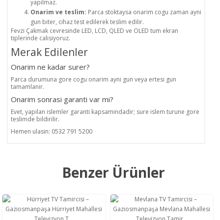
yapilmaz.
Onarim ve teslim:
Parca stoktaysa onarim cogu zaman ayni
gun biter, cihaz test edilerek teslim edilir.
Fevzi Çakmak cevresinde LED, LCD, QLED ve OLED tum ekran
tiplerinde calisiyoruz.
Merak Edilenler
Onarim ne kadar surer?
Parca durumuna gore cogu onarim ayni gun veya ertesi gun
tamamlanir.
Onarim sonrasi garanti var mi?
Evet, yapilan islemler garanti kapsamindadir; sure islem turune gore
teslimde bildirilir.
Hemen ulasin: 0532 791 5200
Benzer Ürünler