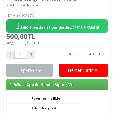
Ürün Kodu:tvtamir-gaziosmanpasa-fevzi-cakmak
Stok Durumu:Stokta var
KDV Hariç:500,00TL
3.000 TL ve Üzeri Siparişlerde
ÜCRETSİZ KARGO!
500,00TL
Vergiler Hariç:500,00TL
48 kez incelendi
0 Favori
Sepete Ekle
Hemen Satın Al
WhatsApp ile Hemen Sipariş Ver
Favorilerime Ekle
Ürün karşılaştır