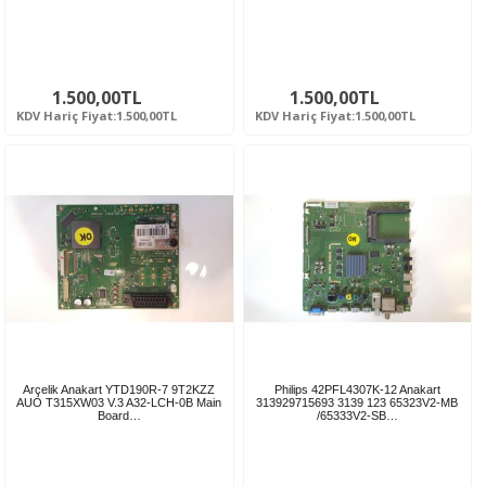
1.500,00TL
1.500,00TL
KDV Hariç Fiyat:1.500,00TL
KDV Hariç Fiyat:1.500,00TL
Arçelik Anakart YTD190R-7 9T2KZZ
Philips 42PFL4307K-12 Anakart
AUO T315XW03 V.3 A32-LCH-0B Main
313929715693 3139 123 65323V2-MB
Board…
/65333V2-SB…