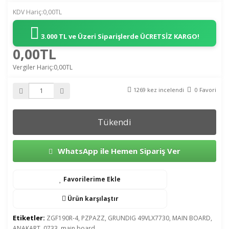
KDV Hariç:0,00TL
3.000 TL ve Üzeri Siparişlerde
ÜCRETSİZ KARGO!
0,00TL
Vergiler Hariç:0,00TL
1269 kez incelendi
0 Favori
Tükendi
WhatsApp ile Hemen Sipariş Ver
Favorilerime Ekle
Ürün karşılaştır
Etiketler:
ZGF190R-4
,
PZPAZZ
,
GRUNDIG 49VLX7730
,
MAIN BOARD
,
ANAKART
,
0733
,
main board