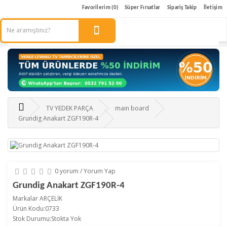
Favorilerim (0)
Süper Fırsatlar
Sipariş Takip
İletişim
TV YEDEK PARÇA
main board
Grundig Anakart ZGF190R-4
0 yorum
/
Yorum Yap
Grundig Anakart ZGF190R-4
Markalar
ARÇELİK
Ürün Kodu:0733
Stok Durumu:Stokta Yok