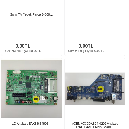
Sony TV Yedek Parça 1-869…
0,00TL
0,00TL
KDV Hariç Fiyat:0,00TL
KDV Hariç Fiyat:0,00TL
LG Anakart EAX64664903…
AXEN AX32DAB04-0202 Anakart
17AT004V1.1 Main Board…