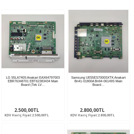
LG 55LA740S Anakart EAX64797003
Samsung UE55ES7000SXTK Anakart
EBR76348701 EBT62383434 Main
Bn41-01800A Bn94-06149S Main
Board (Tek LV…
Board…
2.500,00TL
2.800,00TL
KDV Hariç Fiyat:2.500,00TL
KDV Hariç Fiyat:2.800,00TL