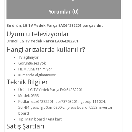
Yorumlar (0)
Bu ürün, LG TV Yedek Parça EAX64282201 parçasıdır.
Uyumlu televizyonlar
Birincil:
LG TV Yedek Parça EAX64282201
.
Hangi arızalarda kullanılır?
TV açılmıyor
Görüntü/ses yok
HDMI/USB tanımıyor
Kumanda algılanmıyor
Teknik Bilgiler
Ürün: LG TV Yedek Parça EAX64282201
Model: 0553
Kodlar: eax64282201, ebr73763201, lgepdp 111024,
50r4t4_ysus, lg 50pm6800-zf, y-sus board, 0553, invertor
board
Tip: Main board / Ana kart
Satış Şartları