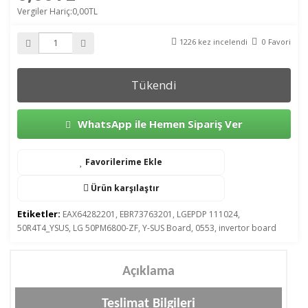
Vergiler Hariç:0,00TL
1226 kez incelendi
0 Favori
Tükendi
WhatsApp ile Hemen Sipariş Ver
Favorilerime Ekle
Ürün karşılaştır
Etiketler:
EAX64282201
,
EBR73763201
,
LGEPDP 111024
,
50R4T4_YSUS
,
LG 50PM6800-ZF
,
Y-SUS Board
,
0553
,
invertor board
Açıklama
Teslimat Bilgileri