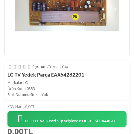
0 yorum
/
Yorum Yap
LG TV Yedek Parça EAX64282201
Markalar
LG
Ürün Kodu:0553
Stok Durumu:Stokta Yok
KDV Hariç:0,00TL
3.000 TL ve Üzeri Siparişlerde
ÜCRETSİZ KARGO!
0,00TL