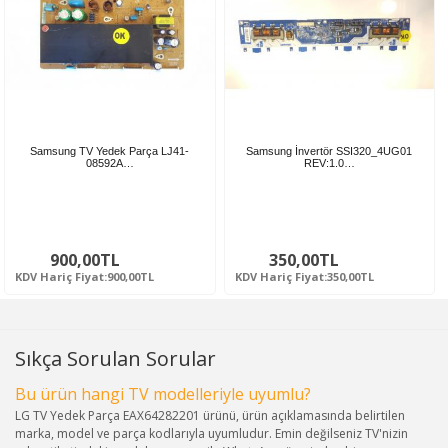
Samsung TV Yedek Parça LJ41-
Samsung İnvertör SSI320_4UG01
08592A…
REV:1.0…
900,00TL
350,00TL
KDV Hariç Fiyat:900,00TL
KDV Hariç Fiyat:350,00TL
Sıkça Sorulan Sorular
Bu ürün hangi TV modelleriyle uyumlu?
LG TV Yedek Parça EAX64282201 ürünü, ürün açıklamasında belirtilen
marka, model ve parça kodlarıyla uyumludur. Emin değilseniz TV'nizin