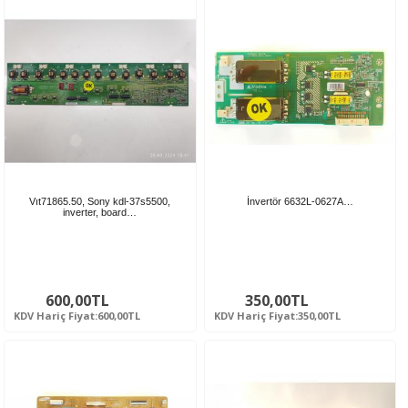
Vıt71865.50, Sony kdl-37s5500,
İnvertör 6632L-0627A…
inverter, board…
600,00TL
350,00TL
KDV Hariç Fiyat:600,00TL
KDV Hariç Fiyat:350,00TL