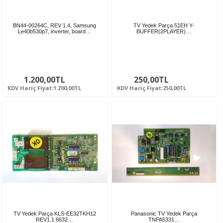
BN44-00264C, REV 1.4, Samsung
TV Yedek Parça 51EH Y-
Le40b530p7, inverter, board…
BUFFER(2PLAYER)…
1.200,00TL
250,00TL
KDV Hariç Fiyat:1.200,00TL
KDV Hariç Fiyat:250,00TL
TV Yedek Parça KLS-EE32TKH12
Panasonic TV Yedek Parça
REV1.1 6632…
TNPA5331…