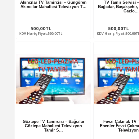
Akıncılar TV Tamircisi – Güngören
TV Tamir Servisi 
Akıncılar Mahallesi Televizyon T…
Bağcılar, Başakşehir
Gazio…
500,00TL
500,00TL
KDV Hariç Fiyat:500,00TL
KDV Hariç Fiyat:500,00T
Göztepe TV Tamircisi – Bağcılar
Fevzi Çakmak TV T
Göztepe Mahallesi Televizyon
Esenler Fevzi Çakm
Tamir S…
Televizyo