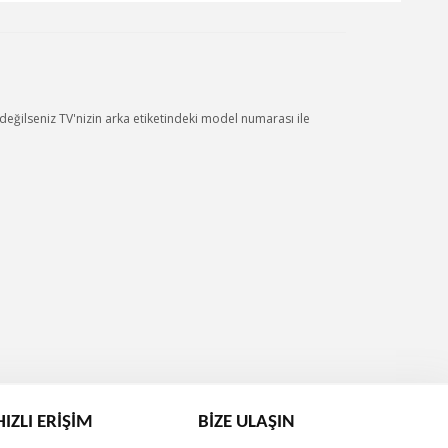
eğilseniz TV'nizin arka etiketindeki model numarası ile
HIZLI ERIŞIM
BIZE ULAŞIN