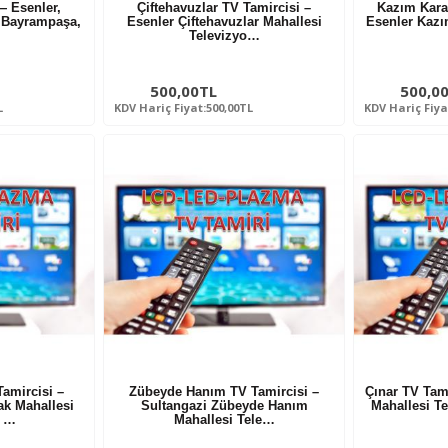
— Esenler,
Çiftehavuzlar TV Tamircisi –
Kazım Karab
, Bayrampaşa,
Esenler Çiftehavuzlar Mahallesi
Esenler Kazı
Televizyo…
500,00TL
500,0
L
KDV Hariç Fiyat:500,00TL
KDV Hariç Fiya
amircisi –
Zübeyde Hanım TV Tamircisi –
Çınar TV Tami
ak Mahallesi
Sultangazi Zübeyde Hanım
Mahallesi T
n …
Mahallesi Tele…