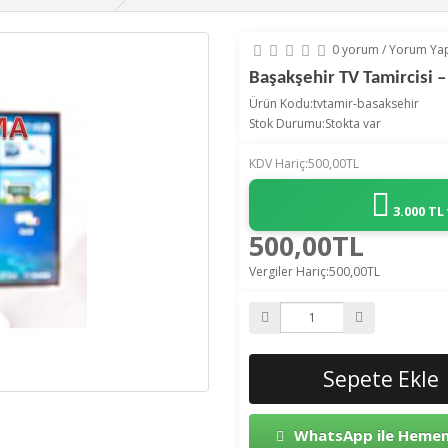
0 yorum
/
Yorum Ya
Başakşehir TV Tamircisi –
Ürün Kodu:tvtamir-basaksehir
Stok Durumu:Stokta var
KDV Hariç:500,00TL
3.000 TL
500,00TL
Vergiler Hariç:500,00TL
Sepete Ekle
WhatsApp ile Hemen 