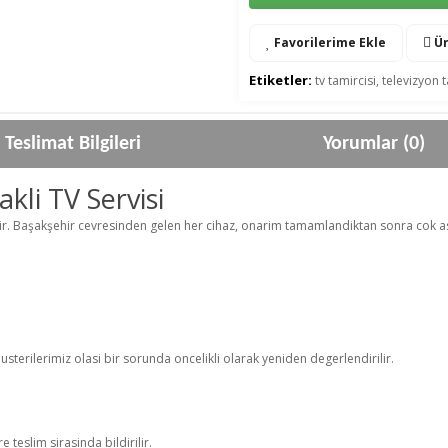
Favorilerime Ekle
Ür
Etiketler:
tv tamircisi
,
televizyon t
Teslimat Bilgileri
Yorumlar (0)
kli TV Servisi
dir. Başakşehir cevresinden gelen her cihaz, onarim tamamlandiktan sonra cok asama
terilerimiz olasi bir sorunda oncelikli olarak yeniden degerlendirilir.
 teslim sirasinda bildirilir.