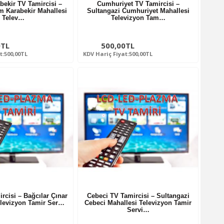
ekir TV Tamircisi –
Cumhuriyet TV Tamircisi –
m Karabekir Mahallesi
Sultangazi Cumhuriyet Mahallesi
Telev…
Televizyon Tam…
0TL
500,00TL
t:500,00TL
KDV Hariç Fiyat:500,00TL
rcisi – Bağcılar Çınar
Cebeci TV Tamircisi – Sultangazi
elevizyon Tamir Ser…
Cebeci Mahallesi Televizyon Tamir
Servi…