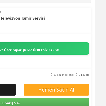
p
 Televizyon Tamir Servisi
 ve Üzeri Siparişlerde
ÜCRETSİZ KARGO!
52 kez incelendi
0 Favori
Hemen Satın Al
Sipariş Ver