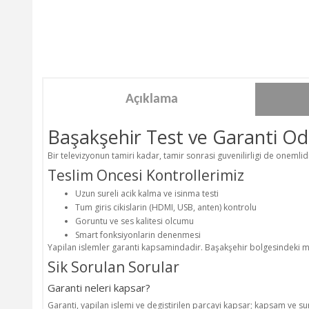
Açıklama
Başakşehir Test ve Garanti Oda
Bir televizyonun tamiri kadar, tamir sonrasi guvenilirligi de onemli
Teslim Oncesi Kontrollerimiz
Uzun sureli acik kalma ve isinma testi
Tum giris cikislarin (HDMI, USB, anten) kontrolu
Goruntu ve ses kalitesi olcumu
Smart fonksiyonlarin denenmesi
Yapilan islemler garanti kapsamindadir. Başakşehir bolgesindeki mus
Sik Sorulan Sorular
Garanti neleri kapsar?
Garanti, yapilan islemi ve degistirilen parcayi kapsar; kapsam ve sure