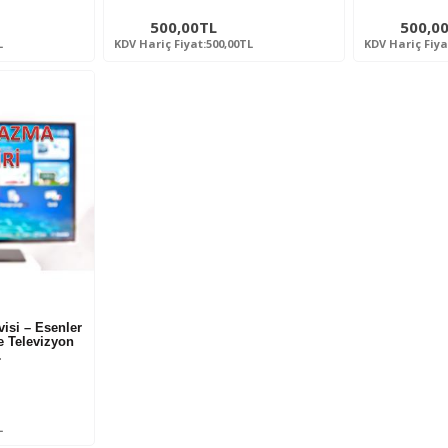
500,00TL
500,0
L
KDV Hariç Fiyat:500,00TL
KDV Hariç Fiya
isi – Esenler
e Televizyon
…
L