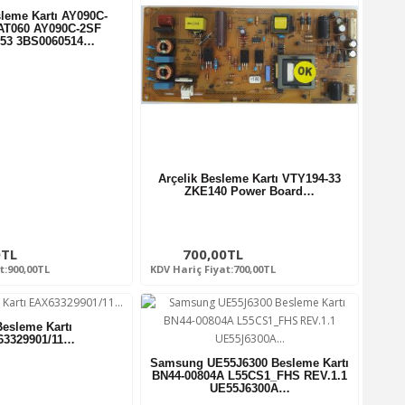
leme Kartı AY090C-
AT060 AY090C-2SF
-53 3BS0060514…
Arçelik Besleme Kartı VTY194-33
ZKE140 Power Board…
0TL
700,00TL
t:900,00TL
KDV Hariç Fiyat:700,00TL
esleme Kartı
3329901/11…
Samsung UE55J6300 Besleme Kartı
BN44-00804A L55CS1_FHS REV.1.1
UE55J6300A…