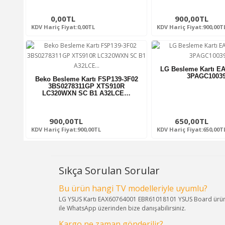
0,00TL
900,00TL
KDV Hariç Fiyat:0,00TL
KDV Hariç Fiyat:900,00T
LG Besleme Kartı E
3PAGC1003
Beko Besleme Kartı FSP139-3F02
3BS0278311GP XTS910R
LC320WXN SC B1 A32LCE…
900,00TL
650,00TL
KDV Hariç Fiyat:900,00TL
KDV Hariç Fiyat:650,00T
Sıkça Sorulan Sorular
Bu ürün hangi TV modelleriyle uyumlu?
LG YSUS Kartı EAX60764001 EBR61018101 YSUS Board ürünü, 
ile WhatsApp üzerinden bize danışabilirsiniz.
Kargo ne zaman gönderilir?