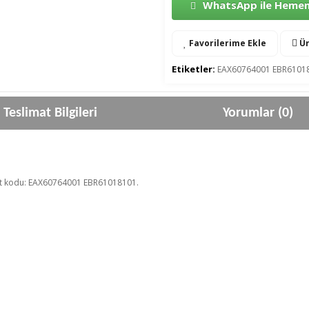
WhatsApp ile Hemen 
Favorilerime Ekle
Ür
Etiketler:
EAX60764001 EBR6101
Teslimat Bilgileri
Yorumlar (0)
Kart kodu: EAX60764001 EBR61018101.