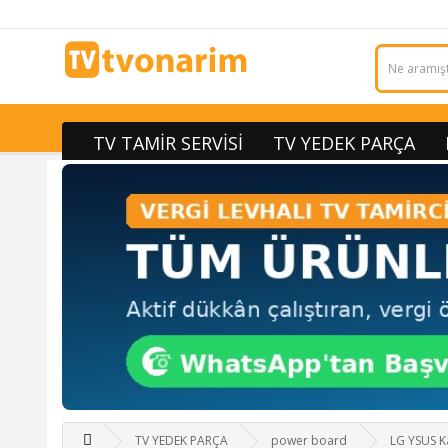
TV TAMİR SERVİSİ
TV YEDEK PARÇA
TV YEDEK PARÇA
power board
LG YSUS K