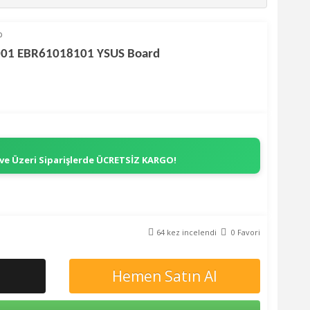
p
001 EBR61018101 YSUS Board
 ve Üzeri Siparişlerde
ÜCRETSİZ KARGO!
64 kez incelendi
0 Favori
Hemen Satın Al