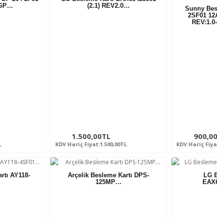
2GP…
(2.1) REV2.0…
Sunny Bes
2SF01 12
REV:1.0
1.500,00TL
900,0
L
KDV Hariç Fiyat:1.500,00TL
KDV Hariç Fiya
rtı AY118-
Arçelik Besleme Kartı DPS-
LG B
125MP…
EAX6