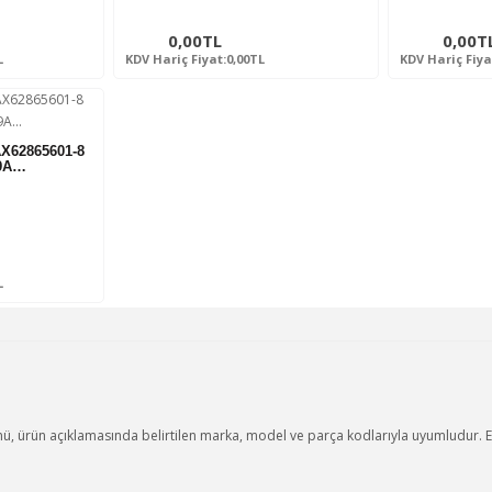
0,00TL
0,00T
L
KDV Hariç Fiyat:0,00TL
KDV Hariç Fiya
AX62865601-8
9A…
L
ürün açıklamasında belirtilen marka, model ve parça kodlarıyla uyumludur. Em