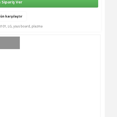
Sipariş Ver
ün karşılaştır
8101
,
LG
,
ysus board
,
plazma