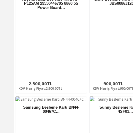
P125AM 29550446705 8860 5S
3BS008631
Power Board…
2.500,00TL
900,00TL
KDV Hariç Fiyat:2.500,00TL
KDV Hariç Fiyat:900,00T
Samsung Besleme Kartı BN44-
Sunny Besleme Ka
00467C…
4SF01…