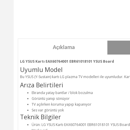
Açıklama
LG YSUS Kartı EAX60764001 EBR61018101 YSUS Board
Uyumlu Model
Bu YSUS (Y-Sustain) kartı LG plazma TV modelleri ile uyumludur. 
Arıza Belirtileri
Ekranda yatay bantlar / blok bozulma
Görüntü yanıp sönüyor
TV açılırken koruma yapıp kapanıyor
Ses var görüntü yok
Teknik Bilgiler
Ürün: LG YSUS Kartı EAX60764001 EBR61018101 YSUS Board