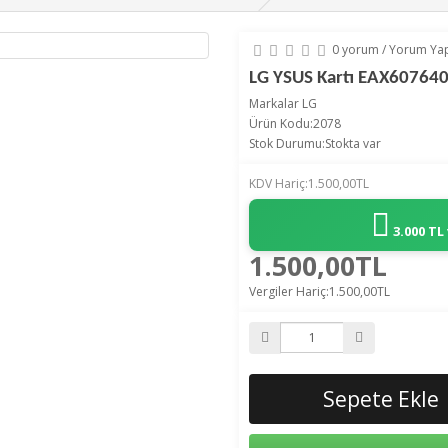
0 yorum
/
Yorum Ya
LG YSUS Kartı EAX60764
Markalar
LG
Ürün Kodu:2078
Stok Durumu:Stokta var
KDV Hariç:1.500,00TL
3.000 TL
1.500,00TL
Vergiler Hariç:1.500,00TL
Sepete Ekle