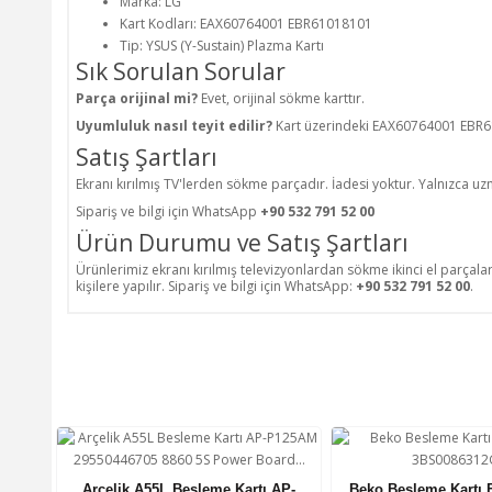
Marka: LG
Kart Kodları: EAX60764001 EBR61018101
Tip: YSUS (Y-Sustain) Plazma Kartı
Sık Sorulan Sorular
Parça orijinal mi?
Evet, orijinal sökme karttır.
Uyumluluk nasıl teyit edilir?
Kart üzerindeki EAX60764001 EBR61
Satış Şartları
Ekranı kırılmış TV'lerden sökme parçadır. İadesi yoktur. Yalnızca uzman
Sipariş ve bilgi için WhatsApp
+90 532 791 52 00
Ürün Durumu ve Satış Şartları
Ürünlerimiz ekranı kırılmış televizyonlardan sökme ikinci el parçala
kişilere yapılır. Sipariş ve bilgi için WhatsApp:
+90 532 791 52 00
.
Arçelik A55L Besleme Kartı AP-
Beko Besleme Kartı 