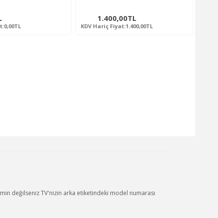
L
1.400,00TL
t:0,00TL
KDV Hariç Fiyat:1.400,00TL
in değilseniz TV'nizin arka etiketindeki model numarası