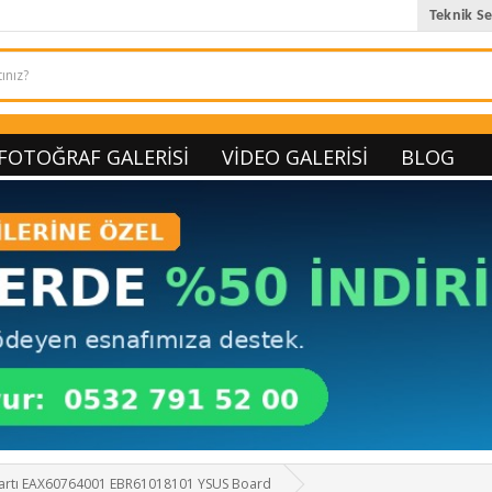
Teknik Se
FOTOĞRAF GALERISI
VIDEO GALERISI
BLOG
artı EAX60764001 EBR61018101 YSUS Board